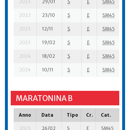
2023
29/01
S
E
SM45
8
2022
23/10
S
E
SM45
5
2023
12/11
S
E
SM45
8
2023
19/02
S
E
SM45
5
2024
18/02
S
E
SM45
7
2024
10/11
S
E
SM45
1
MARATONINA B
Anno
Data
Tipo
Cr.
Cat.
Pi
2023
26/02
S
E
SM45
19