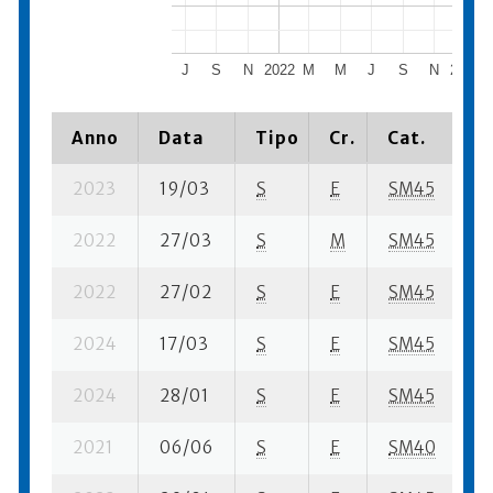
J
S
N
2022
M
M
J
S
N
2023
Anno
Data
Tipo
Cr.
Cat.
P
2023
19/03
S
E
SM45
1
2022
27/03
S
M
SM45
3
2022
27/02
S
E
SM45
3
2024
17/03
S
E
SM45
6
2024
28/01
S
E
SM45
8
2021
06/06
S
E
SM40
2