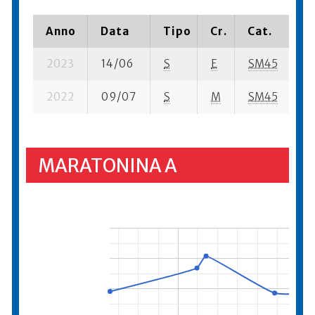
Anno
Data
Tipo
Cr.
Cat.
P
2023
14/06
S
E
SM45
25
2022
09/07
S
M
SM45
15
MARATONINA A