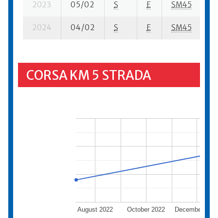
2023
05/02
S
E
SM45
43
2024
04/02
S
E
SM45
4
CORSA KM 5 STRADA
August 2022
October 2022
December 202