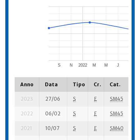
S
N
2022
M
M
J
S
Anno
Data
Tipo
Cr.
Cat.
P
2023
27/06
S
E
SM45
91
2022
06/02
S
E
SM45
4
2021
10/07
S
E
SM40
16