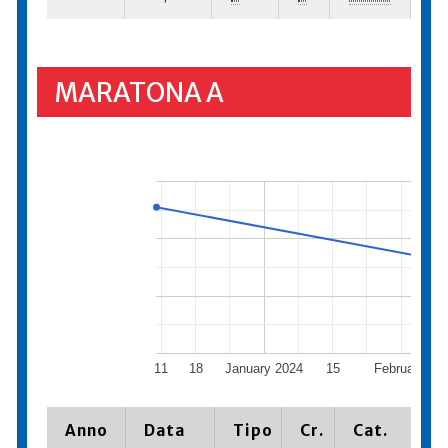
MARATONA A
11
18
January 2024
15
February 20
Anno
Data
Tipo
Cr.
Cat.
P