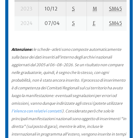
2023
10/12
S
M
SM45
1
2024
07/04
S
E
SM45
4
Attenzione:
le schede-atleti sono composte automaticamente
sulla base dei dati inseriti all'interno degli archivi nazionali
aggiornati dal 2005 al 06-08-2026. Se un risultato non compare
nelle graduatorie, quindi, è segno che lo stesso, con ogni
probabilità, non è stato ancora inserito. Il processo di inserimento
è di competenza dei Comitati Regionali sul cui territorio ha avuto
luogo la manifestazione: eventuali segnalazioni per errori od
omissioni, vanno dunque indirizzate agli stessi (potete utilizzare
l'elenco con relativi contatti
). Considerato però che solo le
principali manifestazioni nazionali sono oggetto di inserimenti "in
diretta" (sul posto di gara), mentre le altre, incluse le
internazionali in programma all'estero, vengono inserite in tempi