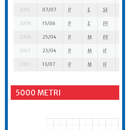
2010
07/07
P
E
SF
4 su
2008
15/06
P
E
PF
3 su
2008
25/04
P
M
PF
7 se
2005
23/04
P
M
JF
4 su
2005
13/07
P
M
JF
11 su
5000 METRI