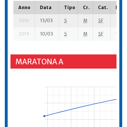
Anno
Data
Tipo
Cr.
Cat.
Piaz
2016
13/03
S
M
SF
10 su-
2019
10/03
S
M
SF
1265 
MARATONA A