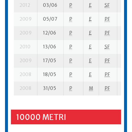
2012
03/06
P
E
SF
3 su
2009
05/07
P
E
PF
5 su
2009
12/06
P
E
PF
15 s
2010
13/06
P
E
SF
4 su
2009
17/05
P
E
PF
8 su
2008
18/05
P
E
PF
8 su
2008
31/05
P
M
PF
2 su
10000 METRI