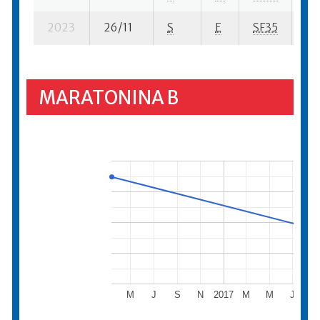
2023
26/11
S
E
SF35
74
MARATONINA B
M
J
S
N
2017
M
M
J
S