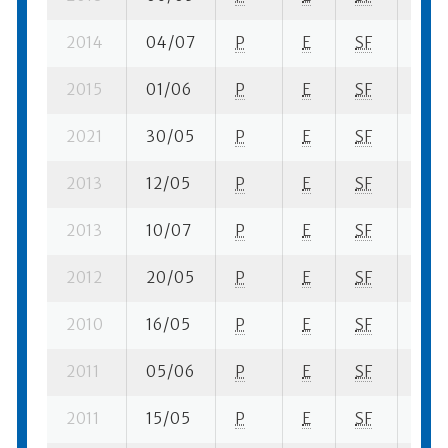
2014
04/07
P
E
SF
1 su-
2015
01/06
P
E
SF
3 su
2021
30/05
P
E
SF
2 su
2013
12/05
P
E
SF
5 su
2013
10/07
P
E
SF
3 se
2012
20/05
P
E
SF
10 s
2010
16/05
P
E
SF
7 su
2011
05/06
P
E
SF
2 su
2011
15/05
P
E
SF
7 su