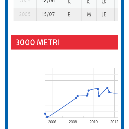
2005
18/06
P
E
JF
7 su
2005
15/07
P
M
JF
8 su
3000 METRI
2006
2008
2010
2012