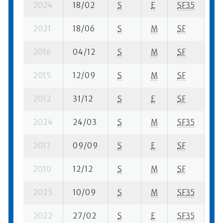
2024
18/02
S
E
SF35
37
2021
18/06
S
M
SF
2 
2016
04/12
S
M
SF
9 
2015
12/09
S
M
SF
5 
2012
31/12
S
E
SF
79
2024
24/03
S
M
SF35
53
2017
09/09
S
E
SF
36
2010
12/12
S
M
SF
21
2023
10/09
S
M
SF35
67
2022
27/02
S
E
SF35
16