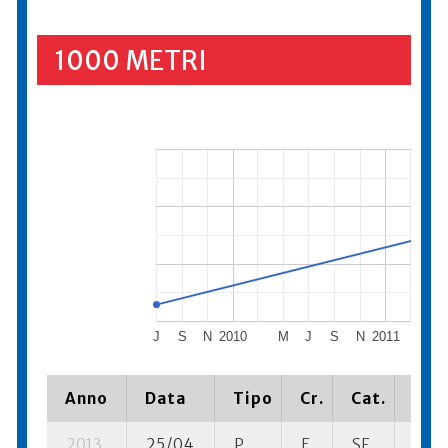
1000 METRI
J
S
N
2010
M
J
S
N
2011
M
Anno
Data
Tipo
Cr.
Cat.
Piaz
2013
25/04
P
E
SF
10 se