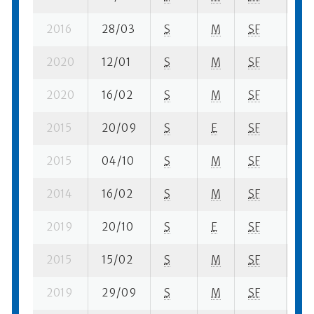
2016
28/03
S
M
SF
5 s
2020
12/01
S
M
SF
3 s
2020
16/02
S
M
SF
17 
2015
20/09
S
E
SF
11 
2015
04/10
S
M
SF
8 s
2014
16/02
S
M
SF
23 
2019
20/10
S
E
SF
73 
2015
15/02
S
M
SF
6 s
2019
29/09
S
M
SF
1 s