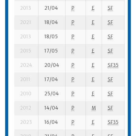
2013
21/04
P
E
SF
4 
2021
18/04
P
E
SF
1 s
2013
18/05
P
E
SF
21 
2015
17/05
P
E
SF
11 
2024
20/04
P
E
SF35
8 
2011
17/04
P
E
SF
13 
2010
25/04
P
E
SF
15 
2012
14/04
P
M
SF
11 
2023
16/04
P
E
SF35
9 