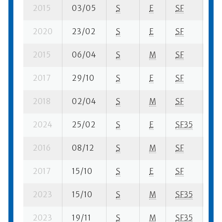
2015
03/05
S
E
SF
31 
2020
23/02
S
E
SF
13 
2015
06/04
S
M
SF
4 s
2017
29/10
S
E
SF
70
2018
02/04
S
M
SF
4 s
2024
25/02
S
E
SF35
133
2016
08/12
S
M
SF
2 s
2017
15/10
S
E
SF
10 
2023
15/10
S
M
SF35
14 
2023
19/11
S
M
SF35
31 