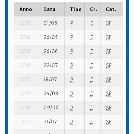
Anno
Data
Tipo
Cr.
Cat.
Pia
2016
01/05
P
E
SF
9 su
2016
26/05
P
E
SF
12 s
2016
26/06
P
E
SF
11 su
2016
22/07
P
E
SF
1 su-
2015
18/07
P
E
SF
1 su-
2019
24/08
P
E
SF
1 su-
2018
09/06
P
E
SF
1 se-
2020
21/07
P
E
SF
4 se