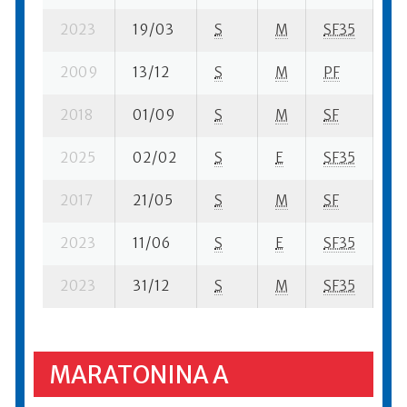
2023
19/03
S
M
SF35
30
2009
13/12
S
M
PF
4 
2018
01/09
S
M
SF
33
2025
02/02
S
E
SF35
93
2017
21/05
S
M
SF
21
2023
11/06
S
E
SF35
53
2023
31/12
S
M
SF35
10
MARATONINA A