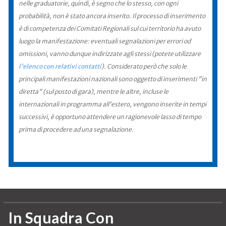
nelle graduatorie, quindi, è segno che lo stesso, con ogni
probabilità, non è stato ancora inserito. Il processo di inserimento
è di competenza dei Comitati Regionali sul cui territorio ha avuto
luogo la manifestazione: eventuali segnalazioni per errori od
omissioni, vanno dunque indirizzate agli stessi (potete utilizzare
l'elenco con relativi contatti
). Considerato però che solo le
principali manifestazioni nazionali sono oggetto di inserimenti "in
diretta" (sul posto di gara), mentre le altre, incluse le
internazionali in programma all'estero, vengono inserite in tempi
successivi, è opportuno attendere un ragionevole lasso di tempo
prima di procedere ad una segnalazione.
In Squadra Con