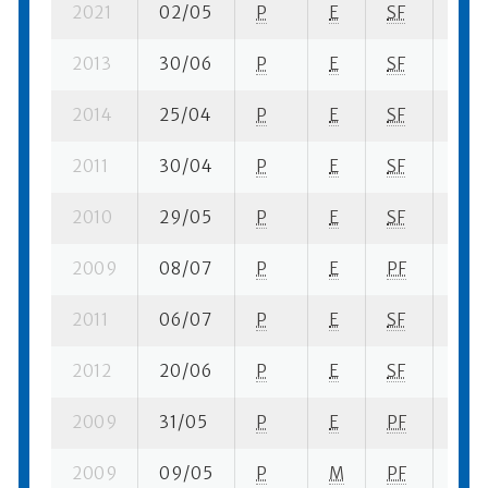
2021
02/05
P
E
SF
2 su
2013
30/06
P
E
SF
2 su
2014
25/04
P
E
SF
2 su
2011
30/04
P
E
SF
6 se
2010
29/05
P
E
SF
6 su
2009
08/07
P
E
PF
4 se
2011
06/07
P
E
SF
10 s
2012
20/06
P
E
SF
2 su
2009
31/05
P
E
PF
3 su
2009
09/05
P
M
PF
2 su