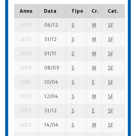
Anno
Data
Tipo
Cr.
Cat.
Pi
2015
06/12
S
M
SF
41
2015
31/12
S
M
SF
51
2019
01/11
S
M
SF
9 
2019
08/09
S
M
SF
20
2016
10/04
S
E
SF
89
2015
12/04
S
M
SF
33
2013
31/12
S
E
SF
77
2013
14/04
S
M
SF
1 s