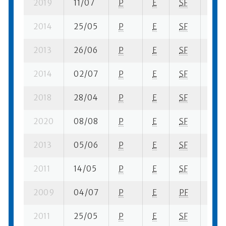
2019
11/07
P
E
SF
1 su-
2014
25/05
P
E
SF
2 se
2013
26/06
P
E
SF
4 su
2014
02/07
P
E
SF
4 su
2018
28/04
P
E
SF
1 se
2020
08/08
P
E
SF
2 su
2013
05/06
P
E
SF
11 su
2011
14/05
P
E
SF
11 se
2009
04/07
P
E
PF
3 se
2011
25/05
P
E
SF
10 s