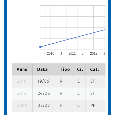
2010
J
2011
J
2012
J
2
Anno
Data
Tipo
Cr.
Cat.
Piaz
2016
19/06
P
E
SF
1 su-
2014
24/06
P
E
SF
5 se-
2009
07/07
P
E
PF
6 se-