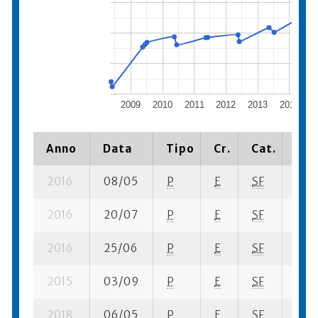
2009
2010
2011
2012
2013
2014
2
Anno
Data
Tipo
Cr.
Cat.
Pia
2016
08/05
P
E
SF
3 su
2016
20/07
P
E
SF
1 se-
2016
25/06
P
E
SF
10 s
2015
03/09
P
E
SF
10 s
2018
06/05
P
E
SF
5 su