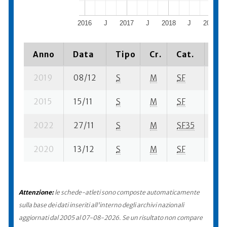
2016
J
2017
J
2018
J
2019
Anno
Data
Tipo
Cr.
Cat.
Pia
2019
08/12
S
M
SF
3 s
2015
15/11
S
M
SF
400
2022
27/11
S
M
SF35
8 s
2020
13/12
S
M
SF
10 
Attenzione:
le schede-atleti sono composte automaticamente
sulla base dei dati inseriti all'interno degli archivi nazionali
aggiornati dal 2005 al 07-08-2026. Se un risultato non compare