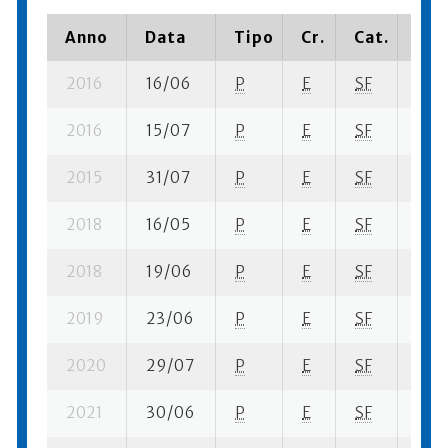
Anno
Data
Tipo
Cr.
Cat.
Pia
2016
16/06
P
E
SF
1 su-
2016
15/07
P
E
SF
2 su
2015
31/07
P
E
SF
2 su
2018
16/05
P
E
SF
1 su-
2018
19/06
P
E
SF
2 su
2019
23/06
P
E
SF
3 su
2020
29/07
P
E
SF
2 se
2021
30/06
P
E
SF
2 su