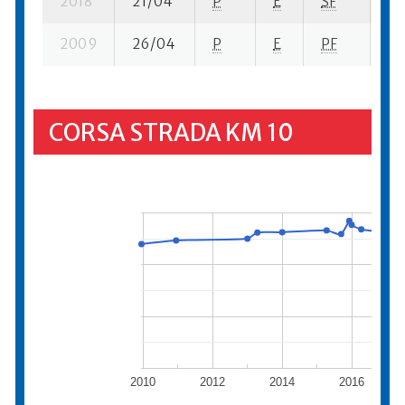
2018
21/04
P
E
SF
7 s
2009
26/04
P
E
PF
14
CORSA STRADA KM 10
2010
2012
2014
2016