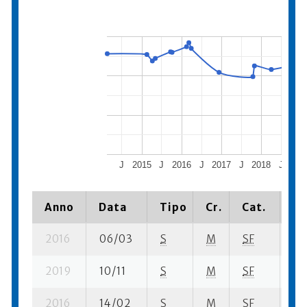
J
2015
J
2016
J
2017
J
2018
J
201
Anno
Data
Tipo
Cr.
Cat.
Pi
2016
06/03
S
M
SF
5 s
2019
10/11
S
M
SF
3 s
2016
14/02
S
M
SF
5 s