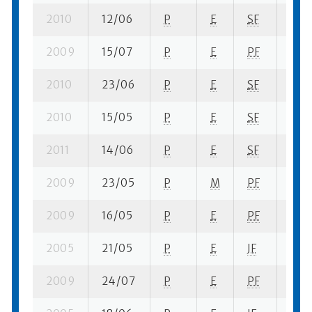
2010
12/06
P
E
SF
8 su
2009
15/07
P
E
PF
5 su
2010
23/06
P
E
SF
10 s
2010
15/05
P
E
SF
12 s
2011
14/06
P
E
SF
10 s
2009
23/05
P
M
PF
1 se-
2009
16/05
P
E
PF
3 se
2005
21/05
P
E
JF
10 s
2009
24/07
P
E
PF
11 su