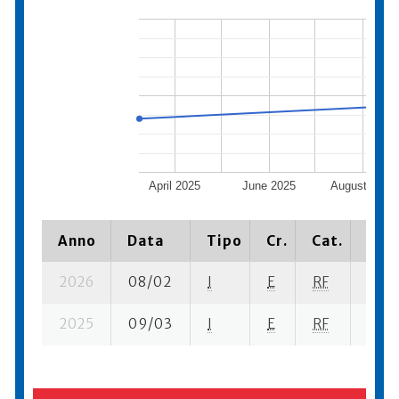
April 2025
June 2025
August 2025
Anno
Data
Tipo
Cr.
Cat.
Piaz
2026
08/02
I
E
RF
5 ba
2025
09/03
I
E
RF
5 se-