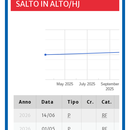
SALTO IN ALTO/HJ
May 2025
July 2025
September
No
2025
Anno
Data
Tipo
Cr.
Cat.
Piaz
2026
14/06
P
RF
5 su-
2026
01/05
P
RF
18 su