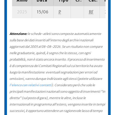
Anno
Data
Tipo
Cr.
Cat.
Piaz
2025
15/06
P
RF
2 su- 
Attenzione:
le schede-atleti sono composte automaticamente
sulla base dei dati inseriti all'interno degli archivi nazionali
aggiornati dal 2005 al 08-08-2026. Se un risultato non compare
nelle graduatorie, quindi, è segno che lo stesso, con ogni
probabilità, non è stato ancora inserito. Il processo di inserimento
è di competenza dei Comitati Regionali sul cui territorio ha avuto
luogo la manifestazione: eventuali segnalazioni per errori od
omissioni, vanno dunque indirizzate agli stessi (potete utilizzare
l'elenco con relativi contatti
). Considerato però che solo le
principali manifestazioni nazionali sono oggetto di inserimenti "in
diretta" (sul posto di gara), mentre le altre, incluse le
internazionali in programma all'estero, vengono inserite in tempi
successivi, è opportuno attendere un ragionevole lasso di tempo