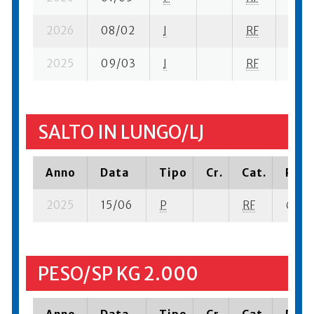
2026
08/02
I
RF
7 su-
2025
09/03
I
RF
11 su
SALTO IN LUNGO/LJ
Anno
Data
Tipo
Cr.
Cat.
Piaz
2025
15/06
P
RF
6 su- 
PESO/SP KG 2.000