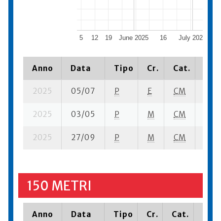
5
12
19
June 2025
16
July 2025
1
Anno
Data
Tipo
Cr.
Cat.
Piaz
2025
05/07
P
E
CM
1 se-
2025
03/05
P
M
CM
4 se-
2025
27/09
P
M
CM
5 se
150 METRI
Anno
Data
Tipo
Cr.
Cat.
Piaz