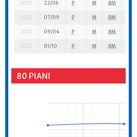
2022
22/06
P
M
RM
2 se
2022
07/09
P
M
RM
5 se
2022
09/04
P
M
RM
3 se
2022
01/10
P
M
RM
3 se
80 PIANI