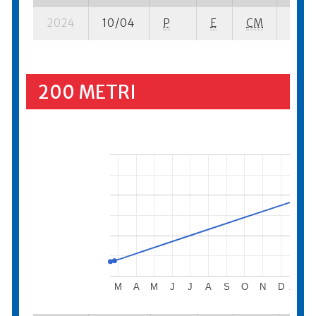
2024
10/04
P
E
CM
3 se-
200 METRI
M
A
M
J
J
A
S
O
N
D
2025