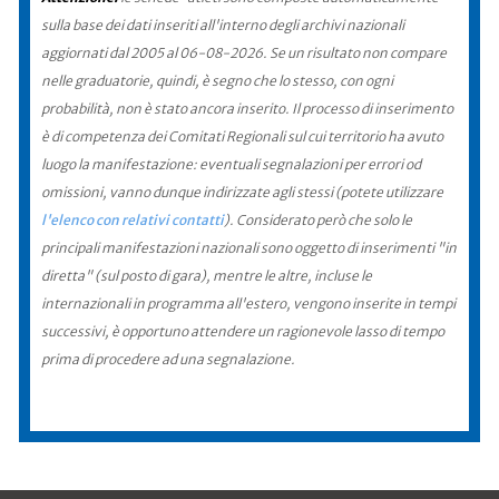
sulla base dei dati inseriti all'interno degli archivi nazionali
aggiornati dal 2005 al 06-08-2026. Se un risultato non compare
nelle graduatorie, quindi, è segno che lo stesso, con ogni
probabilità, non è stato ancora inserito. Il processo di inserimento
è di competenza dei Comitati Regionali sul cui territorio ha avuto
luogo la manifestazione: eventuali segnalazioni per errori od
omissioni, vanno dunque indirizzate agli stessi (potete utilizzare
l'elenco con relativi contatti
). Considerato però che solo le
principali manifestazioni nazionali sono oggetto di inserimenti "in
diretta" (sul posto di gara), mentre le altre, incluse le
internazionali in programma all'estero, vengono inserite in tempi
successivi, è opportuno attendere un ragionevole lasso di tempo
prima di procedere ad una segnalazione.