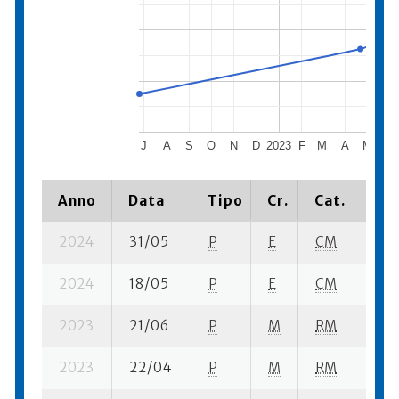
J
A
S
O
N
D
2023
F
M
A
M
J
Anno
Data
Tipo
Cr.
Cat.
Pia
2024
31/05
P
E
CM
12 s
2024
18/05
P
E
CM
8 se
2023
21/06
P
M
RM
5 su
2023
22/04
P
M
RM
7 su