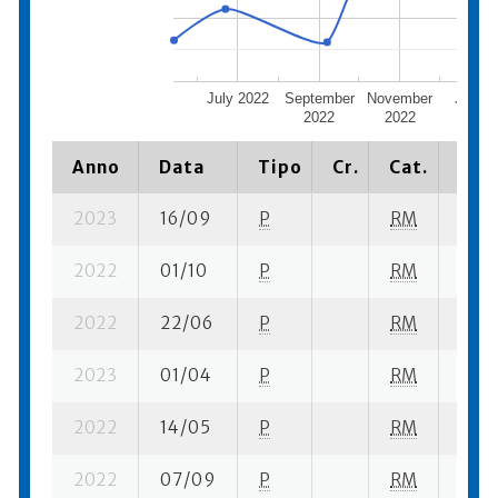
July 2022
September
November
Janua
2022
2022
2023
Anno
Data
Tipo
Cr.
Cat.
Piaz
2023
16/09
P
RM
13 su
2022
01/10
P
RM
10 su
2022
22/06
P
RM
1 su-
2023
01/04
P
RM
6 su-
2022
14/05
P
RM
7 su-
2022
07/09
P
RM
8 su-