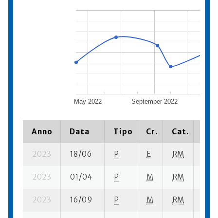
May 2022
September 2022
Janua
Anno
Data
Tipo
Cr.
Cat.
Pia
2023
18/06
P
E
RM
5 se
2023
01/04
P
M
RM
3 se
2023
16/09
P
M
RM
4 se