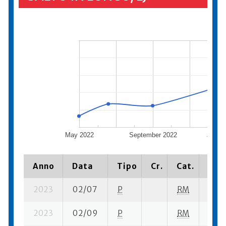
May 2022
September 2022
Janua
Anno
Data
Tipo
Cr.
Cat.
Piaz
2023
02/07
P
RM
7 se
2023
02/09
P
RM
6 su-