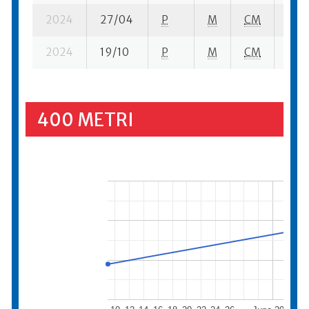
2024
27/04
P
M
CM
3 se
2024
19/10
P
M
CM
2 su
400 METRI