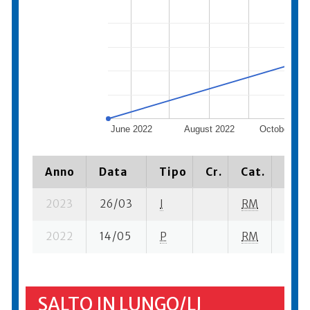
June 2022
August 2022
October 202
Anno
Data
Tipo
Cr.
Cat.
Piaz
2023
26/03
I
RM
19 se
2022
14/05
P
RM
6 su-
SALTO IN LUNGO/LJ