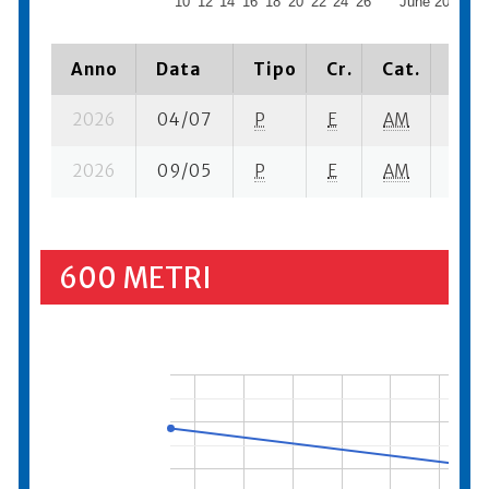
10
12
14
16
18
20
22
24
26
June 2026
5
Anno
Data
Tipo
Cr.
Cat.
Piaz
2026
04/07
P
E
AM
5 se
2026
09/05
P
E
AM
4 se
600 METRI