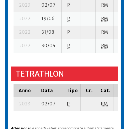
2023
02/07
P
RM
23 s
2022
19/06
P
RM
5 su-
2022
31/08
P
RM
16 su
2022
30/04
P
RM
17 su
TETRATHLON
Anno
Data
Tipo
Cr.
Cat.
Piaz
2023
02/07
P
RM
68 se
Attenzione:
le schede-atleti sono composte automaticamente