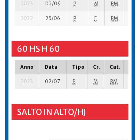
2023
02/09
P
M
RM
6 se
2022
25/06
P
E
RM
8 su
60 HS H 60
Anno
Data
Tipo
Cr.
Cat.
Piaz
2023
02/07
P
M
RM
1 se-
SALTO IN ALTO/HJ