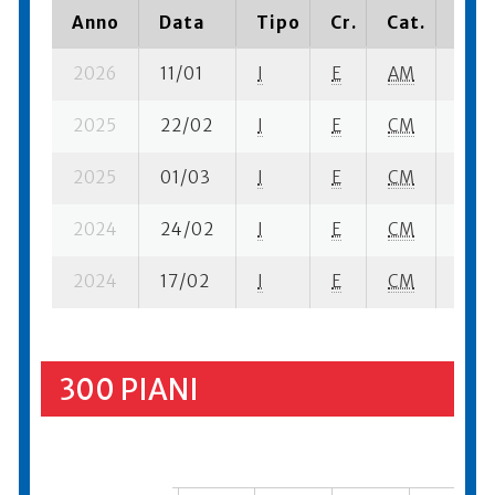
Anno
Data
Tipo
Cr.
Cat.
Piaz
2026
11/01
I
E
AM
2 se
2025
22/02
I
E
CM
4 se
2025
01/03
I
E
CM
3 se
2024
24/02
I
E
CM
2 se-
2024
17/02
I
E
CM
4 se-
300 PIANI