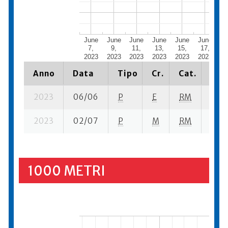
June
June
June
June
June
June
Ju
7,
9,
11,
13,
15,
17,
1
2023
2023
2023
2023
2023
2023
20
Anno
Data
Tipo
Cr.
Cat.
Piaz
2023
06/06
P
E
RM
5 se-
2023
02/07
P
M
RM
8 se
1000 METRI