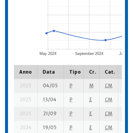
May 2024
September 2024
January
Anno
Data
Tipo
Cr.
Cat.
Pia
2025
04/05
P
M
CM
1 su-
2025
13/04
P
E
CM
2 se
2025
21/09
P
E
CM
6 se
2024
19/05
P
E
CM
5 se