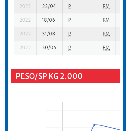
2023
22/04
P
RM
9 su-
2022
18/06
P
RM
6 su-
2022
31/08
P
RM
16 su
2022
30/04
P
RM
15 su
PESO/SP KG 2.000