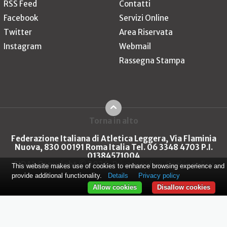
RSS Feed
Contatti
Facebook
Servizi Online
Twitter
Area Riservata
Instagram
Webmail
Rassegna Stampa
Torna in alto
Federazione Italiana di Atletica Leggera, Via Flaminia
Nuova, 830 00191 Roma Italia Tel. 06 3348 4703 P.I.
01384571004
FIDAL Copyright © 2026
Privacy policy
Cookie policy
This website makes use of cookies to enhance browsing experience and
provide additional functionality.
Details
Privacy policy
Allow cookies
Disallow cookies