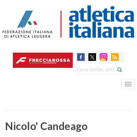
Skip
to
main
content
Search
Tog
nav
Nicolo' Candeago