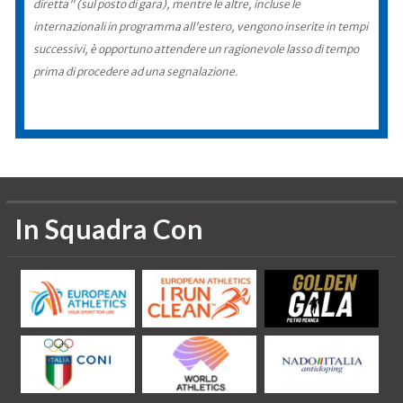
diretta" (sul posto di gara), mentre le altre, incluse le
internazionali in programma all'estero, vengono inserite in tempi
successivi, è opportuno attendere un ragionevole lasso di tempo
prima di procedere ad una segnalazione.
In Squadra Con