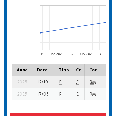
19
June 2025
16
July 2025
14
Augu
Anno
Data
Tipo
Cr.
Cat.
Piaz
2025
12/10
P
E
RM
13 su-
2025
17/05
P
E
RM
13 se