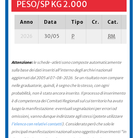
PESO/SP KG 2.000
Anno
Data
Tipo
Cr.
Cat.
Piaz
2026
30/05
P
RM
10 se
Attenzione:
le schede-atleti sono composte automaticamente
sulla base dei dati inseriti all'interno degli archivi nazionali
aggiornati dal 2005 al 07-08-2026. Se un risultato non compare
nelle graduatorie, quindi, è segno che lo stesso, con ogni
probabilità, non è stato ancora inserito. Il processo di inserimento
è di competenza dei Comitati Regionali sul cui territorio ha avuto
luogo la manifestazione: eventuali segnalazioni per errori od
omissioni, vanno dunque indirizzate agli stessi (potete utilizzare
l'elenco con relativi contatti
). Considerato però che solo le
principali manifestazioni nazionali sono oggetto di inserimenti "in