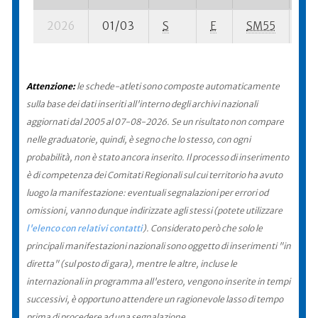
2026
01/03
S
E
SM55
70
Attenzione:
le schede-atleti sono composte automaticamente
sulla base dei dati inseriti all'interno degli archivi nazionali
aggiornati dal 2005 al 07-08-2026. Se un risultato non compare
nelle graduatorie, quindi, è segno che lo stesso, con ogni
probabilità, non è stato ancora inserito. Il processo di inserimento
è di competenza dei Comitati Regionali sul cui territorio ha avuto
luogo la manifestazione: eventuali segnalazioni per errori od
omissioni, vanno dunque indirizzate agli stessi (potete utilizzare
l'elenco con relativi contatti
). Considerato però che solo le
principali manifestazioni nazionali sono oggetto di inserimenti "in
diretta" (sul posto di gara), mentre le altre, incluse le
internazionali in programma all'estero, vengono inserite in tempi
successivi, è opportuno attendere un ragionevole lasso di tempo
prima di procedere ad una segnalazione.