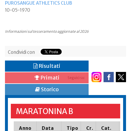
PUROSANGUE ATHLETICS CLUB
10-05-1970
Informazioni sul tesseramento aggiornate al 2026
Condividi con
Risultati
Primati
Seguici su:
Storico
MARATONINA B
Anno
Data
Tipo
Cr.
Cat.
Pi