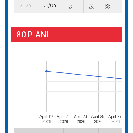
2024
21/04
P
M
RF
4 se
80 PIANI
April 19,
April 21,
April 23,
April 25,
April 27,
Apri
2026
2026
2026
2026
2026
20