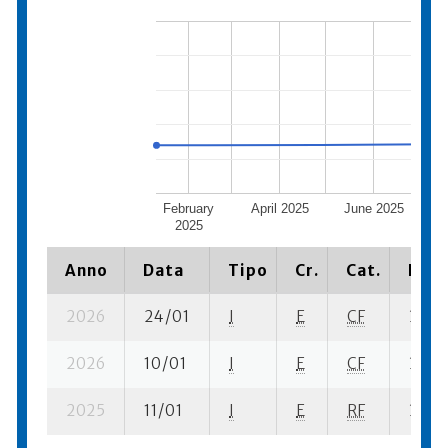
February
April 2025
June 2025
Au
2025
Anno
Data
Tipo
Cr.
Cat.
Piaz
2026
24/01
I
E
CF
3 se- 
2026
10/01
I
E
CF
3 se- 
2025
11/01
I
E
RF
3 se- 