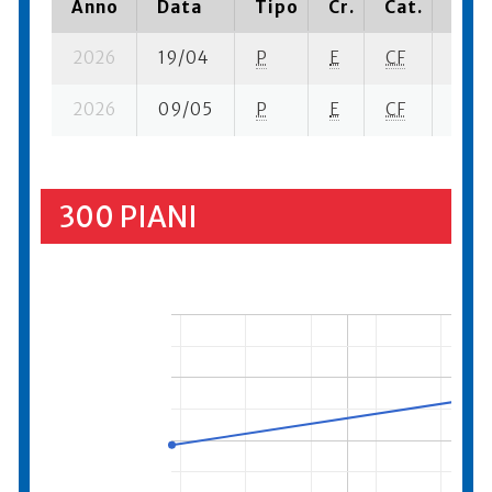
Anno
Data
Tipo
Cr.
Cat.
Piaz
2026
19/04
P
E
CF
3 se-
2026
09/05
P
E
CF
3 se-
300 PIANI