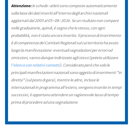
Attenzione:
le schede-atleti sono composte automaticamente
sulla base dei dati inseriti all'interno degli archivi nazionali
aggiornati dal 2005 al 05-08-2026. Se un risultato non compare
nelle graduatorie, quindi, è segno che lo stesso, con ogni
probabilità, non è stato ancora inserito. Il processo di inserimento
è di competenza dei Comitati Regionali sul cui territorio ha avuto
luogo la manifestazione: eventuali segnalazioni per errori od
omissioni, vanno dunque indirizzate agli stessi (potete utilizzare
l'elenco con relativi contatti
). Considerato però che solo le
principali manifestazioni nazionali sono oggetto di inserimenti "in
diretta" (sul posto di gara), mentre le altre, incluse le
internazionali in programma all'estero, vengono inserite in tempi
successivi, è opportuno attendere un ragionevole lasso di tempo
prima di procedere ad una segnalazione.