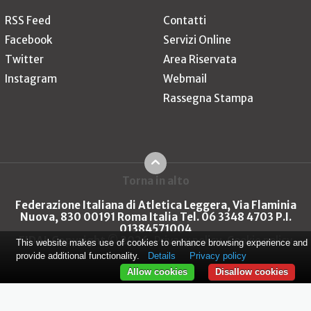
RSS Feed
Contatti
Facebook
Servizi Online
Twitter
Area Riservata
Instagram
Webmail
Rassegna Stampa
Torna in alto
Federazione Italiana di Atletica Leggera, Via Flaminia
Nuova, 830 00191 Roma Italia Tel. 06 3348 4703 P.I.
01384571004
FIDAL Copyright © 2026
Privacy policy
Cookie policy
This website makes use of cookies to enhance browsing experience and
provide additional functionality.
Details
Privacy policy
Allow cookies
Disallow cookies