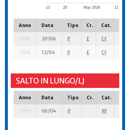
13
20
May 2026
11
Anno
Data
Tipo
Cr.
Cat.
Piaz
2026
20/06
P
E
CF
2 se-
2026
12/04
P
E
CF
1 se- 
SALTO IN LUNGO/LJ
Anno
Data
Tipo
Cr.
Cat.
Piaz
2025
06/04
P
RF
6 su-