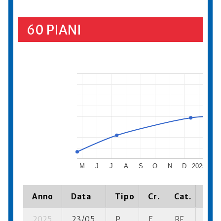
60 PIANI
M
J
J
A
S
O
N
D
2025
F
Anno
Data
Tipo
Cr.
Cat.
Pia
2025
23/05
P
E
RF
2 se