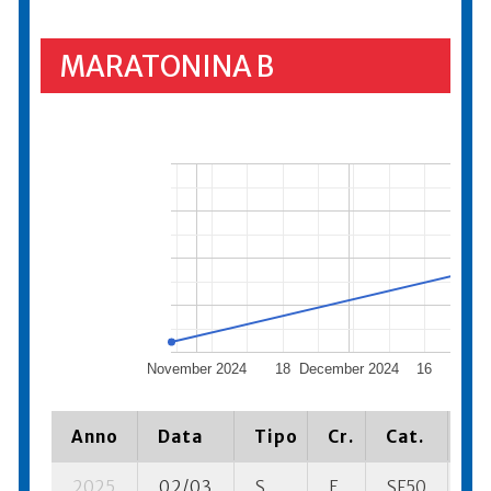
MARATONINA B
November 2024
18
December 2024
16
Jan
Anno
Data
Tipo
Cr.
Cat.
Pi
2025
02/03
S
E
SF50
51