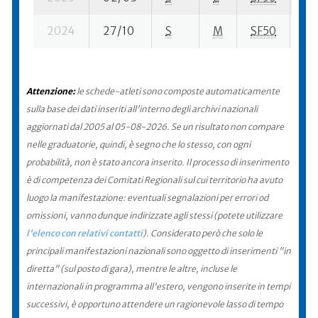
2024
27/10
S
M
SF50
90
Attenzione:
le schede-atleti sono composte automaticamente
sulla base dei dati inseriti all'interno degli archivi nazionali
aggiornati dal 2005 al 05-08-2026. Se un risultato non compare
nelle graduatorie, quindi, è segno che lo stesso, con ogni
probabilità, non è stato ancora inserito. Il processo di inserimento
è di competenza dei Comitati Regionali sul cui territorio ha avuto
luogo la manifestazione: eventuali segnalazioni per errori od
omissioni, vanno dunque indirizzate agli stessi (potete utilizzare
l'elenco con relativi contatti
). Considerato però che solo le
principali manifestazioni nazionali sono oggetto di inserimenti "in
diretta" (sul posto di gara), mentre le altre, incluse le
internazionali in programma all'estero, vengono inserite in tempi
successivi, è opportuno attendere un ragionevole lasso di tempo