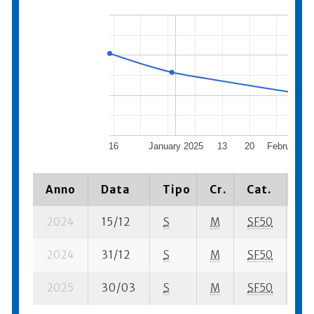
16
January 2025
13
20
February 2
Anno
Data
Tipo
Cr.
Cat.
Pi
2024
15/12
S
M
SF50
26
2024
31/12
S
M
SF50
34
2025
30/03
S
M
SF50
102