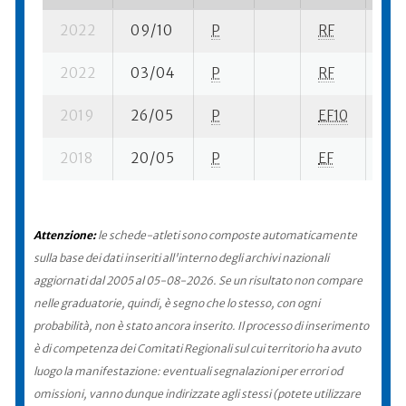
2022
09/10
P
RF
24 
2022
03/04
P
RF
27 
2019
26/05
P
EF10
44 
2018
20/05
P
EF
46 
Attenzione:
le schede-atleti sono composte automaticamente
sulla base dei dati inseriti all'interno degli archivi nazionali
aggiornati dal 2005 al 05-08-2026. Se un risultato non compare
nelle graduatorie, quindi, è segno che lo stesso, con ogni
probabilità, non è stato ancora inserito. Il processo di inserimento
è di competenza dei Comitati Regionali sul cui territorio ha avuto
luogo la manifestazione: eventuali segnalazioni per errori od
omissioni, vanno dunque indirizzate agli stessi (potete utilizzare