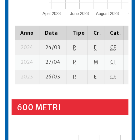
April 2023
June 2023
August 2023
Octob
2023
Anno
Data
Tipo
Cr.
Cat.
Piaz
2024
24/03
P
E
CF
1 se-
2024
27/04
P
M
CF
6 se
2023
26/03
P
E
CF
5 se
600 METRI