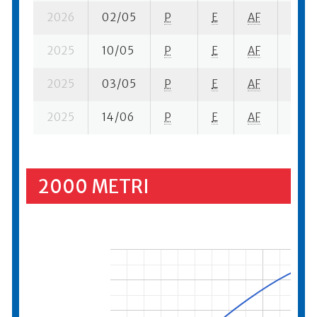
2026
02/05
P
E
AF
5 su-
2025
10/05
P
E
AF
15 se
2025
03/05
P
E
AF
4 su-
2025
14/06
P
E
AF
12 su
2000 METRI