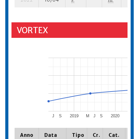
VORTEX
J
S
2019
M
J
S
2020
M
J
Anno
Data
Tipo
Cr.
Cat.
Pia