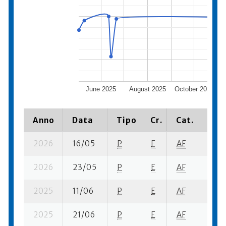
June 2025
August 2025
October 2025
Anno
Data
Tipo
Cr.
Cat.
Piaz
2026
16/05
P
E
AF
12 se
2026
23/05
P
E
AF
1 su- 
2025
11/06
P
E
AF
8 se-
2025
21/06
P
E
AF
1 su- 