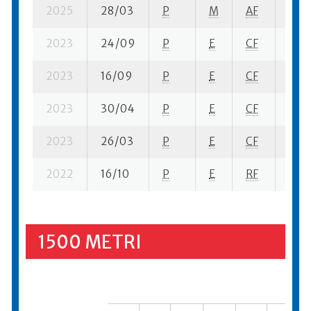
2025
28/03
P
M
AF
3 su-
2023
24/09
P
E
CF
4 se
2023
16/09
P
E
CF
1 se-
2023
30/04
P
E
CF
5 se
2023
26/03
P
E
CF
3 se
2022
16/10
P
E
RF
4 se
1500 METRI