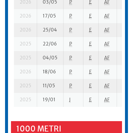
2026
03/05
P
E
AF
2 se-
2026
17/05
P
E
AF
7 se-
2026
25/04
P
E
AF
6 se-
2025
22/06
P
E
AF
1 su-
2025
04/05
P
E
AF
4 se-
2026
18/06
P
E
AF
10 se
2025
11/05
P
E
AF
6 se-
2025
19/01
I
E
AF
1 se-
1000 METRI