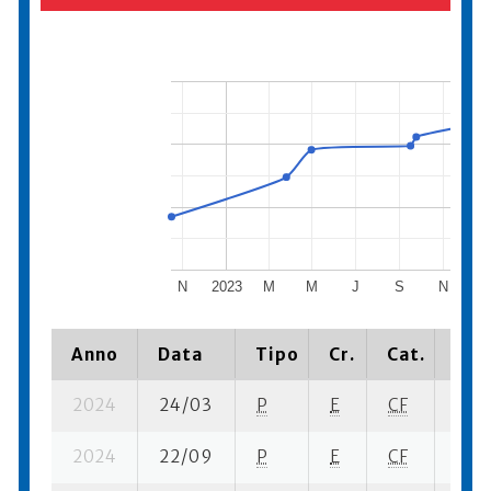
N
2023
M
M
J
S
N
20
Anno
Data
Tipo
Cr.
Cat.
Pia
2024
24/03
P
E
CF
3 se
2024
22/09
P
E
CF
4 se