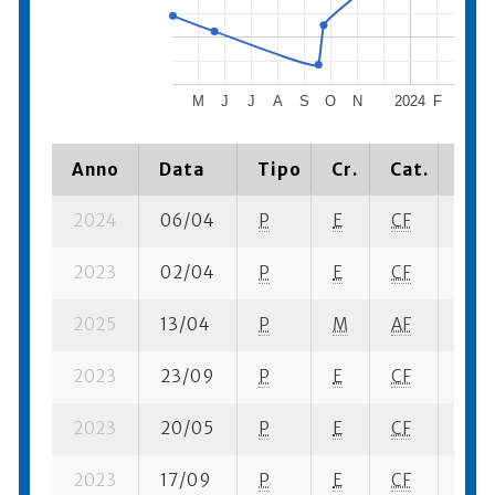
M
J
J
A
S
O
N
2024
F
M
A
Anno
Data
Tipo
Cr.
Cat.
Pia
2024
06/04
P
E
CF
2 se
2023
02/04
P
E
CF
4 su
2025
13/04
P
M
AF
4 su
2023
23/09
P
E
CF
5 su-
2023
20/05
P
E
CF
2 su-
2023
17/09
P
E
CF
5 su-