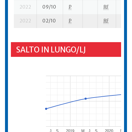
2022
09/10
P
RF
17 se
2022
02/10
P
RF
20 su
SALTO IN LUNGO/LJ
J
S
2019
M
J
S
2020
M
J