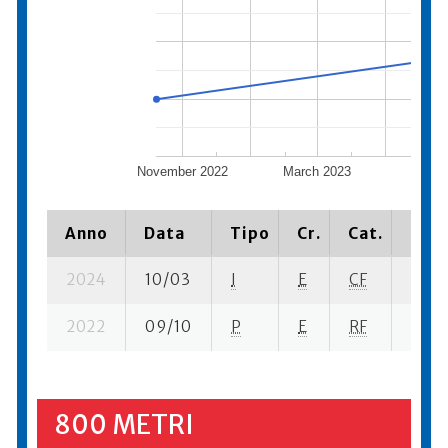
November 2022
March 2023
Jul
Anno
Data
Tipo
Cr.
Cat.
Piaz
2024
10/03
I
E
CF
1 se-
2022
09/10
P
E
RF
2 se-
800 METRI