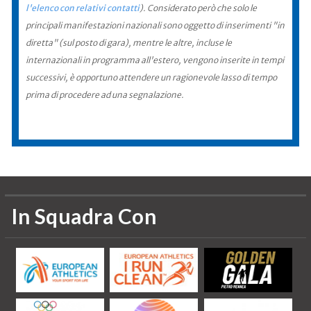
l'elenco con relativi contatti
). Considerato però che solo le
principali manifestazioni nazionali sono oggetto di inserimenti "in
diretta" (sul posto di gara), mentre le altre, incluse le
internazionali in programma all'estero, vengono inserite in tempi
successivi, è opportuno attendere un ragionevole lasso di tempo
prima di procedere ad una segnalazione.
In Squadra Con