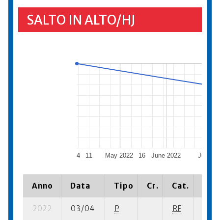
SALTO IN ALTO/HJ
4
11
May 2022
16
June 2022
July 20
Anno
Data
Tipo
Cr.
Cat.
Piaz
2022
03/04
P
RF
4 se-