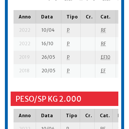
Anno
Data
Tipo
Cr.
Cat.
Pia
2022
10/04
P
RF
10 s
2022
16/10
P
RF
18 
2019
26/05
P
EF10
14 s
2018
20/05
P
EF
21 s
PESO/SP KG 2.000
Anno
Data
Tipo
Cr.
Cat.
Piaz
2022
10/04
P
RF
10 se