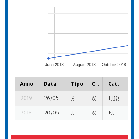
June 2018
August 2018
October 2018
De
Anno
Data
Tipo
Cr.
Cat.
Pia
2019
26/05
P
M
EF10
22 
2018
20/05
P
M
EF
28 