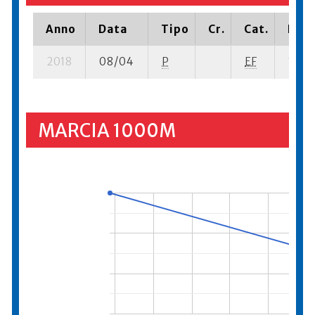
Anno
Data
Tipo
Cr.
Cat.
Piaz
2018
08/04
P
EF
10 su
MARCIA 1000M