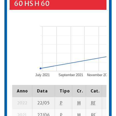
60 HS H 60
July 2021
September 2021
November 2021
Anno
Data
Tipo
Cr.
Cat.
Piaz
2022
22/05
P
M
RF
3 se-
2021
27/06
P
M
RF
4 se-