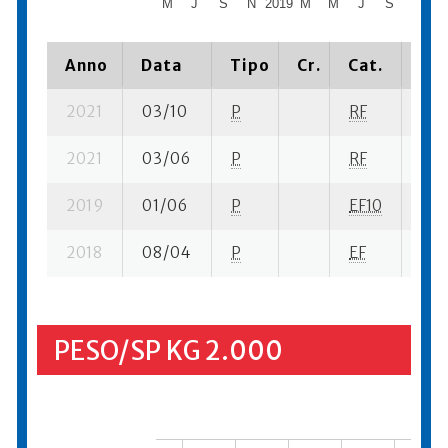
M
J
S
N
2019
M
M
J
S
N
20
Anno
Data
Tipo
Cr.
Cat.
Pia
2021
03/10
P
RF
15 s
2021
03/06
P
RF
19 s
2019
01/06
P
EF10
23 s
2018
08/04
P
EF
25 s
PESO/SP KG 2.000