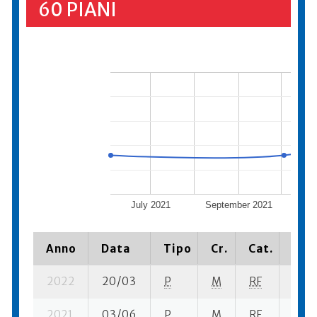
60 PIANI
July 2021
September 2021
Nove
Anno
Data
Tipo
Cr.
Cat.
Piaz
2022
20/03
P
M
RF
6 se
2021
03/06
P
M
RF
2 se-