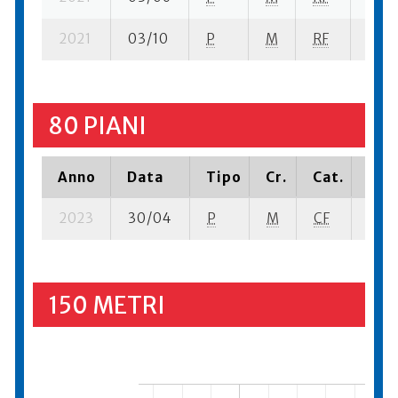
2021
03/10
P
M
RF
1 se-
80 PIANI
Anno
Data
Tipo
Cr.
Cat.
Piaz
2023
30/04
P
M
CF
4 se-
150 METRI