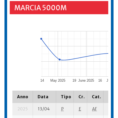
MARCIA 5000M
14
May 2025
19
June 2025
16
July 20
Anno
Data
Tipo
Cr.
Cat.
Piaz
2025
13/04
P
E
AF
7 su-