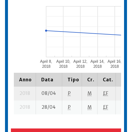
April 8,
April 10,
April 12,
April 14,
April 16,
Apri
2018
2018
2018
2018
2018
20
Anno
Data
Tipo
Cr.
Cat.
Piaz
2018
08/04
P
M
EF
6 se-
2018
28/04
P
M
EF
5 se-