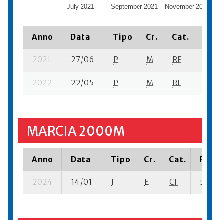
July 2021
September 2021
November 2021
Anno
Data
Tipo
Cr.
Cat.
Piaz
2021
27/06
P
M
RF
2 su-
2022
22/05
P
M
RF
3 su-
MARCIA 2000M
Anno
Data
Tipo
Cr.
Cat.
Piazz
2024
14/01
I
E
CF
5 se-