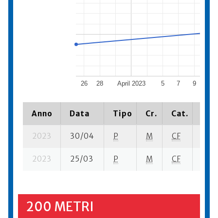
26
28
April 2023
5
7
9
11
Anno
Data
Tipo
Cr.
Cat.
Piaz
2023
30/04
P
M
CF
5 se
2023
25/03
P
M
CF
4 se-
200 METRI