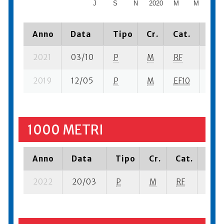
J
S
N
2020
M
M
J
Anno
Data
Tipo
Cr.
Cat.
Pia
2021
03/10
P
M
RF
4 se
2019
12/05
P
M
EF10
14 s
1000 METRI
Anno
Data
Tipo
Cr.
Cat.
Piaz
2022
20/03
P
M
RF
3 se