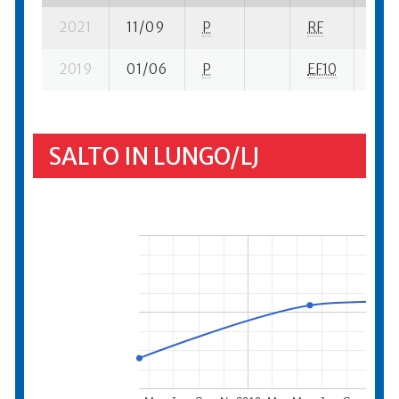
2021
11/09
P
RF
25 s
2019
01/06
P
EF10
32 s
SALTO IN LUNGO/LJ