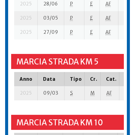
2025
28/06
P
E
AF
31 su
2025
03/05
P
E
AF
3 su-
2025
27/09
P
E
AF
2 su-
MARCIA STRADA KM 5
Anno
Data
Tipo
Cr.
Cat.
Piaz
2025
09/03
S
M
AF
8 su-
MARCIA STRADA KM 10