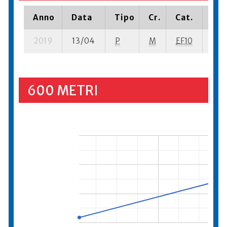
Anno
Data
Tipo
Cr.
Cat.
Pia
2019
13/04
P
M
EF10
3 se
600 METRI