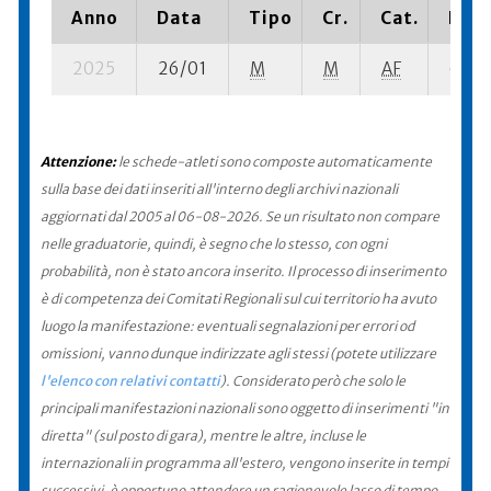
Anno
Data
Tipo
Cr.
Cat.
Piaz
2025
26/01
M
M
AF
6 su- 
Attenzione:
le schede-atleti sono composte automaticamente
sulla base dei dati inseriti all'interno degli archivi nazionali
aggiornati dal 2005 al 06-08-2026. Se un risultato non compare
nelle graduatorie, quindi, è segno che lo stesso, con ogni
probabilità, non è stato ancora inserito. Il processo di inserimento
è di competenza dei Comitati Regionali sul cui territorio ha avuto
luogo la manifestazione: eventuali segnalazioni per errori od
omissioni, vanno dunque indirizzate agli stessi (potete utilizzare
l'elenco con relativi contatti
). Considerato però che solo le
principali manifestazioni nazionali sono oggetto di inserimenti "in
diretta" (sul posto di gara), mentre le altre, incluse le
internazionali in programma all'estero, vengono inserite in tempi
successivi, è opportuno attendere un ragionevole lasso di tempo