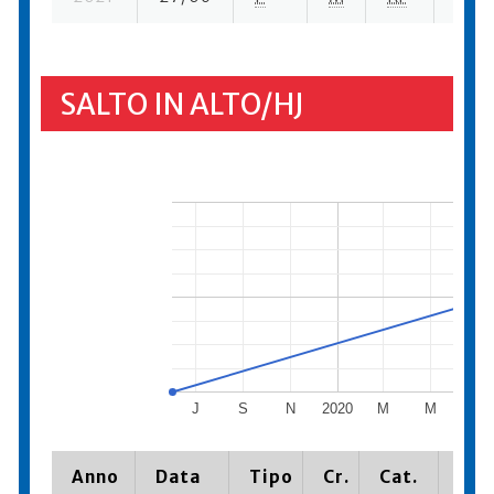
SALTO IN ALTO/HJ
J
S
N
2020
M
M
J
Anno
Data
Tipo
Cr.
Cat.
Pia