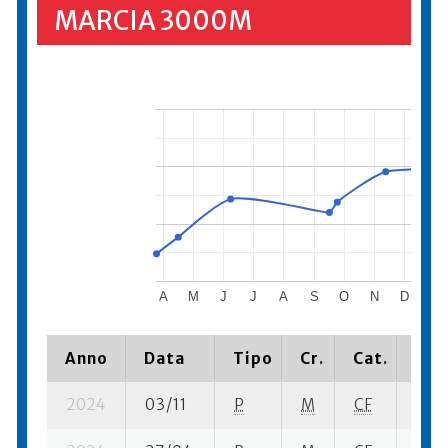
MARCIA 3000M
A
M
J
J
A
S
O
N
D
202
Anno
Data
Tipo
Cr.
Cat.
Pia
2024
03/11
P
M
CF
2 su-