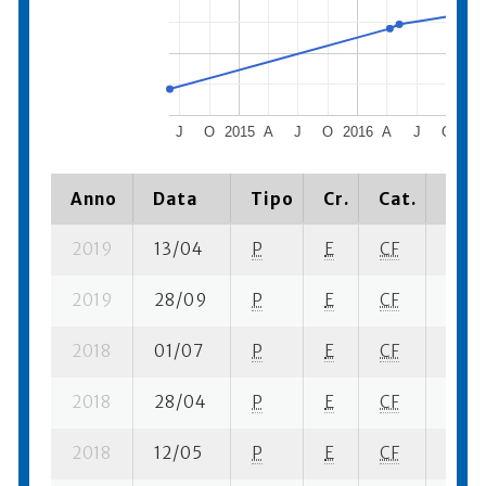
J
O
2015
A
J
O
2016
A
J
O
201
Anno
Data
Tipo
Cr.
Cat.
Piaz
2019
13/04
P
E
CF
1 se- 
2019
28/09
P
E
CF
1 su- 
2018
01/07
P
E
CF
2 se-
2018
28/04
P
E
CF
4 se-
2018
12/05
P
E
CF
5 se-