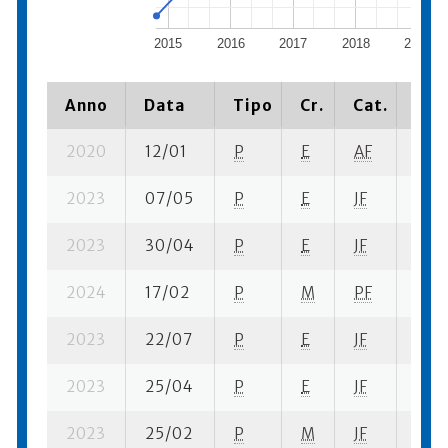
2015
2016
2017
2018
2019
Anno
Data
Tipo
Cr.
Cat.
Pia
2020
12/01
P
E
AF
1 su-
2023
07/05
P
E
JF
2 su-
2023
30/04
P
E
JF
1 su-
2024
17/02
P
M
PF
4 su
2023
22/07
P
E
JF
9 su
2023
25/04
P
E
JF
1 se
2023
25/02
P
M
JF
3 su-