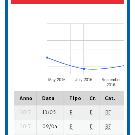
May 2016
July 2016
September
No
2016
Anno
Data
Tipo
Cr.
Cat.
Piaz
2017
13/05
P
E
RF
2 se-
2017
09/04
P
E
RF
2 se-