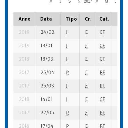
M
J
S
N
2017
M
M
J
S
Anno
Data
Tipo
Cr.
Cat.
Piaz
2019
24/03
I
E
CF
5 se-
2019
13/01
I
E
CF
2 ba-
2018
18/03
I
E
CF
3 se-
2017
25/04
P
E
RF
2 se-
2017
25/03
I
E
RF
2 se-
2018
14/01
I
E
CF
2 ba-
2017
27/05
P
E
RF
5 se-
2016
17/04
P
E
RF
6 se-