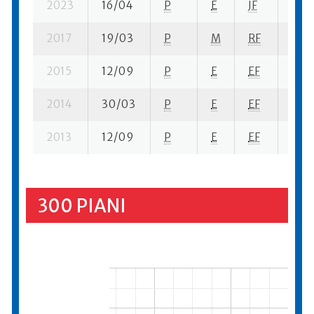
2023
16/04
P
E
JF
1 se
2017
19/03
P
M
RF
1 se
2015
12/09
P
E
EF
1 se
2014
30/03
P
E
EF
1 se-
2013
12/09
P
E
EF
2 se
300 PIANI