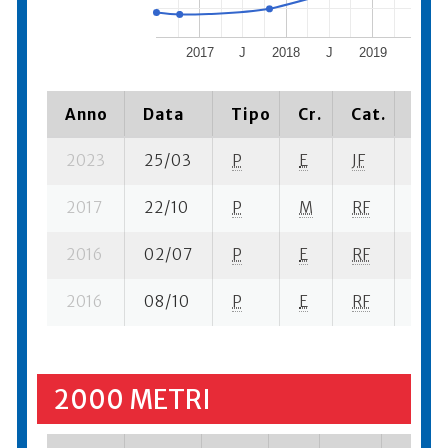
2017
J
2018
J
2019
J
Anno
Data
Tipo
Cr.
Cat.
Piaz
2023
25/03
P
E
JF
4 su-
2017
22/10
P
M
RF
8 se-
2016
02/07
P
E
RF
6 su-
2016
08/10
P
E
RF
6 se-
2000 METRI