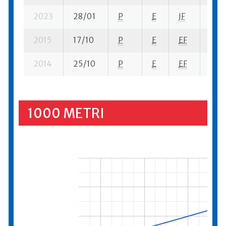
2023
28/01
P
E
JF
1 su-
2015
17/10
P
E
EF
1 su-
2014
25/10
P
E
EF
9 su
1000 METRI