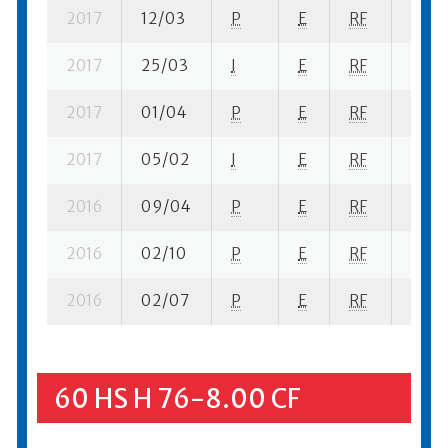
2017
12/03
P
E
RF
1 se- 
2017
25/03
I
E
RF
2 se-
2017
01/04
P
E
RF
1 se-
2017
05/02
I
E
RF
2 se-
2016
09/04
P
E
RF
2 se-
2016
02/10
P
E
RF
4 se-
2016
02/07
P
E
RF
6 se-
60 HS H 76-8.00 CF