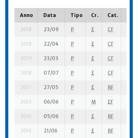
Anno
Data
Tipo
Cr.
Cat.
Piaz
2018
23/09
P
E
CF
2 su-
2018
22/04
P
E
CF
1 se-
2019
23/03
P
E
CF
1 su- 
2018
07/07
P
E
CF
2 se-
2017
27/05
P
E
RF
1 se-
2015
06/06
P
M
EF
2 su-
2016
05/06
P
E
RF
2 se-
2016
21/06
P
E
RF
10 se