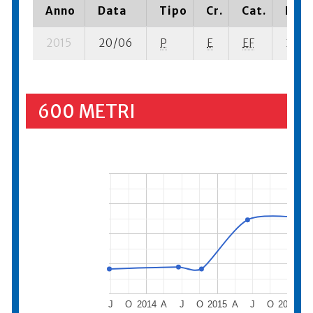
Anno
Data
Tipo
Cr.
Cat.
Piaz
2015
20/06
P
E
EF
2 su- 
600 METRI
J
O
2014
A
J
O
2015
A
J
O
2016
A