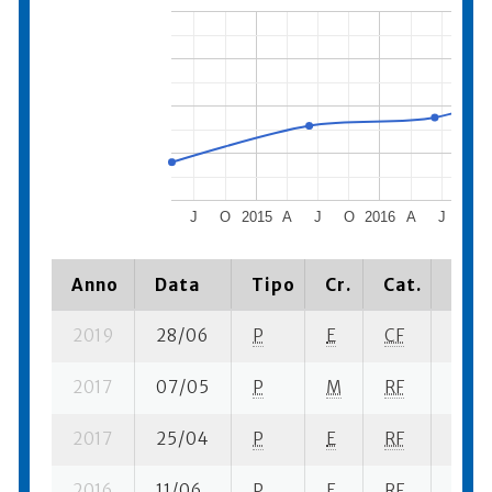
J
O
2015
A
J
O
2016
A
J
O
Anno
Data
Tipo
Cr.
Cat.
Piaz
2019
28/06
P
E
CF
2 se-
2017
07/05
P
M
RF
4 se-
2017
25/04
P
E
RF
2 se-
2016
11/06
P
E
RF
1 se-