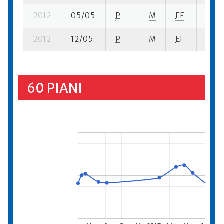
2012
05/05
P
M
EF
7 su-
2012
12/05
P
M
EF
10 su
60 PIANI