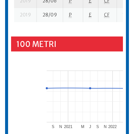
2019
28/06
P
E
CF
7 se-
2019
28/09
P
E
CF
1 su- 
100 METRI
S
N
2021
M
J
S
N
2022
M