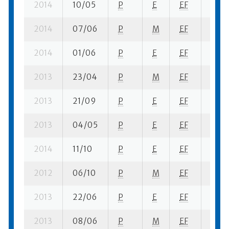
2014
10/05
P
E
EF
1 se-
2014
07/06
P
M
EF
1 se-
2014
01/06
P
E
EF
2 se-
2013
23/04
P
M
EF
1 su-
2013
21/09
P
E
EF
2 su-
2013
04/05
P
E
EF
2 su-
2014
11/10
P
E
EF
5 se-
2012
06/10
P
M
EF
8 su-
2013
22/06
P
E
EF
1 se-
2013
08/06
P
M
EF
3 su-