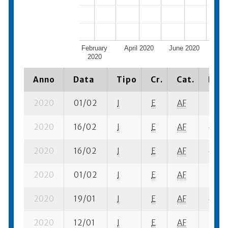
February
April 2020
June 2020
Augus
2020
Anno
Data
Tipo
Cr.
Cat.
Piaz
2020
01/02
I
E
AF
2 ba-
2020
16/02
I
E
AF
4 sf- 
2020
16/02
I
E
AF
4 ba-
2020
01/02
I
E
AF
3 fi- 1
2020
19/01
I
E
AF
4 fi- 
2020
12/01
I
E
AF
3 se-