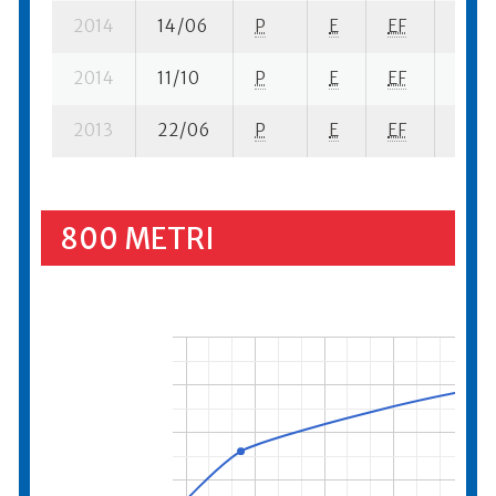
2014
14/06
P
E
EF
9 su-
2014
11/10
P
E
EF
9 su-
2013
22/06
P
E
EF
3 su-
800 METRI