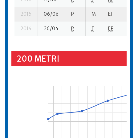
2015
06/06
P
M
EF
4 su-
2014
26/04
P
E
EF
1 se-
200 METRI