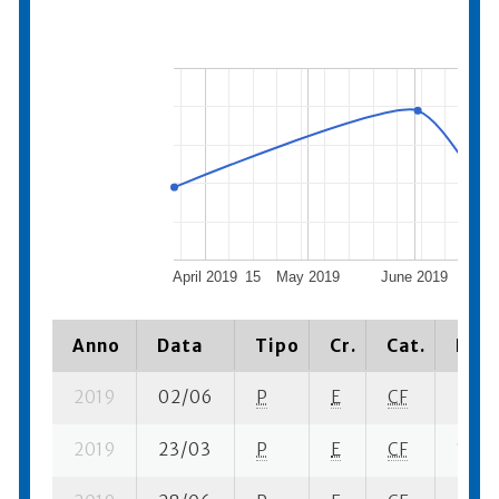
April 2019
15
May 2019
June 2019
17
J
Anno
Data
Tipo
Cr.
Cat.
Piaz
2019
02/06
P
E
CF
2 se-
2019
23/03
P
E
CF
1 se-