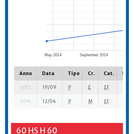
May 2014
September 2014
Janua
Anno
Data
Tipo
Cr.
Cat.
Piaz
2015
19/09
P
E
EF
2 se-
2014
12/04
P
M
EF
1 se-
60 HS H 60