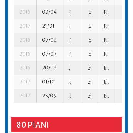
2016
03/04
P
E
RF
1 se-
2017
21/01
I
E
RF
3 se-
2016
05/06
P
E
RF
2 se-
2016
07/07
P
E
RF
3 se-
2016
20/03
I
E
RF
1 se- 
2017
01/10
P
E
RF
6 se-
2017
23/09
P
E
RF
7 se-
80 PIANI