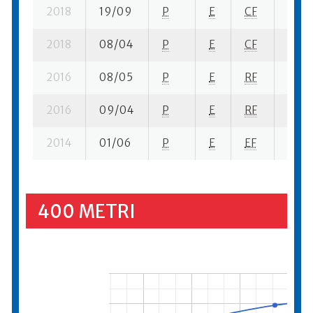
2018
19/09
P
E
CF
3 se-
2018
08/04
P
E
CF
1 se- 
2016
08/05
P
E
RF
3 se-
2016
09/04
P
E
RF
1 se-
2014
01/06
P
E
EF
1 se-
400 METRI