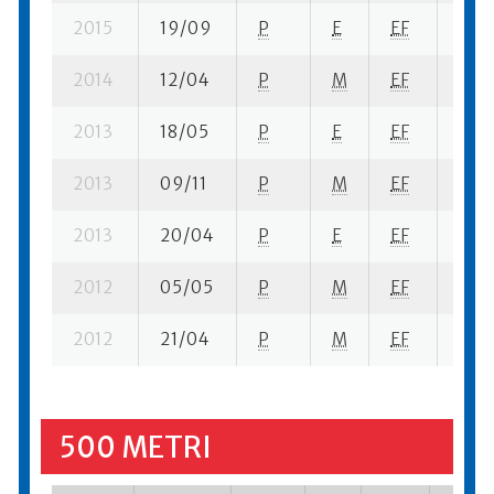
2015
19/09
P
E
EF
1 su-
2014
12/04
P
M
EF
1 se
2013
18/05
P
E
EF
2 su-
2013
09/11
P
M
EF
4 su
2013
20/04
P
E
EF
1 su-
2012
05/05
P
M
EF
10 su
2012
21/04
P
M
EF
9 su
500 METRI