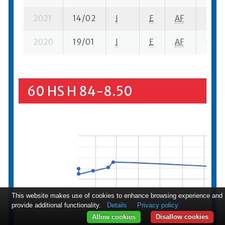
2021
14/02
I
E
AF
8 ba-
2020
19/01
I
E
AF
4 ba-
60 HS H 84-8.50
This website makes use of cookies to enhance browsing experience and
provide additional functionality.
Details
Privacy policy
Allow cookies
Disallow cookies