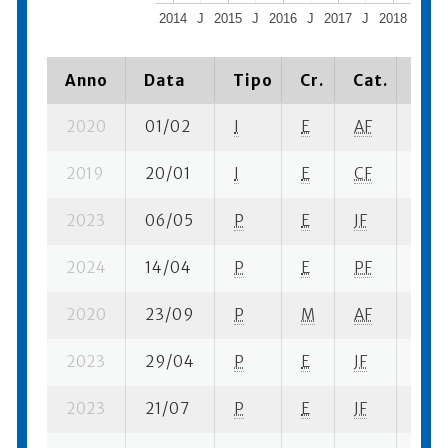
2014
J
2015
J
2016
J
2017
J
2018
J
2
Anno
Data
Tipo
Cr.
Cat.
Pia
2020
01/02
I
E
AF
3 se
2019
20/01
I
E
CF
1 se
2023
06/05
P
E
JF
1 se-
2024
14/04
P
E
PF
1 se
2020
23/09
P
M
AF
2 se
2023
29/04
P
E
JF
2 su-
2023
21/07
P
E
JF
4 se