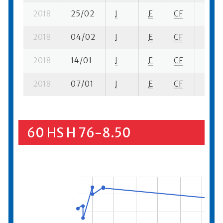
2018
25/02
I
E
CF
3 ba-
2018
04/02
I
E
CF
3 se-
2018
14/01
I
E
CF
3 ba-
2018
07/01
I
E
CF
1 se-
60 HS H 76-8.50