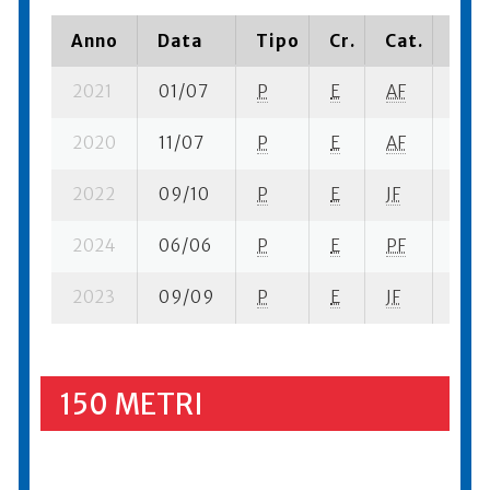
Anno
Data
Tipo
Cr.
Cat.
Piaz
2021
01/07
P
E
AF
3 se
2020
11/07
P
E
AF
3 se-
2022
09/10
P
E
JF
1 se-
2024
06/06
P
E
PF
2 ba
2023
09/09
P
E
JF
2 se
150 METRI