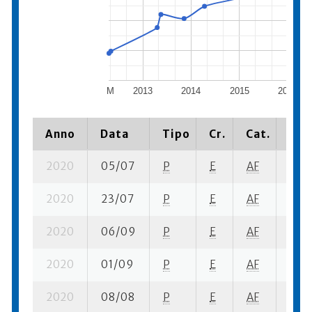
M
2013
2014
2015
2016
Anno
Data
Tipo
Cr.
Cat.
Pia
2020
05/07
P
E
AF
2 se
2020
23/07
P
E
AF
5 se
2020
06/09
P
E
AF
6 se
2020
01/09
P
E
AF
6 su-
2020
08/08
P
E
AF
5 se