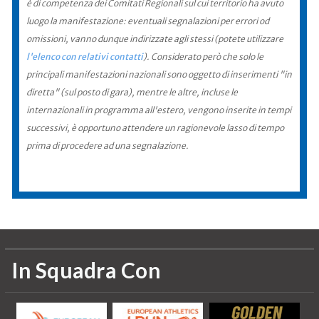
è di competenza dei Comitati Regionali sul cui territorio ha avuto
luogo la manifestazione: eventuali segnalazioni per errori od
omissioni, vanno dunque indirizzate agli stessi (potete utilizzare
l'elenco con relativi contatti
). Considerato però che solo le
principali manifestazioni nazionali sono oggetto di inserimenti "in
diretta" (sul posto di gara), mentre le altre, incluse le
internazionali in programma all'estero, vengono inserite in tempi
successivi, è opportuno attendere un ragionevole lasso di tempo
prima di procedere ad una segnalazione.
In Squadra Con