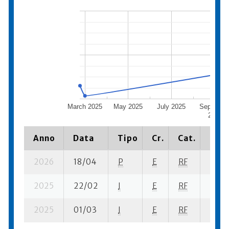
March 2025
May 2025
July 2025
Septembe
2025
Anno
Data
Tipo
Cr.
Cat.
Piaz
2026
18/04
P
E
RF
3 se-
2025
22/02
I
E
RF
4 se-
2025
01/03
I
E
RF
5 ba-