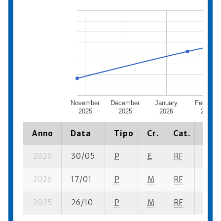
November
December
January
February
2025
2025
2026
2026
Anno
Data
Tipo
Cr.
Cat.
Piaz
2026
30/05
P
E
RF
7 su-
2026
17/01
P
M
RF
9 su-
2025
26/10
P
M
RF
11 su