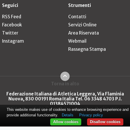
Seguici
Strumenti
RSS Feed
Contatti
Facebook
Servizi Online
Twitter
Area Riservata
Instagram
Webmail
Rassegna Stampa
Torna in alto
Federazione Italiana di Atletica Leggera, Via Flaminia
Nuova, 830 00191 Roma Italia Tel. 06 3348 4703 P.I.
01384571004
FIDAL Copyright © 2026
Privacy policy
Cookie policy
This website makes use of cookies to enhance browsing experience and
provide additional functionality.
Details
Privacy policy
Allow cookies
Disallow cookies