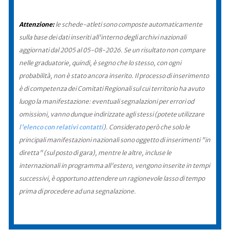
Attenzione:
le schede-atleti sono composte automaticamente
sulla base dei dati inseriti all'interno degli archivi nazionali
aggiornati dal 2005 al 05-08-2026. Se un risultato non compare
nelle graduatorie, quindi, è segno che lo stesso, con ogni
probabilità, non è stato ancora inserito. Il processo di inserimento
è di competenza dei Comitati Regionali sul cui territorio ha avuto
luogo la manifestazione: eventuali segnalazioni per errori od
omissioni, vanno dunque indirizzate agli stessi (potete utilizzare
l'elenco con relativi contatti
). Considerato però che solo le
principali manifestazioni nazionali sono oggetto di inserimenti "in
diretta" (sul posto di gara), mentre le altre, incluse le
internazionali in programma all'estero, vengono inserite in tempi
successivi, è opportuno attendere un ragionevole lasso di tempo
prima di procedere ad una segnalazione.