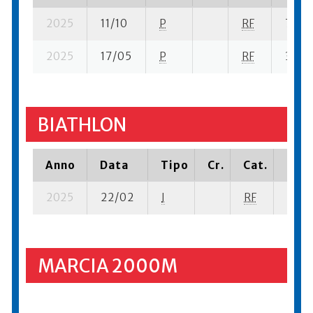
2025
11/10
P
RF
7 su- 
2025
17/05
P
RF
33 su-
BIATHLON
Anno
Data
Tipo
Cr.
Cat.
Piaz
2025
22/02
I
RF
67 se
MARCIA 2000M