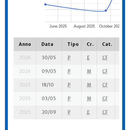
June 2025
August 2025
October 2025
Anno
Data
Tipo
Cr.
Cat.
Piaz
2026
30/05
P
E
CF
8 se
2026
09/05
P
M
CF
5 se
2025
18/10
P
M
CF
1 su-
2025
03/05
P
M
CF
3 su-
2025
20/09
P
E
CF
12 s