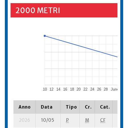
2000 METRI
10
12
14
16
18
20
22
24
26
28
June 2026
Anno
Data
Tipo
Cr.
Cat.
Piaz
2026
10/05
P
M
CF
7 su-