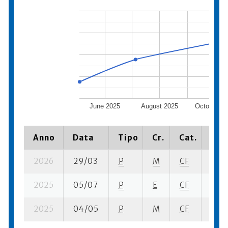
June 2025
August 2025
October 20
Anno
Data
Tipo
Cr.
Cat.
Piaz
2026
29/03
P
M
CF
5 su-
2025
05/07
P
E
CF
4 se
2025
04/05
P
M
CF
3 se