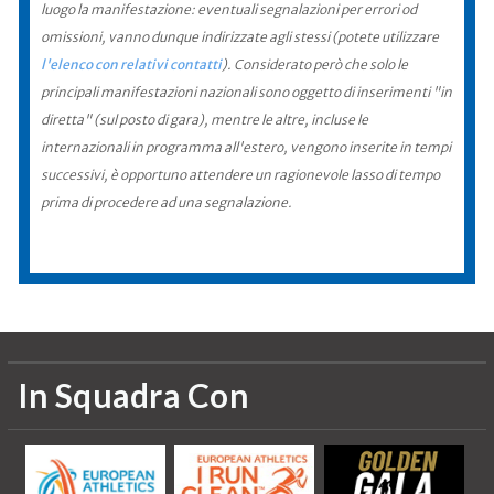
luogo la manifestazione: eventuali segnalazioni per errori od
omissioni, vanno dunque indirizzate agli stessi (potete utilizzare
l'elenco con relativi contatti
). Considerato però che solo le
principali manifestazioni nazionali sono oggetto di inserimenti "in
diretta" (sul posto di gara), mentre le altre, incluse le
internazionali in programma all'estero, vengono inserite in tempi
successivi, è opportuno attendere un ragionevole lasso di tempo
prima di procedere ad una segnalazione.
In Squadra Con