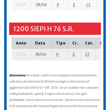
2026
28/06
P
E
CF
7 se-
1200 SIEPI H 76 S.R.
Anno
Data
Tipo
Cr.
Cat.
Piaz
2026
18/04
P
E
CF
7 su- 
Attenzione:
le schede-atleti sono composte automaticamente
sulla base dei dati inseriti all'interno degli archivi nazionali
aggiornati dal 2005 al 07-08-2026. Se un risultato non compare
nelle graduatorie, quindi, è segno che lo stesso, con ogni
probabilità, non è stato ancora inserito. Il processo di inserimento
è di competenza dei Comitati Regionali sul cui territorio ha avuto