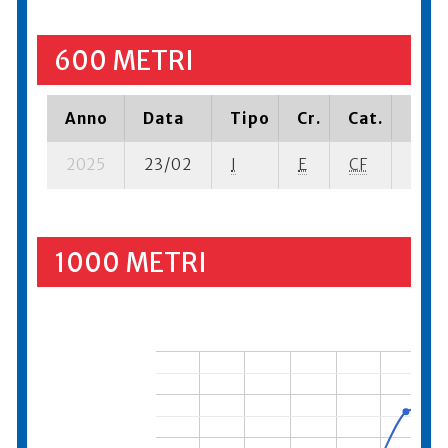
600 METRI
Anno
Data
Tipo
Cr.
Cat.
Piaz
2025
23/02
I
E
CF
13 se
1000 METRI