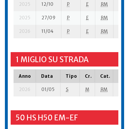
2025
12/10
P
E
RM
6 se-
2025
27/09
P
E
RM
7 su-
2026
11/04
P
E
RM
7 se-
1 MIGLIO SU STRADA
Anno
Data
Tipo
Cr.
Cat.
Piaz
2026
01/05
S
M
RM
5 su-
50 HS H50 EM-EF