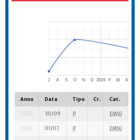
J
A
S
O
N
D
2024
F
M
A
M
Anno
Data
Tipo
Cr.
Cat.
Pi
2023
30/09
P
EM10
18 
2023
01/07
P
EM10
16 