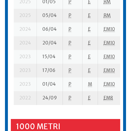
2025
01/05
P
E
RM
12
2025
05/04
P
E
RM
3 
2024
06/04
P
E
EM10
7 
2024
20/04
P
E
EM10
12
2023
15/04
P
E
EM10
3 
2023
17/06
P
E
EM10
8 
2023
01/04
P
M
EM10
2 
2022
24/09
P
E
EM8
2 
1000 METRI