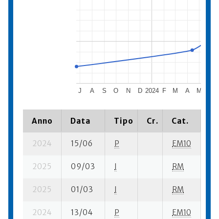
J
A
S
O
N
D
2024
F
M
A
M
J
Anno
Data
Tipo
Cr.
Cat.
Pi
2024
15/06
P
EM10
1 s
2025
09/03
I
RM
7 
2025
01/03
I
RM
7 
2024
13/04
P
EM10
2 