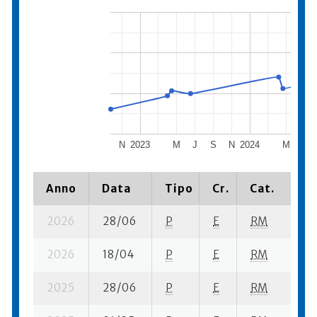
N
2023
M
J
S
N
2024
M
J
Anno
Data
Tipo
Cr.
Cat.
Pi
2026
28/06
P
E
RM
1 
2026
18/04
P
E
RM
7 
2025
28/06
P
E
RM
3 