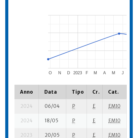
O
N
D
2023
F
M
A
M
J
J
Anno
Data
Tipo
Cr.
Cat.
Pi
2024
06/04
P
E
EM10
3 
2024
18/05
P
E
EM10
4 
2023
20/05
P
E
EM10
1 