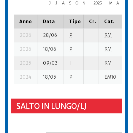
J
J
A
S
O
N
2025
M
A
M
J
Anno
Data
Tipo
Cr.
Cat.
Pi
2026
28/06
P
RM
5 
2026
18/06
P
RM
7 
2025
09/03
I
RM
10
2024
18/05
P
EM10
1 
SALTO IN LUNGO/LJ