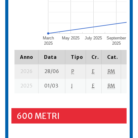
March
May 2025
July 2025
September
Nov
2025
2025
2
Anno
Data
Tipo
Cr.
Cat.
Piaz
2026
28/06
P
E
RM
1 se-
2025
01/03
I
E
RM
7 ba-
600 METRI