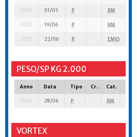
2025
01/05
P
RM
10
2025
19/06
P
RM
10
2023
22/06
P
EM10
5 
PESO/SP KG 2.000
Anno
Data
Tipo
Cr.
Cat.
Piaz
2026
28/06
P
RM
19 su
VORTEX