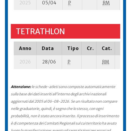
2025
05/04
P
RM
21 
TETRATHLON
Anno
Data
Tipo
Cr.
Cat.
Piaz
2026
28/06
P
RM
12 su
Attenzione:
le schede-atleti sono composte automaticamente
sulla base dei dati inseriti all'interno degli archivi nazionali
aggiornati dal 2005 al 06-08-2026. Se un risultato non compare
nelle graduatorie, quindi, è segno che lo stesso, con ogni
probabilità, non è stato ancora inserito. Il processo di inserimento
è di competenza dei Comitati Regionali sul cui territorio ha avuto
luogo la manifestazione: eventuali segnalazioni per errori od