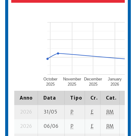
October
November
December
January
Feb
2025
2025
2025
2026
2
Anno
Data
Tipo
Cr.
Cat.
Piaz
2026
31/05
P
E
RM
3 se-
2026
06/06
P
E
RM
2 su-