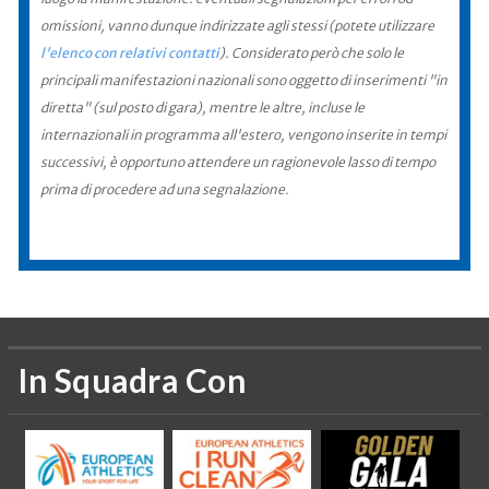
omissioni, vanno dunque indirizzate agli stessi (potete utilizzare
l'elenco con relativi contatti
). Considerato però che solo le
principali manifestazioni nazionali sono oggetto di inserimenti "in
diretta" (sul posto di gara), mentre le altre, incluse le
internazionali in programma all'estero, vengono inserite in tempi
successivi, è opportuno attendere un ragionevole lasso di tempo
prima di procedere ad una segnalazione.
In Squadra Con