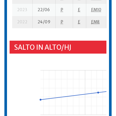
2023
22/06
P
E
EM10
5 
2022
24/09
P
E
EM8
5 
SALTO IN ALTO/HJ