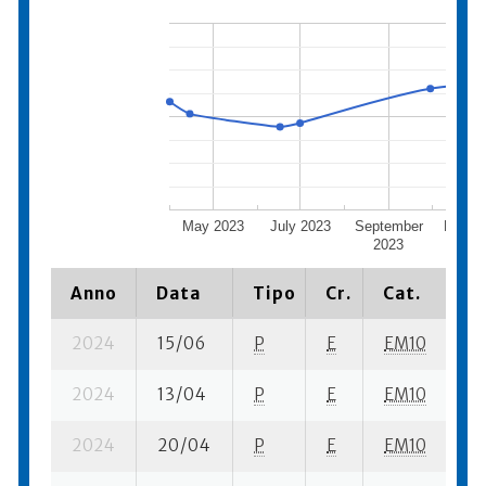
May 2023
July 2023
September
Novem
2023
202
Anno
Data
Tipo
Cr.
Cat.
Pi
2024
15/06
P
E
EM10
5 
2024
13/04
P
E
EM10
3 
2024
20/04
P
E
EM10
5 