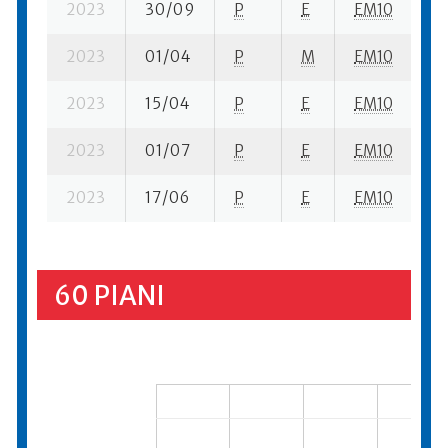
2023
30/09
P
E
EM10
3 
2023
01/04
P
M
EM10
3 
2023
15/04
P
E
EM10
4 
2023
01/07
P
E
EM10
5 
2023
17/06
P
E
EM10
4 
60 PIANI