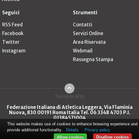
Seguici
Strumenti
RSS Feed
Contatti
Facebook
Servizi Online
Twitter
Area Riservata
Instagram
Webmail
Rassegna Stampa
Torna in alto
Federazione Italiana di Atletica Leggera, Via Flaminia
Nuova, 830 00191 Roma Italia Tel. 06 3348 4703 P.I.
01384571004
FIDAL Copyright © 2026
Privacy policy
Cookie policy
This website makes use of cookies to enhance browsing experience and
provide additional functionality.
Details
Privacy policy
Allow cookies
Disallow cookies