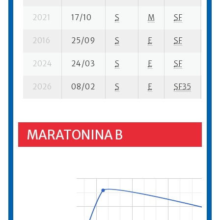
2021
17/10
S
M
SF
32 
2016
25/09
S
E
SF
312
2024
24/03
S
E
SF
16
2026
08/02
S
E
SF35
171
MARATONINA B