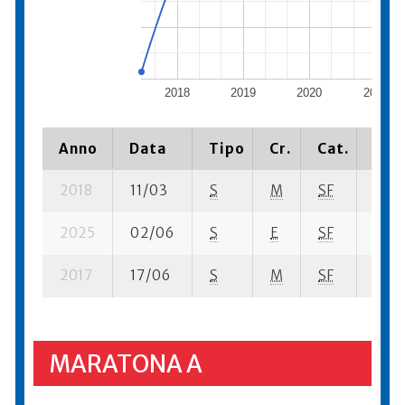
2018
2019
2020
2021
Anno
Data
Tipo
Cr.
Cat.
Piaz
2018
11/03
S
M
SF
15 su
2025
02/06
S
E
SF
238 
2017
17/06
S
M
SF
7 su-
MARATONA A