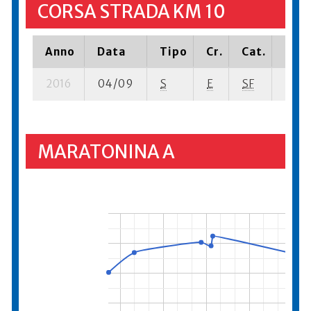
CORSA STRADA KM 10
Anno
Data
Tipo
Cr.
Cat.
Piaz
2016
04/09
S
E
SF
128 s
MARATONINA A