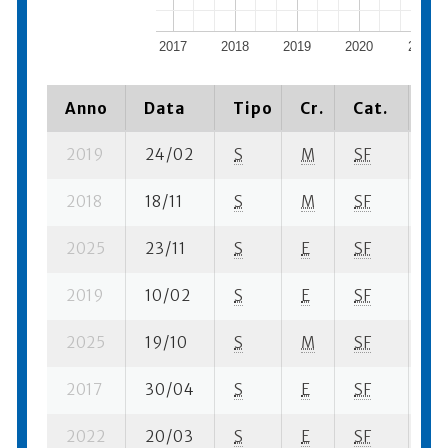
2017
2018
2019
2020
2021
Anno
Data
Tipo
Cr.
Cat.
Pi
2019
24/02
S
M
SF
10 
2018
18/11
S
M
SF
27 
2025
23/11
S
E
SF
86
2019
10/02
S
E
SF
24
2025
19/10
S
M
SF
85 
2017
30/04
S
E
SF
180
2022
20/03
S
E
SF
22