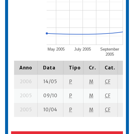
May 2005
July 2005
September
No
2005
Anno
Data
Tipo
Cr.
Cat.
Piaz
2006
14/05
P
M
CF
14 su
2005
09/10
P
M
CF
2 su-
2005
10/04
P
M
CF
16 su