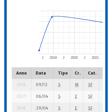
J
2019
J
2020
J
2021
J
Anno
Data
Tipo
Cr.
Cat.
Piaz
2018
09/12
S
M
SF
17 su
2025
06/04
S
E
SF
1466
2018
29/04
S
E
SF
264 