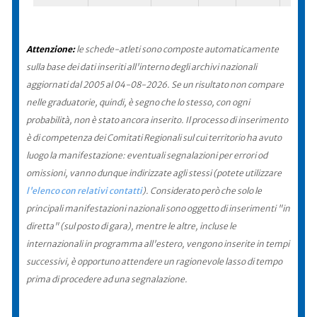
Attenzione:
le schede-atleti sono composte automaticamente
sulla base dei dati inseriti all'interno degli archivi nazionali
aggiornati dal 2005 al 04-08-2026. Se un risultato non compare
nelle graduatorie, quindi, è segno che lo stesso, con ogni
probabilità, non è stato ancora inserito. Il processo di inserimento
è di competenza dei Comitati Regionali sul cui territorio ha avuto
luogo la manifestazione: eventuali segnalazioni per errori od
omissioni, vanno dunque indirizzate agli stessi (potete utilizzare
l'elenco con relativi contatti
). Considerato però che solo le
principali manifestazioni nazionali sono oggetto di inserimenti "in
diretta" (sul posto di gara), mentre le altre, incluse le
internazionali in programma all'estero, vengono inserite in tempi
successivi, è opportuno attendere un ragionevole lasso di tempo
prima di procedere ad una segnalazione.