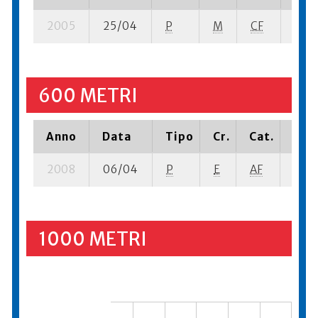
2005
25/04
P
M
CF
3 se
600 METRI
Anno
Data
Tipo
Cr.
Cat.
Piaz
2008
06/04
P
E
AF
6 se-
1000 METRI