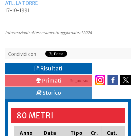
ATL. LA TORRE
17-10-1991
Informazioni sul tesseramento aggiornate al 2026
Condividi con
Risultati
Primati
Seguici su:
Storico
80 METRI
Anno
Data
Tipo
Cr.
Cat.
Piaz