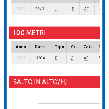
2026
25/01
I
E
AF
4 ba-
100 METRI
Anno
Data
Tipo
Cr.
Cat.
Piazz
2026
11/04
P
E
AF
5 se- 
SALTO IN ALTO/HJ