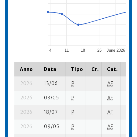
4
11
18
25
June 2026
8
Anno
Data
Tipo
Cr.
Cat.
Piaz
2026
13/06
P
AF
3 su-
2026
03/05
P
AF
15 su
2026
18/07
P
AF
5 su-
2026
09/05
P
AF
20 su