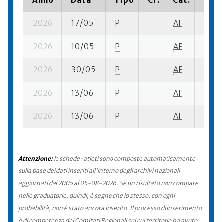
Anno
Data
Tipo
Cr.
Cat.
Piaz
2026
17/05
P
AF
13 se
2026
10/05
P
AF
12 se
2026
30/05
P
AF
18 su
2026
13/06
P
AF
14 se
2026
13/06
P
AF
14 se
Attenzione:
le schede-atleti sono composte automaticamente
sulla base dei dati inseriti all'interno degli archivi nazionali
aggiornati dal 2005 al 05-08-2026. Se un risultato non compare
nelle graduatorie, quindi, è segno che lo stesso, con ogni
probabilità, non è stato ancora inserito. Il processo di inserimento
è di competenza dei Comitati Regionali sul cui territorio ha avuto