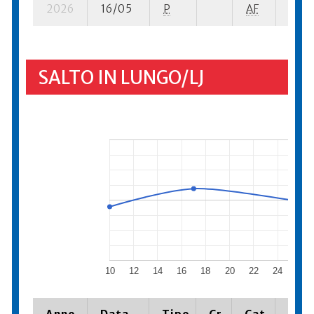
2026
16/05
P
AF
19 se
SALTO IN LUNGO/LJ
10
12
14
16
18
20
22
24
26