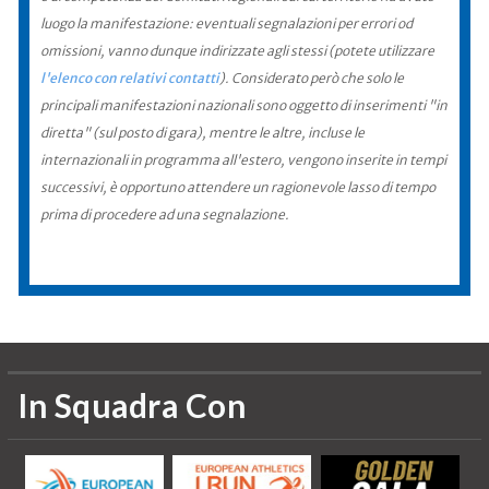
luogo la manifestazione: eventuali segnalazioni per errori od
omissioni, vanno dunque indirizzate agli stessi (potete utilizzare
l'elenco con relativi contatti
). Considerato però che solo le
principali manifestazioni nazionali sono oggetto di inserimenti "in
diretta" (sul posto di gara), mentre le altre, incluse le
internazionali in programma all'estero, vengono inserite in tempi
successivi, è opportuno attendere un ragionevole lasso di tempo
prima di procedere ad una segnalazione.
In Squadra Con