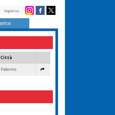
Seguici su:
orico
Città
Palermo