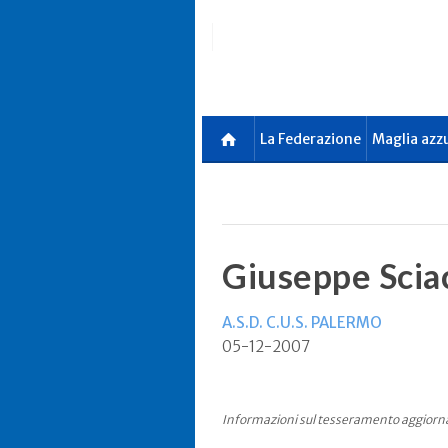
Skip
to
main
content
La Federazione
Maglia azz
Giuseppe Scia
A.S.D. C.U.S. PALERMO
05-12-2007
Informazioni sul tesseramento aggiorn