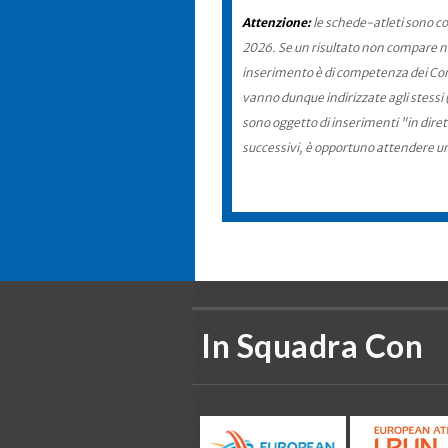
Attenzione:
le schede-atleti sono co
2026. Se un risultato non compare nel
inserimento è di competenza dei Comit
vanno dunque indirizzate agli stessi 
sono oggetto di inserimenti "in diret
successivi, è opportuno attendere u
In Squadra Con