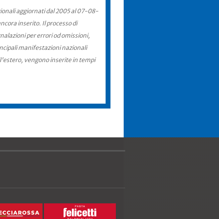
zionali aggiornati dal 2005 al 07-08-
cora inserito. Il processo di
nalazioni per errori od omissioni,
incipali manifestazioni nazionali
ll'estero, vengono inserite in tempi