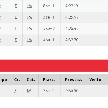
P
E
JM
8 se- 1
4:22.10
P
E
JM
3 se- 1
4:25.97
P
E
JM
5 se- 2
4:26.45
P
E
JM
4 su- 1
4:32.70
ipo
Cr.
Cat.
Piazz.
Prestaz.
Vento
P
E
JM
7 su- 1
9:36.50