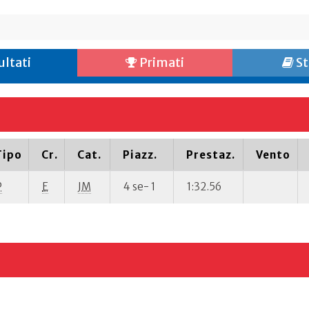
ultati
Primati
St
Tipo
Cr.
Cat.
Piazz.
Prestaz.
Vento
P
E
JM
4 se- 1
1:32.56