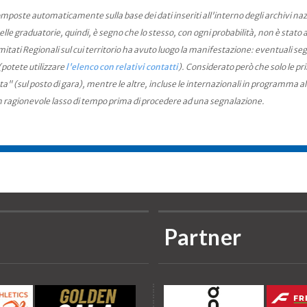
mposte automaticamente sulla base dei dati inseriti all'interno degli archivi na
le graduatorie, quindi, è segno che lo stesso, con ogni probabilità, non è stato an
ati Regionali sul cui territorio ha avuto luogo la manifestazione: eventuali seg
(potete utilizzare
l'elenco con relativi contatti
). Considerato però che solo le pr
ta" (sul posto di gara), mentre le altre, incluse le internazionali in programma a
n ragionevole lasso di tempo prima di procedere ad una segnalazione.
Partner