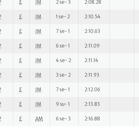
P
E
JM
2 se- 3
2:08.28
P
E
JM
1 se- 2
2:10.54
P
E
JM
7 se- 1
2:10.63
P
E
JM
6 se- 1
2:11.09
P
E
JM
4 se- 2
2:11.14
P
E
JM
3 se- 2
2:11.93
P
E
JM
7 se- 1
2:12.06
P
E
JM
9 su- 1
2:13.83
P
E
AM
6 se- 3
2:16.88