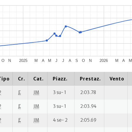
O
N
2025
M
A
M
J
J
A
S
O
N
2026
M
A
M
Tipo
Cr.
Cat.
Piazz.
Prestaz.
Vento
P
E
JM
3 su- 1
2:03.78
P
E
JM
3 su- 1
2:03.94
P
E
JM
4 se- 2
2:05.69