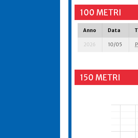
100 METRI
Anno
Data
T
2026
10/05
P
150 METRI