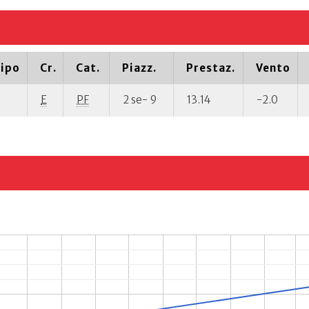
ipo
Cr.
Cat.
Piazz.
Prestaz.
Vento
E
PF
2 se- 9
13.14
-2.0