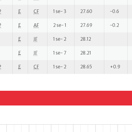
P
E
CF
1 se- 3
27.60
-0.6
P
E
AF
2 se- 1
27.69
-0.2
E
JF
1 se- 2
28.12
E
JF
1 se- 7
28.21
P
E
CF
1 se- 2
28.65
+0.9