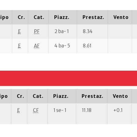
ipo
Cr.
Cat.
Piazz.
Prestaz.
Vento
E
PF
2 ba- 1
8.34
E
AF
4 ba- 5
8.61
ipo
Cr.
Cat.
Piazz.
Prestaz.
Vento
E
CF
1 se- 1
11.18
+0.1