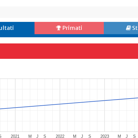
ultati
Primati
St
S
2021
M
J
S
2022
M
J
S
2023
M
J
S