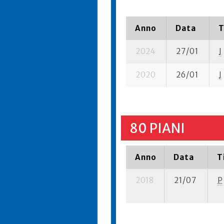
Anno
Data
T
2024
27/01
I
2020
26/01
I
80 PIANI
Anno
Data
T
2018
21/07
P