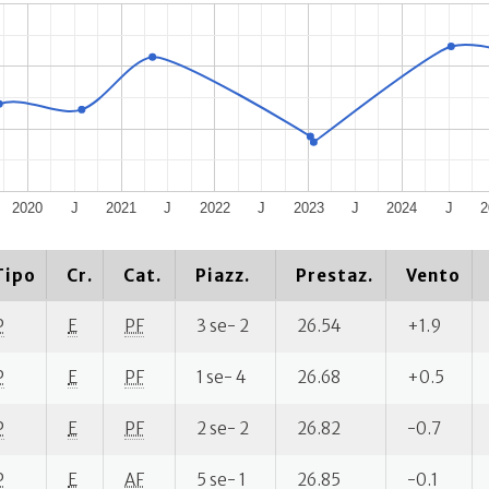
2020
J
2021
J
2022
J
2023
J
2024
J
2
Tipo
Cr.
Cat.
Piazz.
Prestaz.
Vento
P
E
PF
3 se- 2
26.54
+1.9
P
E
PF
1 se- 4
26.68
+0.5
P
E
PF
2 se- 2
26.82
-0.7
P
E
AF
5 se- 1
26.85
-0.1