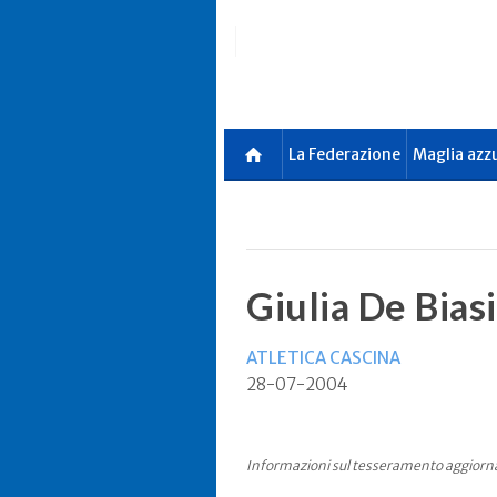
Skip
to
main
content
La Federazione
Maglia azz
Giulia De Biasi
ATLETICA CASCINA
28-07-2004
Informazioni sul tesseramento aggiorn