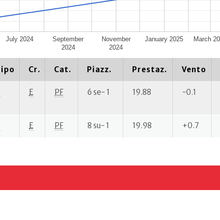
July 2024
September
November
January 2025
March 2
2024
2024
ipo
Cr.
Cat.
Piazz.
Prestaz.
Vento
P
E
PF
6 se- 1
19.88
-0.1
P
E
PF
8 su- 1
19.98
+0.7