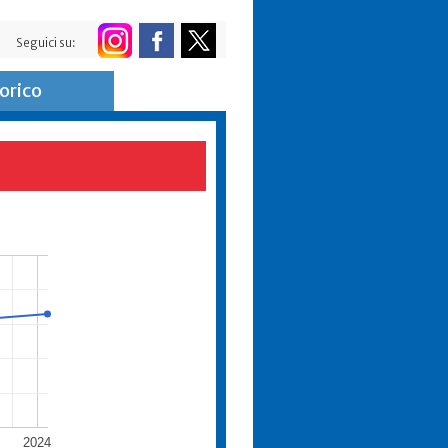
Seguici su:
orico
2024