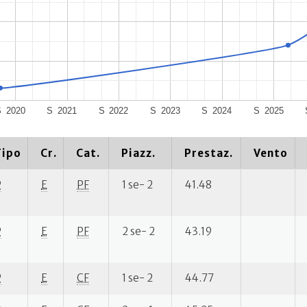
S
2020
S
2021
S
2022
S
2023
S
2024
S
2025
Tipo
Cr.
Cat.
Piazz.
Prestaz.
Vento
P
E
PF
1 se- 2
41.48
P
E
PF
2 se- 2
43.19
P
E
CF
1 se- 2
44.77