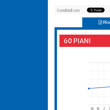
Condividi con
Ris
60 PIANI
M
M
J