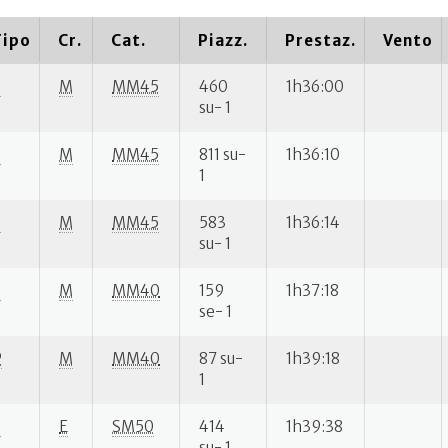
Tipo
Cr.
Cat.
Piazz.
Prestaz.
Vento
S
M
MM45
460
1h36:00
su- 1
S
M
MM45
811 su-
1h36:10
1
S
M
MM45
583
1h36:14
su- 1
S
M
MM40
159
1h37:18
se- 1
P
M
MM40
87 su-
1h39:18
1
S
E
SM50
414
1h39:38
su- 1