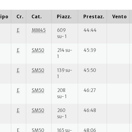
ipo
Cr.
Cat.
Piazz.
Prestaz.
Vento
E
MM45
609
44:44
su- 1
E
SM50
214 su-
45:39
1
E
SM50
139 su-
45:50
1
E
SM50
208
46:27
su- 1
E
SM50
260
46:48
su- 1
E
SM50
165 su-
48:06