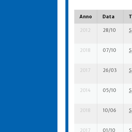
Anno
Data
T
2012
28/10
S
2018
07/10
S
2017
26/03
S
2014
05/10
S
2018
10/06
S
2017
01/10
S