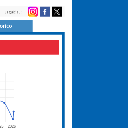
Seguici su:
orico
25
2026