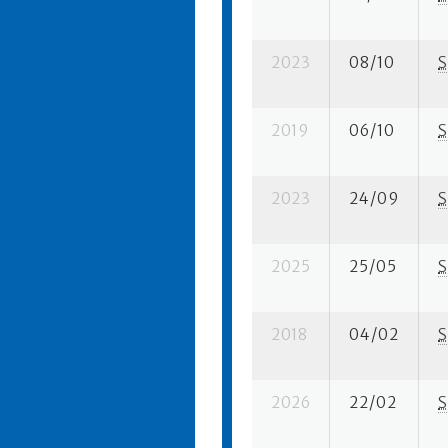
2023
08/10
S
2019
06/10
S
2023
24/09
S
2025
25/05
S
2018
04/02
S
2026
22/02
S