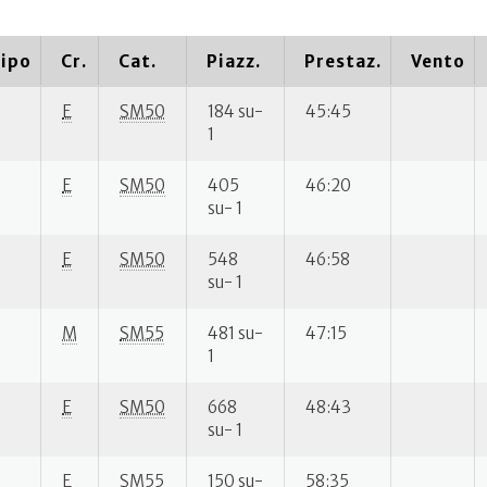
ipo
Cr.
Cat.
Piazz.
Prestaz.
Vento
E
SM50
184 su-
45:45
1
E
SM50
405
46:20
su- 1
E
SM50
548
46:58
su- 1
M
SM55
481 su-
47:15
1
E
SM50
668
48:43
su- 1
E
SM55
150 su-
58:35