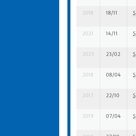
2018
18/11
S
2021
14/11
S
2025
23/02
S
2018
08/04
S
2017
22/10
S
2019
07/04
S