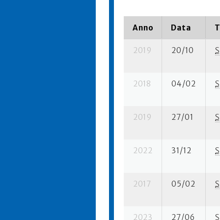
Anno
Data
T
2019
20/10
S
2018
04/02
S
2019
27/01
S
2022
31/12
S
2017
05/02
S
2023
27/06
S