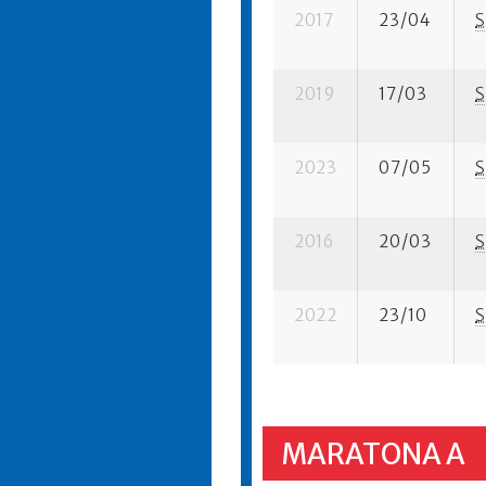
2017
23/04
S
2019
17/03
S
2023
07/05
S
2016
20/03
S
2022
23/10
S
MARATONA A