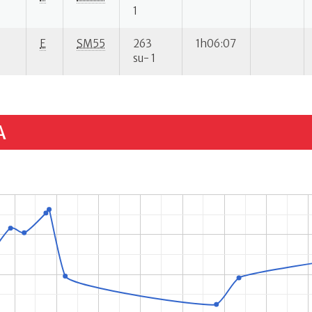
1
E
SM55
263
1h06:07
su- 1
A