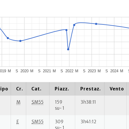
019
M
S
2020
M
S
2021
M
S
2022
M
S
2023
M
S
2024
M
ipo
Cr.
Cat.
Piazz.
Prestaz.
Vento
M
SM55
159
3h38:11
su- 1
E
SM55
309
3h41:12
su- 1