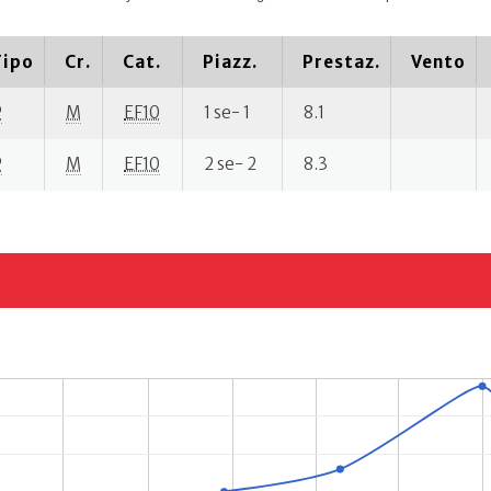
Tipo
Cr.
Cat.
Piazz.
Prestaz.
Vento
P
M
EF10
1 se- 1
8.1
P
M
EF10
2 se- 2
8.3