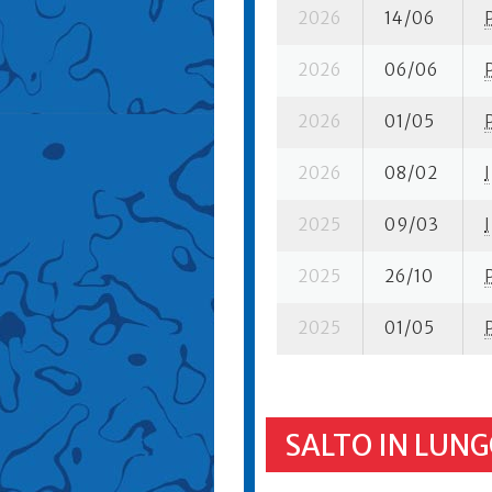
2026
14/06
2026
06/06
2026
01/05
2026
08/02
I
2025
09/03
I
2025
26/10
2025
01/05
SALTO IN LUNG