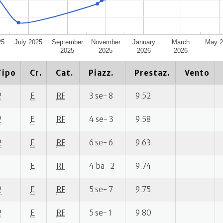
25
July 2025
September
November
January
March
May 2
2025
2025
2026
2026
Tipo
Cr.
Cat.
Piazz.
Prestaz.
Vento
P
E
RF
3 se- 8
9.52
P
E
RF
4 se- 3
9.58
P
E
RF
6 se- 6
9.63
E
RF
4 ba- 2
9.74
P
E
RF
5 se- 7
9.75
P
E
RF
5 se- 1
9.80