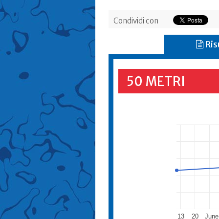
Condividi con
Ris
50 METRI
13
20
June