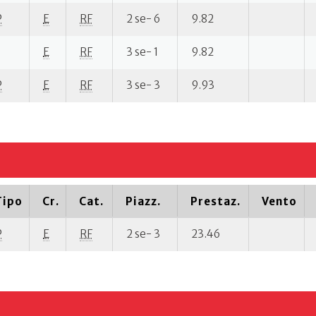
P
E
RF
2 se- 6
9.82
E
RF
3 se- 1
9.82
P
E
RF
3 se- 3
9.93
Tipo
Cr.
Cat.
Piazz.
Prestaz.
Vento
P
E
RF
2 se- 3
23.46