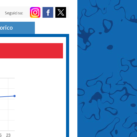
Seguici su:
orico
6
23