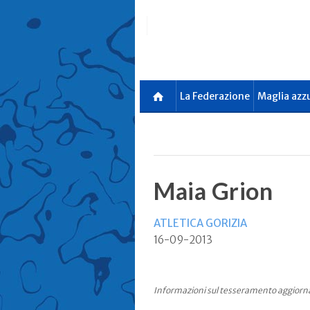
Skip
to
main
content
La Federazione
Maglia azz
Maia Grion
ATLETICA GORIZIA
16-09-2013
Informazioni sul tesseramento aggiorn