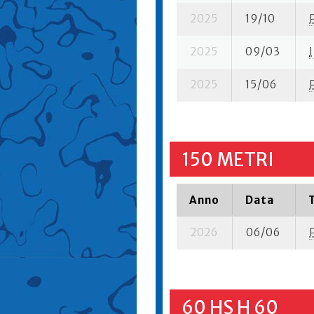
2025
19/10
2025
09/03
I
2025
15/06
150 METRI
Anno
Data
2026
06/06
60 HS H 60