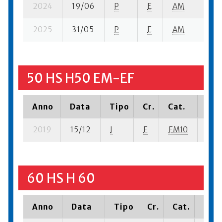
2024
19/06
P
E
AM
7 su-
2025
31/05
P
E
AM
3 su-
50 HS H50 EM-EF
Anno
Data
Tipo
Cr.
Cat.
Pia
2019
15/12
I
E
EM10
2 se
60 HS H 60
Anno
Data
Tipo
Cr.
Cat.
Piaz