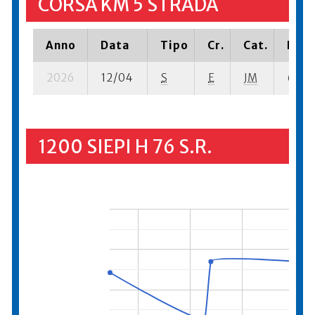
CORSA KM 5 STRADA
Anno
Data
Tipo
Cr.
Cat.
Piaz
2026
12/04
S
E
JM
61 su-
1200 SIEPI H 76 S.R.