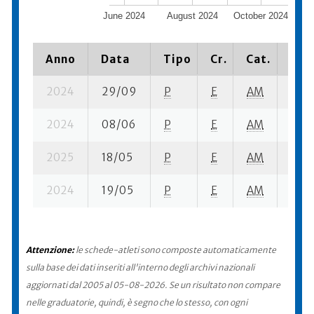
June 2024
August 2024
October 2024
D
Anno
Data
Tipo
Cr.
Cat.
Piaz
2024
29/09
P
E
AM
2 se-
2024
08/06
P
E
AM
4 se-
2025
18/05
P
E
AM
5 se-
2024
19/05
P
E
AM
3 se
Attenzione:
le schede-atleti sono composte automaticamente
sulla base dei dati inseriti all'interno degli archivi nazionali
aggiornati dal 2005 al 05-08-2026. Se un risultato non compare
nelle graduatorie, quindi, è segno che lo stesso, con ogni