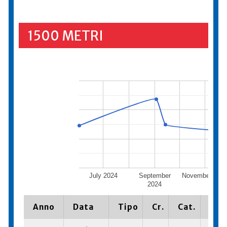
1500 METRI
July 2024
September
November 202
2024
Anno
Data
Tipo
Cr.
Cat.
Piaz