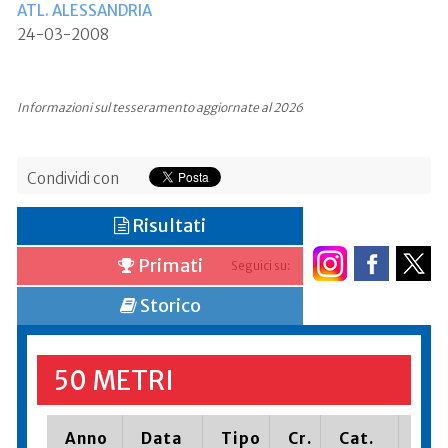
ATL. ALESSANDRIA
24-03-2008
Informazioni sul tesseramento aggiornate al 2026
Condividi con
Risultati
Primati
Seguici su:
Storico
50 METRI
Anno
Data
Tipo
Cr.
Cat.
Pia