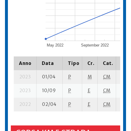
May 2022
September 2022
Janu
Anno
Data
Tipo
Cr.
Cat.
Pia
2023
01/04
P
M
CM
4 su
2023
10/09
P
E
CM
11 se
2022
02/04
P
E
CM
9 su