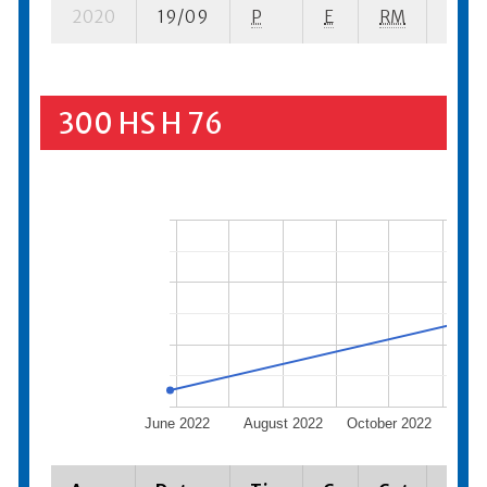
2020
19/09
P
E
RM
5 se-
300 HS H 76
June 2022
August 2022
October 2022
De