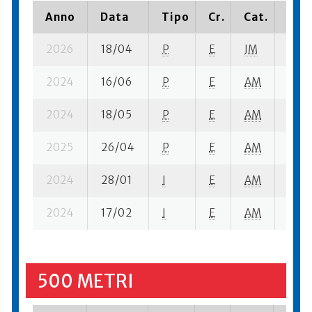
Anno
Data
Tipo
Cr.
Cat.
Piaz
2026
18/04
P
E
JM
2 se
2024
16/06
P
E
AM
2 se
2024
18/05
P
E
AM
1 se-
2025
26/04
P
E
AM
4 se
2024
28/01
I
E
AM
1 se-
2024
17/02
I
E
AM
2 se
500 METRI