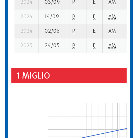
2024
03/09
P
E
AM
7 su-
2024
14/09
P
E
AM
8 su-
2024
02/06
P
E
AM
6 se
2025
24/05
P
E
AM
4 su-
1 MIGLIO