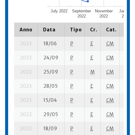
July 2022
September
November
January
2022
2022
2023
Anno
Data
Tipo
Cr.
Cat.
Pia
2023
18/06
P
E
CM
2 su-
2023
24/09
P
E
CM
11 su
2022
25/09
P
M
CM
5 su-
2023
28/05
P
E
CM
11 se
2023
15/04
P
E
CM
7 su-
2022
29/05
P
E
CM
2 se
2022
18/09
P
E
CM
15 su