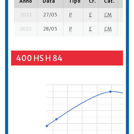
Anno
Data
Tipo
Cr.
Cat.
Piaz
2023
27/05
P
E
CM
4 se-
2022
28/05
P
E
CM
3 se-
400 HS H 84