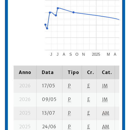
J
J
A
S
O
N
2025
M
A
M
J
Anno
Data
Tipo
Cr.
Cat.
Piaz
2026
17/05
P
E
JM
6 se
2026
09/05
P
E
JM
6 se
2025
13/07
P
E
AM
3 se
2025
24/06
P
E
AM
3 se-