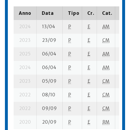
Anno
Data
Tipo
Cr.
Cat.
Pia
2024
13/04
P
E
AM
14 s
2023
23/09
P
E
CM
2 se
2025
06/04
P
E
AM
9 se
2024
06/04
P
E
AM
13 se
2023
05/09
P
E
CM
2 se
2022
08/10
P
E
CM
3 se
2022
09/09
P
E
CM
1 se
2020
20/09
P
E
RM
7 se