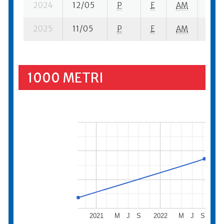
2024
12/05
P
E
AM
4 se
2025
11/05
P
E
AM
8 se
1000 METRI
2021
M
J
S
2022
M
J
S
2