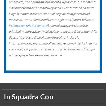
probabilità, non è stato ancora inserito. Il processo di inserimento
è di competenza dei Comitati Regionali sul cui territorio ha avuto
luogo la manifestazione: eventuali segnalazioni per errori od
omissioni, vanno dunque indirizzate agli stessi (potete utilizzare
l'elenco con relativi contatti
). Considerato però che solo le
principali manifestazioni nazionali sono oggetto di inserimenti "in
diretta" (sul posto di gara), mentre le altre, incluse le
internazionali in programma all'estero, vengono inserite in tempi
successivi, è opportuno attendere un ragionevole lasso di tempo
prima di procedere ad una segnalazione.
In Squadra Con