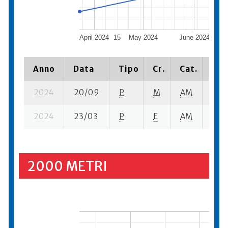
April 2024
15
May 2024
June 2024
17
Anno
Data
Tipo
Cr.
Cat.
Pia
2024
20/09
P
M
AM
4 se
2024
23/03
P
E
AM
12 s
2000 METRI