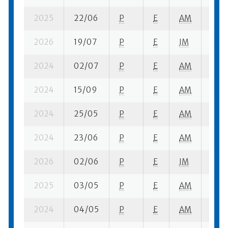
2025
22/06
P
E
AM
8 se
2026
19/07
P
E
JM
5 se
2024
02/07
P
E
AM
8 se-
2024
15/09
P
E
AM
3 se
2024
25/05
P
E
AM
3 se
2024
23/06
P
E
AM
6 se
2026
02/06
P
E
JM
8 se
2025
03/05
P
E
AM
9 se-
2024
04/05
P
E
AM
2 se