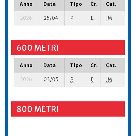
Anno
Data
Tipo
Cr.
Cat.
Piaz
2026
25/04
P
E
JM
8 se-
600 METRI
Anno
Data
Tipo
Cr.
Cat.
Piaz
2026
03/05
P
E
JM
11 se
800 METRI