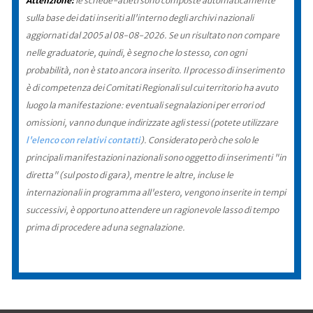
Attenzione:
le schede-atleti sono composte automaticamente
sulla base dei dati inseriti all'interno degli archivi nazionali
aggiornati dal 2005 al 08-08-2026. Se un risultato non compare
nelle graduatorie, quindi, è segno che lo stesso, con ogni
probabilità, non è stato ancora inserito. Il processo di inserimento
è di competenza dei Comitati Regionali sul cui territorio ha avuto
luogo la manifestazione: eventuali segnalazioni per errori od
omissioni, vanno dunque indirizzate agli stessi (potete utilizzare
l'elenco con relativi contatti
). Considerato però che solo le
principali manifestazioni nazionali sono oggetto di inserimenti "in
diretta" (sul posto di gara), mentre le altre, incluse le
internazionali in programma all'estero, vengono inserite in tempi
successivi, è opportuno attendere un ragionevole lasso di tempo
prima di procedere ad una segnalazione.