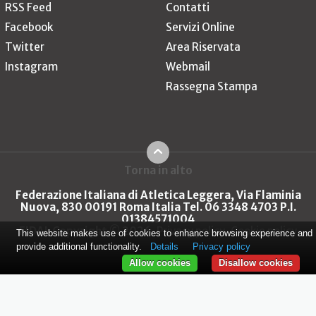
RSS Feed
Contatti
Facebook
Servizi Online
Twitter
Area Riservata
Instagram
Webmail
Rassegna Stampa
Torna in alto
Federazione Italiana di Atletica Leggera, Via Flaminia
Nuova, 830 00191 Roma Italia Tel. 06 3348 4703 P.I.
01384571004
FIDAL Copyright © 2026
Privacy policy
Cookie policy
This website makes use of cookies to enhance browsing experience and
provide additional functionality.
Details
Privacy policy
Allow cookies
Disallow cookies