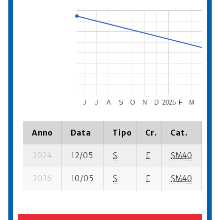
J
J
A
S
O
N
D
2025
F
M
A
M
Anno
Data
Tipo
Cr.
Cat.
Pi
2024
12/05
S
E
SM40
62
2026
10/05
S
E
SM40
18