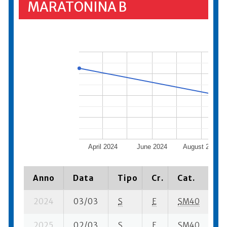
MARATONINA B
April 2024
June 2024
August 2024
Anno
Data
Tipo
Cr.
Cat.
P
2024
03/03
S
E
SM40
19
2025
02/03
S
E
SM40
25