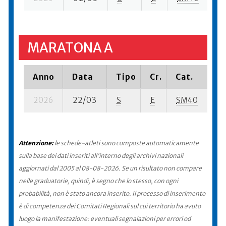
MARATONA A
Anno
Data
Tipo
Cr.
Cat.
Pi
2026
22/03
S
E
SM40
62
Attenzione:
le schede-atleti sono composte automaticamente
sulla base dei dati inseriti all'interno degli archivi nazionali
aggiornati dal 2005 al 08-08-2026. Se un risultato non compare
nelle graduatorie, quindi, è segno che lo stesso, con ogni
probabilità, non è stato ancora inserito. Il processo di inserimento
è di competenza dei Comitati Regionali sul cui territorio ha avuto
luogo la manifestazione: eventuali segnalazioni per errori od