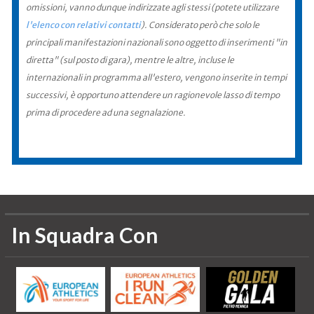
omissioni, vanno dunque indirizzate agli stessi (potete utilizzare
l'elenco con relativi contatti
). Considerato però che solo le
principali manifestazioni nazionali sono oggetto di inserimenti "in
diretta" (sul posto di gara), mentre le altre, incluse le
internazionali in programma all'estero, vengono inserite in tempi
successivi, è opportuno attendere un ragionevole lasso di tempo
prima di procedere ad una segnalazione.
In Squadra Con