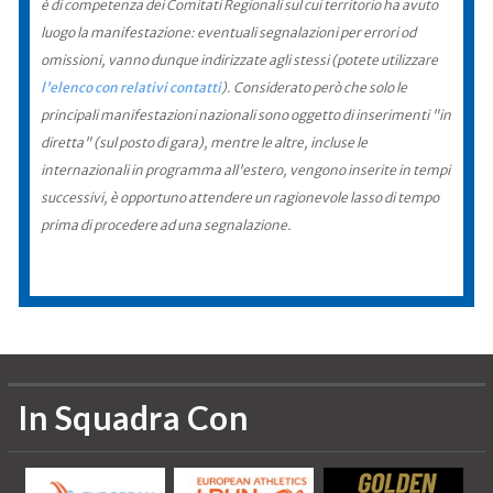
è di competenza dei Comitati Regionali sul cui territorio ha avuto
luogo la manifestazione: eventuali segnalazioni per errori od
omissioni, vanno dunque indirizzate agli stessi (potete utilizzare
l'elenco con relativi contatti
). Considerato però che solo le
principali manifestazioni nazionali sono oggetto di inserimenti "in
diretta" (sul posto di gara), mentre le altre, incluse le
internazionali in programma all'estero, vengono inserite in tempi
successivi, è opportuno attendere un ragionevole lasso di tempo
prima di procedere ad una segnalazione.
In Squadra Con