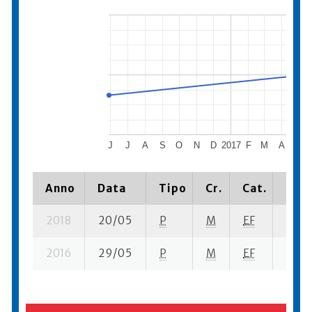
J
J
A
S
O
N
D
2017
F
M
A
M
Anno
Data
Tipo
Cr.
Cat.
Piaz
2018
20/05
P
M
EF
18 se
2016
29/05
P
M
EF
24 se