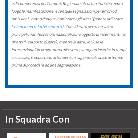
è di competenza dei Comitati Regionali sul cui territorio ha avuto
luogo la manifestazione: eventuali segnalazioni per errori od
omissioni, vanno dunque indirizzate agli stessi (potete utilizzare
l'elenco con relativi contatti
). Considerato però che solo le
principali manifestazioni nazionali sono oggetto di inserimenti "in
diretta" (sul posto di gara), mentre le altre, incluse le
internazionali in programma all'estero, vengono inserite in tempi
successivi, è opportuno attendere un ragionevole lasso di tempo
prima di procedere ad una segnalazione.
In Squadra Con