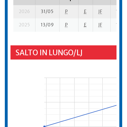
2026
31/05
P
E
JF
1 su- 
2025
13/09
P
E
JF
12 su-
SALTO IN LUNGO/LJ