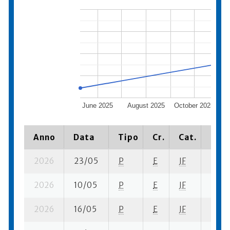
June 2025
August 2025
October 2025
Anno
Data
Tipo
Cr.
Cat.
Piaz
2026
23/05
P
E
JF
5 su-
2026
10/05
P
E
JF
5 se-
2026
16/05
P
E
JF
21 se