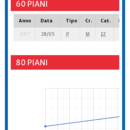
60 PIANI
Anno
Data
Tipo
Cr.
Cat.
Piaz
2017
28/05
P
M
EF
36 se
80 PIANI