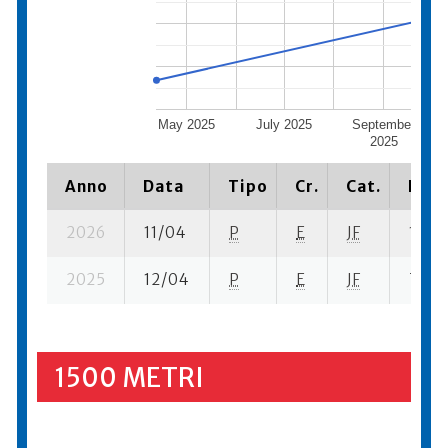
May 2025
July 2025
September
2025
Anno
Data
Tipo
Cr.
Cat.
Piaz
2026
11/04
P
E
JF
10 se
2025
12/04
P
E
JF
7 se-
1500 METRI