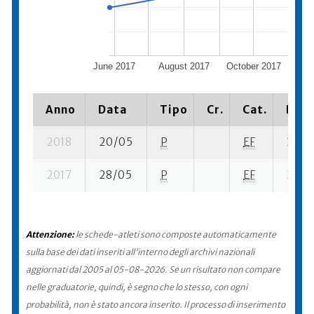
June 2017
August 2017
October 2017
De
Anno
Data
Tipo
Cr.
Cat.
Piaz
2018
20/05
P
EF
32 su
2017
28/05
P
EF
28 su
Attenzione:
le schede-atleti sono composte automaticamente
sulla base dei dati inseriti all'interno degli archivi nazionali
aggiornati dal 2005 al 05-08-2026. Se un risultato non compare
nelle graduatorie, quindi, è segno che lo stesso, con ogni
probabilità, non è stato ancora inserito. Il processo di inserimento