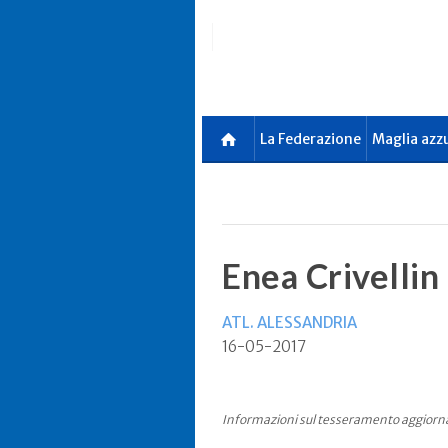
Skip
to
main
content
La Federazione
Maglia azz
Enea Crivellin
ATL. ALESSANDRIA
16-05-2017
Informazioni sul tesseramento aggiorn