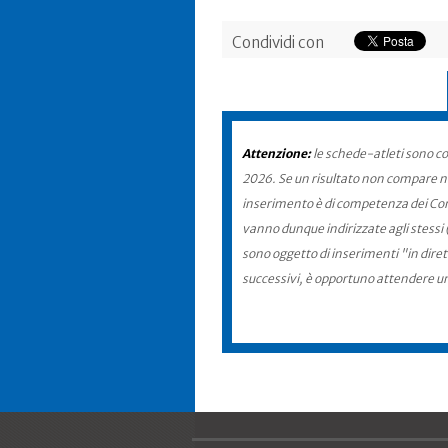
Condividi con
Attenzione:
le schede-atleti sono co
2026. Se un risultato non compare nel
inserimento è di competenza dei Comit
vanno dunque indirizzate agli stessi 
sono oggetto di inserimenti "in diret
successivi, è opportuno attendere u