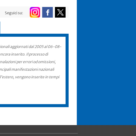
Seguici su:
zionali aggiornati dal 2005 al 06-08-
cora inserito. Il processo di
nalazioni per errori od omissioni,
incipali manifestazioni nazionali
ll'estero, vengono inserite in tempi