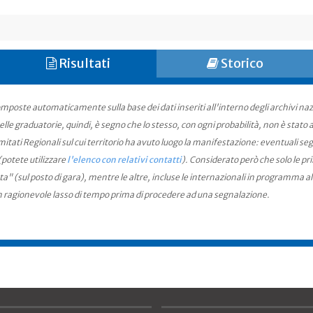
Risultati
Storico
mposte automaticamente sulla base dei dati inseriti all'interno degli archivi na
le graduatorie, quindi, è segno che lo stesso, con ogni probabilità, non è stato an
ati Regionali sul cui territorio ha avuto luogo la manifestazione: eventuali seg
(potete utilizzare
l'elenco con relativi contatti
). Considerato però che solo le pr
ta" (sul posto di gara), mentre le altre, incluse le internazionali in programma a
n ragionevole lasso di tempo prima di procedere ad una segnalazione.