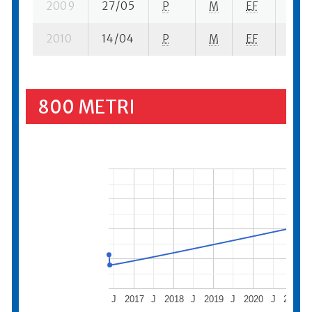
2009
27/05
P
M
EF
1 su-
2010
14/04
P
M
EF
4 su-
800 METRI
J
2017
J
2018
J
2019
J
2020
J
2021