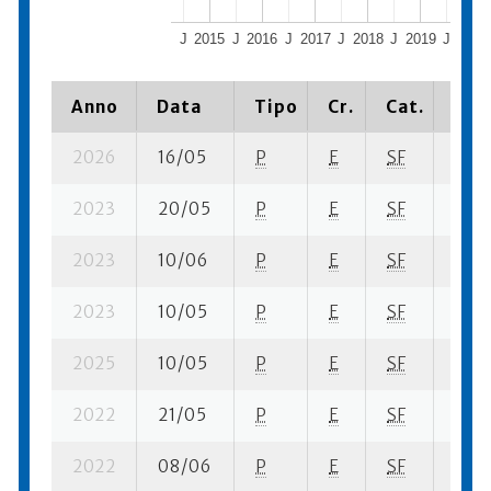
J
2015
J
2016
J
2017
J
2018
J
2019
J
2020
Anno
Data
Tipo
Cr.
Cat.
Piaz
2026
16/05
P
E
SF
1 se-
2023
20/05
P
E
SF
1 se-
2023
10/06
P
E
SF
3 se
2023
10/05
P
E
SF
1 se-
2025
10/05
P
E
SF
1 se-
2022
21/05
P
E
SF
1 se-
2022
08/06
P
E
SF
1 se-