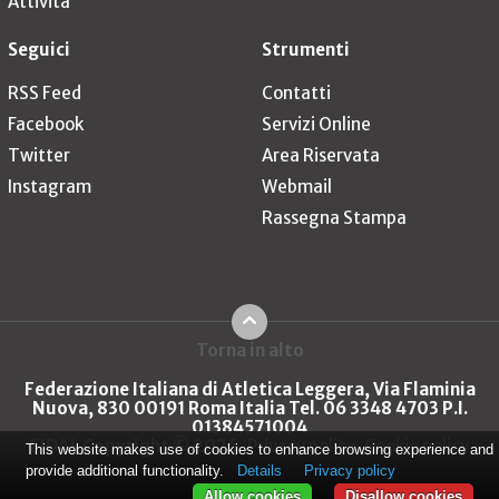
Attività
Seguici
Strumenti
RSS Feed
Contatti
Facebook
Servizi Online
Twitter
Area Riservata
Instagram
Webmail
Rassegna Stampa
Torna in alto
Federazione Italiana di Atletica Leggera, Via Flaminia
Nuova, 830 00191 Roma Italia Tel. 06 3348 4703 P.I.
01384571004
FIDAL Copyright © 2026
Privacy policy
Cookie policy
This website makes use of cookies to enhance browsing experience and
provide additional functionality.
Details
Privacy policy
Allow cookies
Disallow cookies