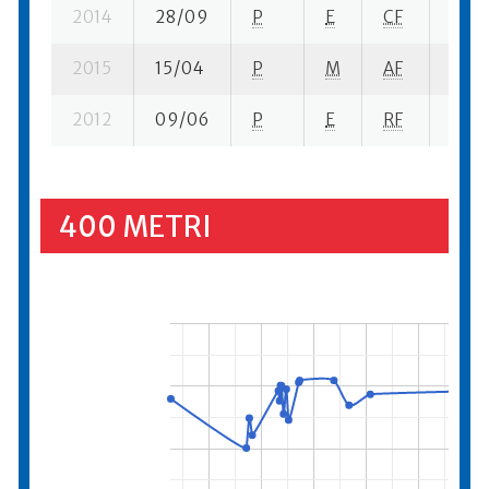
2014
28/09
P
E
CF
3 su-
2015
15/04
P
M
AF
1 se-
2012
09/06
P
E
RF
2 su-
400 METRI