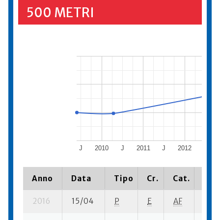
500 METRI
J
2010
J
2011
J
2012
J
Anno
Data
Tipo
Cr.
Cat.
Piaz
2016
15/04
P
E
AF
1 su-