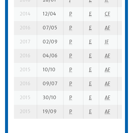
2014
12/04
P
E
CF
1 se-
2016
07/05
P
E
AF
2 se-
2017
02/09
P
E
JF
1 se-
2016
04/06
P
E
AF
2 su-
2015
10/10
P
E
AF
1 su-
2016
09/07
P
E
AF
1 su-
2015
30/10
P
E
AF
1 su-
2015
19/09
P
E
AF
4 se-