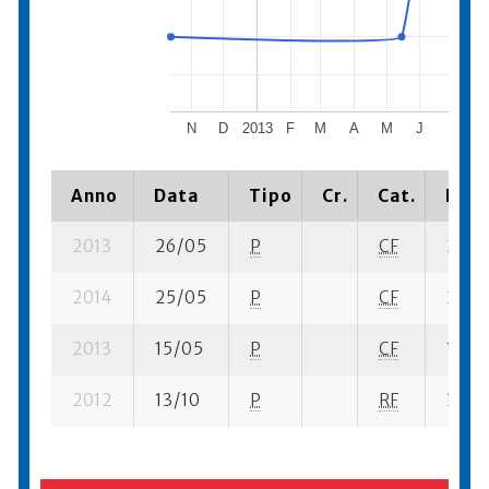
N
D
2013
F
M
A
M
J
J
Anno
Data
Tipo
Cr.
Cat.
Piaz
2013
26/05
P
CF
2 su- 
2014
25/05
P
CF
2 su- 
2013
15/05
P
CF
1 su- 
2012
13/10
P
RF
3 su- 