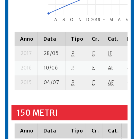
A
S
O
N
D
2016
F
M
A
M
J
Anno
Data
Tipo
Cr.
Cat.
Piaz
2017
28/05
P
E
JF
2 se-
2016
10/06
P
E
AF
4 su-
2015
04/07
P
E
AF
4 su-
150 METRI
Anno
Data
Tipo
Cr.
Cat.
Piaz