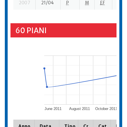
2007
21/04
P
M
EF
4 se
60 PIANI
June 2011
August 2011
October 2011
D
Anno
Data
Tipo
Cr.
Cat.
Piaz