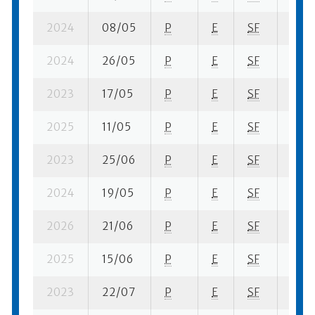
2024
08/05
P
E
SF
1 se-
2024
26/05
P
E
SF
1 se-
2023
17/05
P
E
SF
2 se-
2025
11/05
P
E
SF
1 se-
2023
25/06
P
E
SF
2 se
2024
19/05
P
E
SF
1 se-
2026
21/06
P
E
SF
1 su-
2025
15/06
P
E
SF
1 su-
2023
22/07
P
E
SF
3 se-