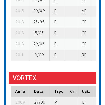
2015
20/09
P
AF
2 su-
2013
25/05
P
CF
5 su-
2013
15/05
P
CF
4 su-
2013
29/06
P
CF
3 se-
2011
13/09
P
RF
4 se-
VORTEX
Anno
Data
Tipo
Cr.
Cat.
Piaz
2009
27/05
P
EF
3 su-