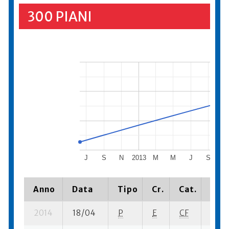
300 PIANI
J
S
N
2013
M
M
J
S
N
Anno
Data
Tipo
Cr.
Cat.
Piaz
2014
18/04
P
E
CF
2 se-