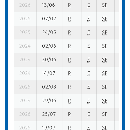
2026
13/06
P
E
SF
5 su-
2025
07/07
P
E
SF
7 su-
2025
24/05
P
E
SF
1 se-
2024
02/06
P
E
SF
2 se-
2024
30/06
P
E
SF
2 fi- 
2024
14/07
P
E
SF
1 se-
2025
02/08
P
E
SF
4 ba
2024
29/06
P
E
SF
1 ba-
2026
25/07
P
E
SF
1 ba-
2025
19/07
P
E
SF
7 se