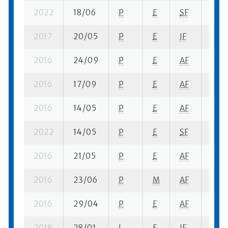
2022
18/06
P
E
SF
2 su-
2017
20/05
P
E
JF
2 se-
2016
24/09
P
E
AF
3 se-
2016
17/09
P
E
AF
1 su-
2016
14/05
P
E
AF
1 su-
2022
14/05
P
E
SF
1 se-
2016
21/05
P
E
AF
2 se-
2016
23/06
P
M
AF
1 su-
2016
29/04
P
E
AF
2 su-
2018
28/01
I
E
JF
5 se