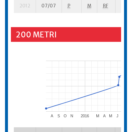
2012
07/07
P
M
RF
3 se-
200 METRI
A
S
O
N
2016
M
A
M
J
J
A