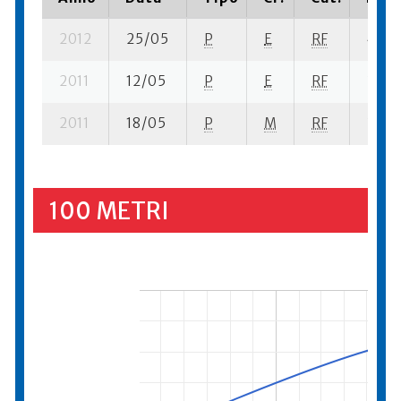
2012
25/05
P
E
RF
4 se-
2011
12/05
P
E
RF
3 se-
2011
18/05
P
M
RF
3 se-
100 METRI