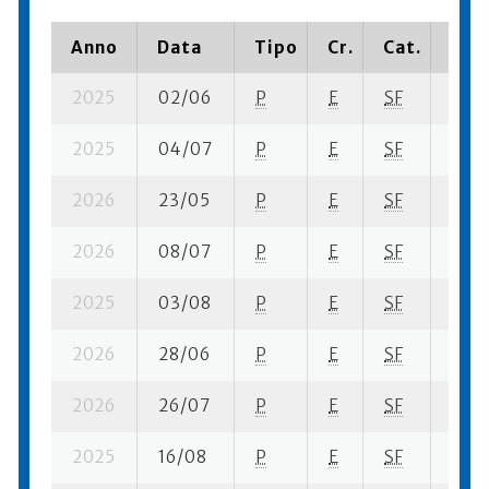
Anno
Data
Tipo
Cr.
Cat.
Piaz
2025
02/06
P
E
SF
5 su-
2025
04/07
P
E
SF
7 su-
2026
23/05
P
E
SF
7 se-
2026
08/07
P
E
SF
4 se
2025
03/08
P
E
SF
3 fi- 
2026
28/06
P
E
SF
4 su-
2026
26/07
P
E
SF
3 fi- 
2025
16/08
P
E
SF
7 su-