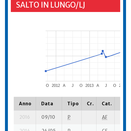
SALTO IN LUNGO/LJ
O
2012
A
J
O
2013
A
J
O
2014
Anno
Data
Tipo
Cr.
Cat.
Piaz
2016
09/10
P
AF
1 su- 
2014
24/05
P
CF
3 su-