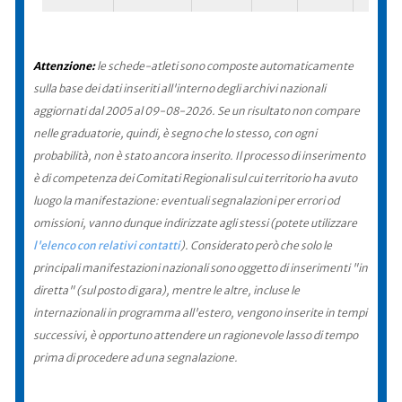
Attenzione:
le schede-atleti sono composte automaticamente
sulla base dei dati inseriti all'interno degli archivi nazionali
aggiornati dal 2005 al 09-08-2026. Se un risultato non compare
nelle graduatorie, quindi, è segno che lo stesso, con ogni
probabilità, non è stato ancora inserito. Il processo di inserimento
è di competenza dei Comitati Regionali sul cui territorio ha avuto
luogo la manifestazione: eventuali segnalazioni per errori od
omissioni, vanno dunque indirizzate agli stessi (potete utilizzare
l'elenco con relativi contatti
). Considerato però che solo le
principali manifestazioni nazionali sono oggetto di inserimenti "in
diretta" (sul posto di gara), mentre le altre, incluse le
internazionali in programma all'estero, vengono inserite in tempi
successivi, è opportuno attendere un ragionevole lasso di tempo
prima di procedere ad una segnalazione.