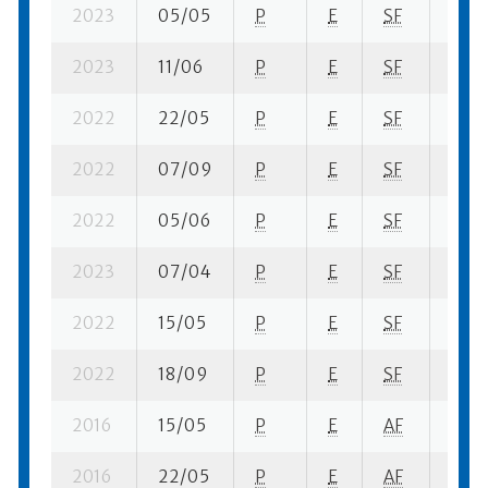
2023
05/05
P
E
SF
1 se-
2023
11/06
P
E
SF
1 su-
2022
22/05
P
E
SF
4 se
2022
07/09
P
E
SF
1 su-
2022
05/06
P
E
SF
9 su-
2023
07/04
P
E
SF
1 se-
2022
15/05
P
E
SF
1 se-
2022
18/09
P
E
SF
1 su-
2016
15/05
P
E
AF
2 su-
2016
22/05
P
E
AF
2 su-