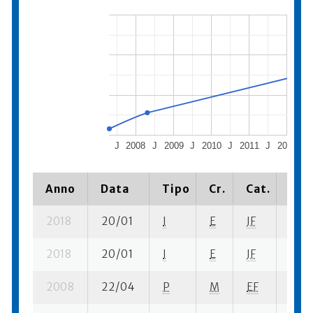
J
2008
J
2009
J
2010
J
2011
J
2012
J
Anno
Data
Tipo
Cr.
Cat.
Piaz
2018
20/01
I
E
JF
2 ba
2018
20/01
I
E
JF
1 fi- 
2008
22/04
P
M
EF
5 se