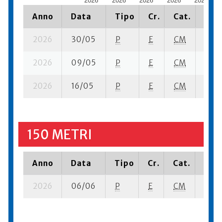
2026
2026
2026
2026
2026
Anno
Data
Tipo
Cr.
Cat.
Piaz
2026
30/05
P
E
CM
1 se-
2026
09/05
P
E
CM
1 se-
2026
16/05
P
E
CM
4 se-
150 METRI
Anno
Data
Tipo
Cr.
Cat.
Piaz
2026
06/06
P
E
CM
2 se-