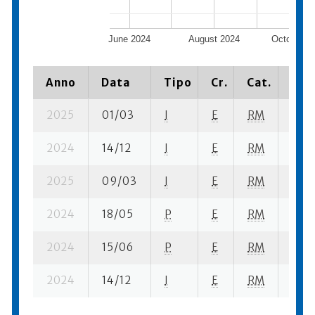
June 2024
August 2024
October 2
Anno
Data
Tipo
Cr.
Cat.
Piaz
2025
01/03
I
E
RM
2 se-
2024
14/12
I
E
RM
1 ba
2025
09/03
I
E
RM
2 se-
2024
18/05
P
E
RM
2 se
2024
15/06
P
E
RM
5 se-
2024
14/12
I
E
RM
8 fi- 