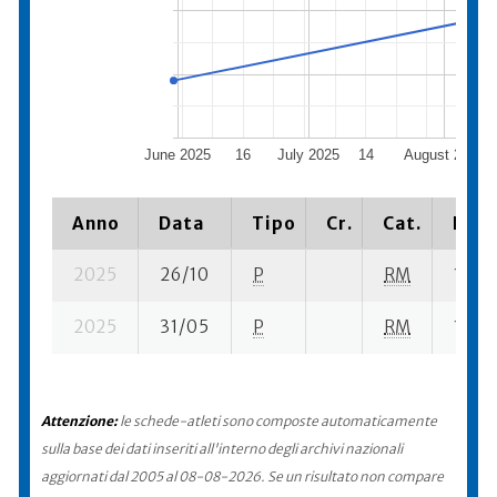
June 2025
16
July 2025
14
August 2025
Anno
Data
Tipo
Cr.
Cat.
Piaz
2025
26/10
P
RM
1 su- 
2025
31/05
P
RM
1 su- 
Attenzione:
le schede-atleti sono composte automaticamente
sulla base dei dati inseriti all'interno degli archivi nazionali
aggiornati dal 2005 al 08-08-2026. Se un risultato non compare