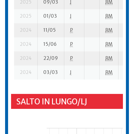
2025
09/03
I
RM
2 su-
2025
01/03
I
RM
1 su-
2024
11/05
P
RM
1 su-
2024
15/06
P
RM
8 su-
2024
22/09
P
RM
8 su-
2024
03/03
I
RM
5 su-
SALTO IN LUNGO/LJ