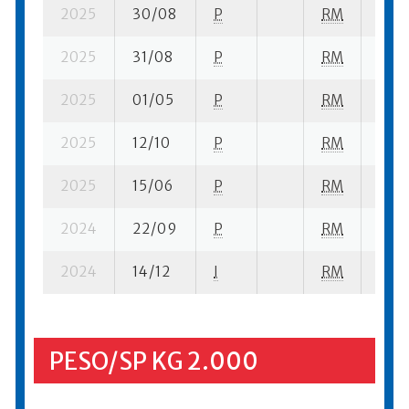
2025
30/08
P
RM
1 su-
2025
31/08
P
RM
1 su-
2025
01/05
P
RM
1 se-
2025
12/10
P
RM
1 se-
2025
15/06
P
RM
1 su-
2024
22/09
P
RM
2 se
2024
14/12
I
RM
6 su-
PESO/SP KG 2.000