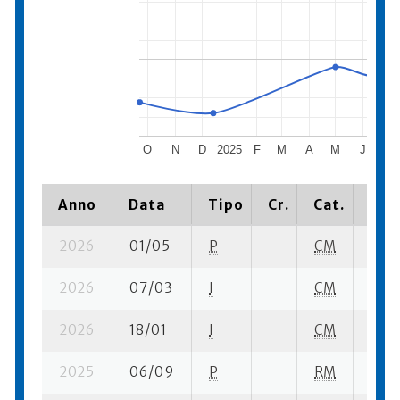
O
N
D
2025
F
M
A
M
J
J
Anno
Data
Tipo
Cr.
Cat.
Piaz
2026
01/05
P
CM
4 se-
2026
07/03
I
CM
4 se-
2026
18/01
I
CM
3 su-
2025
06/09
P
RM
1 su-