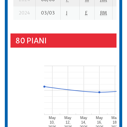
2024
03/03
I
E
RM
2 ba
80 PIANI
May
May
May
May
May
10,
12,
14,
16,
18,