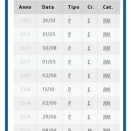
Anno
Data
Tipo
Cr.
Cat.
Pia
2025
26/10
P
E
RM
1 se-
2025
31/05
P
E
RM
1 se-
2025
30/08
P
E
RM
1 se-
2025
01/05
P
E
RM
1 se
2025
02/06
P
E
RM
2 se
2024
13/10
P
E
RM
3 se
2024
02/06
P
E
RM
5 se
2024
29/06
P
E
RM
3 se
2024
08/06
P
M
RM
4 se