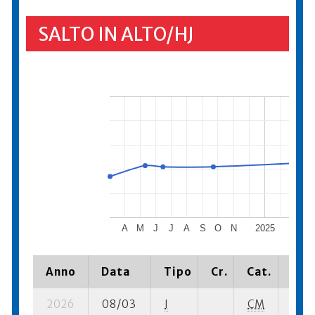
SALTO IN ALTO/HJ
A
M
J
J
A
S
O
N
2025
M
A
Anno
Data
Tipo
Cr.
Cat.
Piaz
2026
08/03
I
CM
3 su-