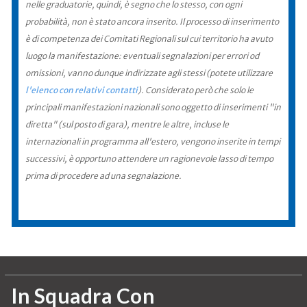
nelle graduatorie, quindi, è segno che lo stesso, con ogni
probabilità, non è stato ancora inserito. Il processo di inserimento
è di competenza dei Comitati Regionali sul cui territorio ha avuto
luogo la manifestazione: eventuali segnalazioni per errori od
omissioni, vanno dunque indirizzate agli stessi (potete utilizzare
l'elenco con relativi contatti
). Considerato però che solo le
principali manifestazioni nazionali sono oggetto di inserimenti "in
diretta" (sul posto di gara), mentre le altre, incluse le
internazionali in programma all'estero, vengono inserite in tempi
successivi, è opportuno attendere un ragionevole lasso di tempo
prima di procedere ad una segnalazione.
In Squadra Con