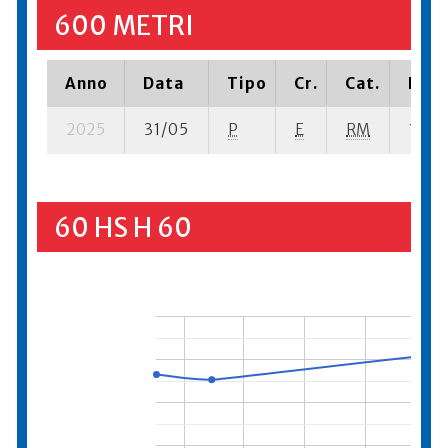
600 METRI
Anno
Data
Tipo
Cr.
Cat.
Piaz
2025
31/05
P
E
RM
1 su- 
60 HS H 60