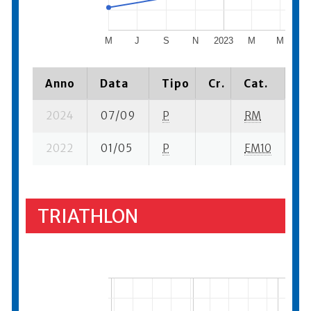
M
J
S
N
2023
M
M
Anno
Data
Tipo
Cr.
Cat.
Pi
2024
07/09
P
RM
18
2022
01/05
P
EM10
21
TRIATHLON