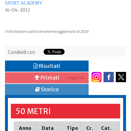
SPORT ACADEMY
16-04-2012
Informazioni sul tesseramento aggiornate al 2026
Condividi con
Risultati
Primati
Seguici su:
Storico
50 METRI
Anno
Data
Tipo
Cr.
Cat.
Pi