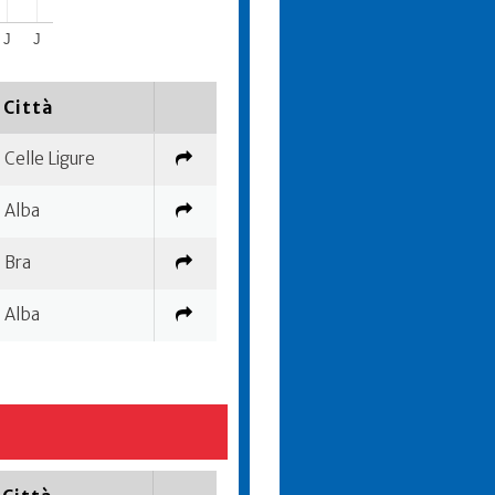
J
J
Città
Celle Ligure
Alba
Bra
Alba