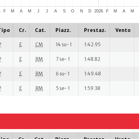
5
F
M
A
M
J
J
A
S
O
N
D
2026
F
M
A
M
Tipo
Cr.
Cat.
Piazz.
Prestaz.
Vento
P
E
CM
14 su- 1
1:42.95
P
E
RM
7 se- 1
1:48.82
P
E
RM
6 su- 1
1:49.48
P
E
RM
5 se- 1
1:59.38