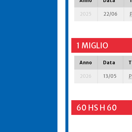
Anno
Data
2025
22/06
1 MIGLIO
Anno
Data
T
2026
13/05
P
60 HS H 60