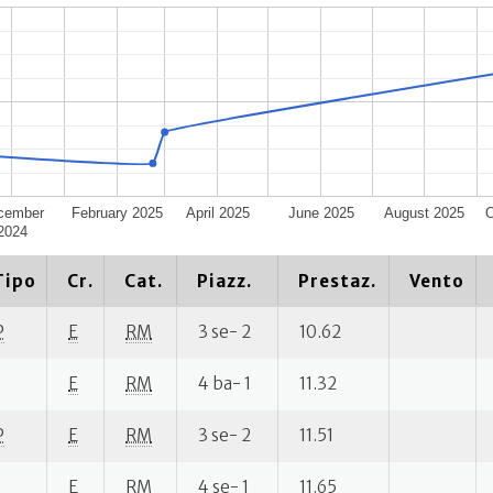
cember
February 2025
April 2025
June 2025
August 2025
O
2024
Tipo
Cr.
Cat.
Piazz.
Prestaz.
Vento
P
E
RM
3 se- 2
10.62
E
RM
4 ba- 1
11.32
P
E
RM
3 se- 2
11.51
E
RM
4 se- 1
11.65