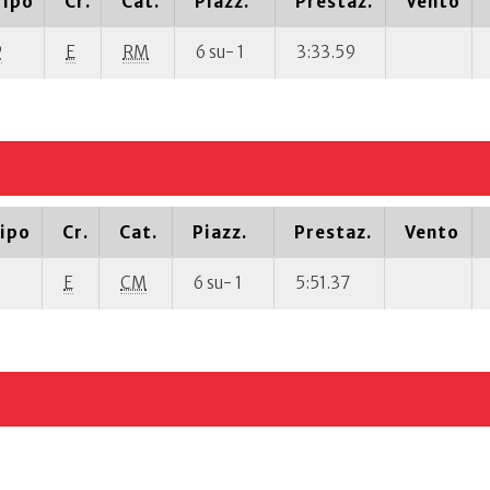
Tipo
Cr.
Cat.
Piazz.
Prestaz.
Vento
P
E
RM
6 su- 1
3:33.59
ipo
Cr.
Cat.
Piazz.
Prestaz.
Vento
E
CM
6 su- 1
5:51.37