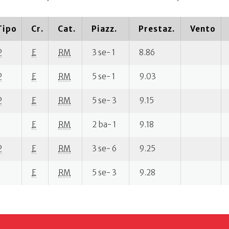
Tipo
Cr.
Cat.
Piazz.
Prestaz.
Vento
P
E
RM
3 se- 1
8.86
P
E
RM
5 se- 1
9.03
P
E
RM
5 se- 3
9.15
E
RM
2 ba- 1
9.18
P
E
RM
3 se- 6
9.25
E
RM
5 se- 3
9.28