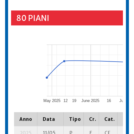
80 PIANI
May 2025
12
19
June 2025
16
July 20
Anno
Data
Tipo
Cr.
Cat.
Piaz
2025
11/05
P
E
CF
3 se-