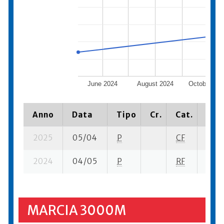
June 2024
August 2024
October 20
Anno
Data
Tipo
Cr.
Cat.
Piaz
2025
05/04
P
CF
18 se
2024
04/05
P
RF
9 se
MARCIA 3000M