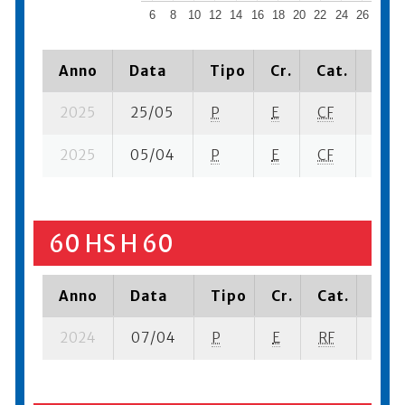
6
8
10
12
14
16
18
20
22
24
26
Ma
Anno
Data
Tipo
Cr.
Cat.
Piaz
2025
25/05
P
E
CF
3 se-
2025
05/04
P
E
CF
3 se-
60 HS H 60
Anno
Data
Tipo
Cr.
Cat.
Piaz
2024
07/04
P
E
RF
3 se