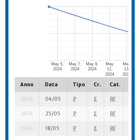
May 5,
May 7,
May 9,
May
May
2024
2024
2024
11,
13,
2024
2024
Anno
Data
Tipo
Cr.
Cat.
Piaz
2024
04/05
P
E
RF
6 se-
2024
25/05
P
E
RF
3 se-
2024
18/05
P
E
RF
4 se-