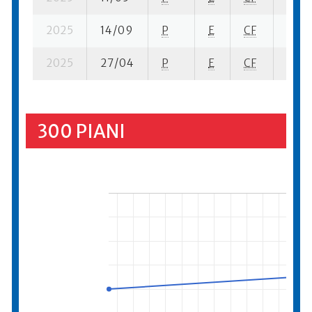
2025
14/09
P
E
CF
1 se- 
2025
27/04
P
E
CF
3 se-
300 PIANI