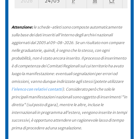
2026
24/05
P
M
CF
4 su-
Attenzione:
le schede-atleti sono composte automaticamente
sulla base dei dati inseriti all'interno degli archivi nazionali
aggiornati dal 2005 al 09-08-2026. Se un risultato non compare
nelle graduatorie, quindi, è segno che lo stesso, con ogni
probabilità, non è stato ancora inserito. Il processo di inserimento
è di competenza dei Comitati Regionali sul cui territorio ha avuto
luogo la manifestazione: eventuali segnalazioni per errori od
omissioni, vanno dunque indirizzate agli stessi (potete utilizzare
l'elenco con relativi contatti
). Considerato però che solo le
principali manifestazioni nazionali sono oggetto di inserimenti "in
diretta" (sul posto di gara), mentre le altre, incluse le
internazionali in programma all'estero, vengono inserite in tempi
successivi, è opportuno attendere un ragionevole lasso di tempo
prima di procedere ad una segnalazione.