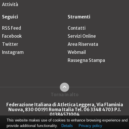
Attività
Seguici
Strumenti
RSS Feed
Contatti
Facebook
Servizi Online
Twitter
Area Riservata
Instagram
Webmail
Rassegna Stampa
Torna in alto
Federazione Italiana di Atletica Leggera, Via Flaminia
Nuova, 830 00191 Roma Italia Tel. 06 3348 4703 P.I.
01384571004
FIDAL Copyright © 2026
Privacy policy
Cookie policy
This website makes use of cookies to enhance browsing experience and
provide additional functionality.
Details
Privacy policy