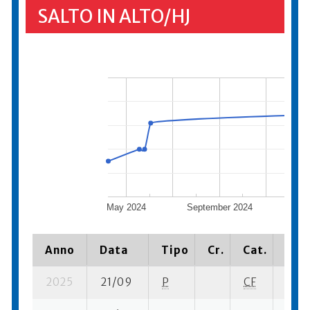
SALTO IN ALTO/HJ
May 2024
September 2024
Janua
Anno
Data
Tipo
Cr.
Cat.
Piaz
2025
21/09
P
CF
19 su