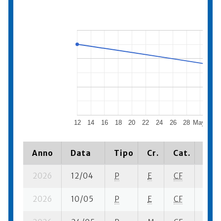
12
14
16
18
20
22
24
26
28
May 202
Anno
Data
Tipo
Cr.
Cat.
Piaz
2026
12/04
P
E
CF
5 su-
2026
10/05
P
E
CF
3 su-