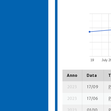
19
July 2
Anno
Data
T
2023
17/09
P
2023
17/06
P
2023
01/10
P