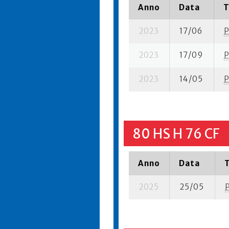
Anno
Data
T
2023
17/06
P
2023
17/09
P
2023
14/05
P
80 HS H 76 CF
Anno
Data
2025
25/05