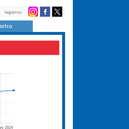
Seguici su:
orico
ary 2024