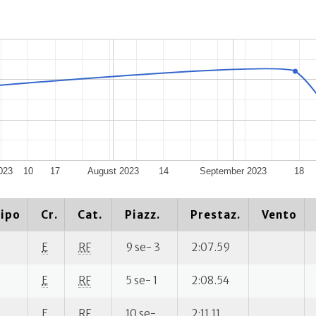
023
10
17
August 2023
14
September 2023
18
ipo
Cr.
Cat.
Piazz.
Prestaz.
Vento
E
RF
9 se- 3
2:07.59
E
RF
5 se- 1
2:08.54
E
RF
10 se-
2:11.11