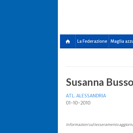
Skip
to
main
content
La Federazione
Maglia azz
Susanna Busso
ATL. ALESSANDRIA
01-10-2010
Informazioni sul tesseramento aggiorn