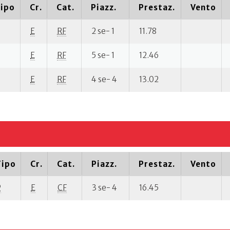
ipo
Cr.
Cat.
Piazz.
Prestaz.
Vento
E
RF
2 se- 1
11.78
E
RF
5 se- 1
12.46
E
RF
4 se- 4
13.02
Tipo
Cr.
Cat.
Piazz.
Prestaz.
Vento
P
E
CF
3 se- 4
16.45