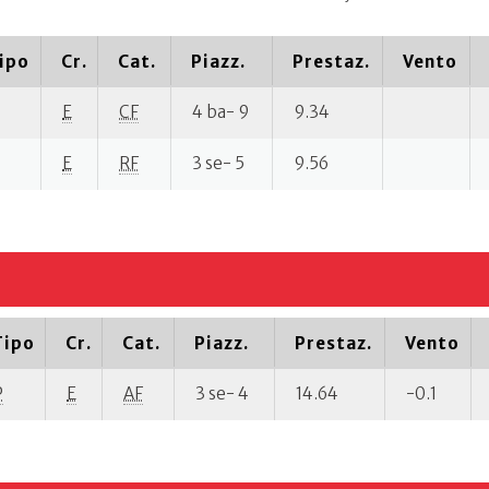
ipo
Cr.
Cat.
Piazz.
Prestaz.
Vento
E
CF
4 ba- 9
9.34
E
RF
3 se- 5
9.56
Tipo
Cr.
Cat.
Piazz.
Prestaz.
Vento
P
E
AF
3 se- 4
14.64
-0.1