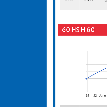
60 HS H 60
15
22
June 