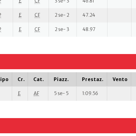
P
E
CF
3 se- 3
46.81
P
E
CF
2 se- 2
47.24
P
E
CF
2 se- 3
48.97
ipo
Cr.
Cat.
Piazz.
Prestaz.
Vento
E
AF
5 se- 5
1:09.56