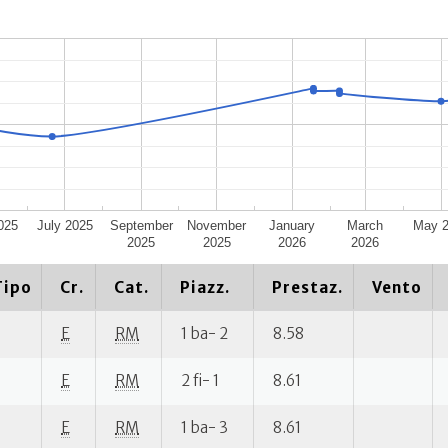
025
July 2025
September
November
January
March
May 
2025
2025
2026
2026
Tipo
Cr.
Cat.
Piazz.
Prestaz.
Vento
E
RM
1 ba- 2
8.58
E
RM
2 fi- 1
8.61
E
RM
1 ba- 3
8.61