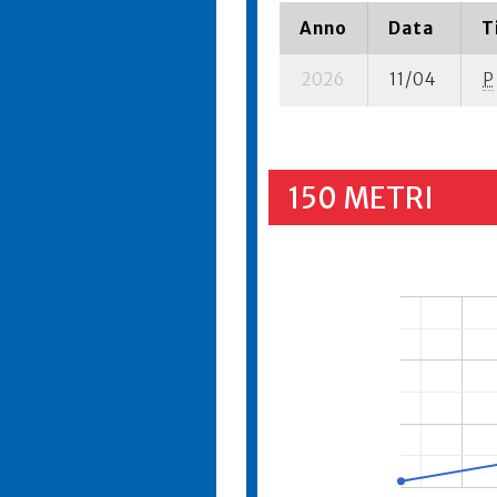
Anno
Data
T
2026
11/04
P
150 METRI