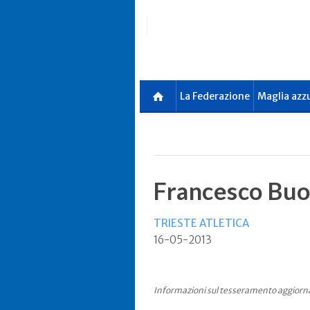
Skip
to
main
content
La Federazione
Maglia azz
Francesco Bu
TRIESTE ATLETICA
16-05-2013
Informazioni sul tesseramento aggiorn