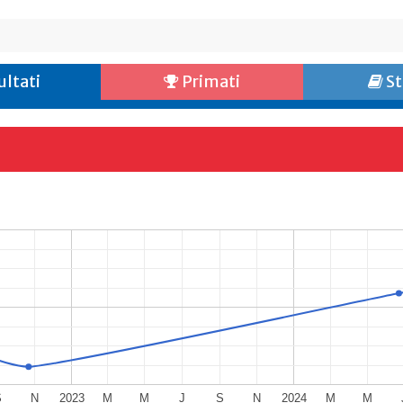
ultati
Primati
St
S
N
2023
M
M
J
S
N
2024
M
M