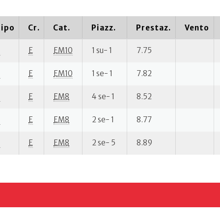
ipo
Cr.
Cat.
Piazz.
Prestaz.
Vento
P
E
EM10
1 su- 1
7.75
P
E
EM10
1 se- 1
7.82
P
E
EM8
4 se- 1
8.52
P
E
EM8
2 se- 1
8.77
P
E
EM8
2 se- 5
8.89