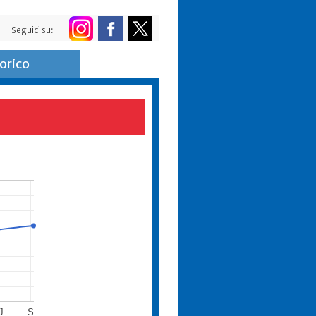
Seguici su:
orico
J
S