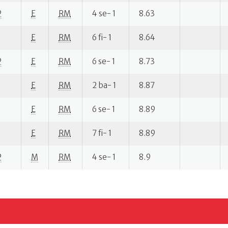
P
E
RM
4 se- 1
8.63
E
RM
6 fi- 1
8.64
P
E
RM
6 se- 1
8.73
E
RM
2 ba- 1
8.87
E
RM
6 se- 1
8.89
E
RM
7 fi- 1
8.89
P
M
RM
4 se- 1
8.9