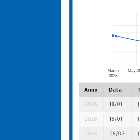
March
May 2
2025
Anno
Data
2026
18/01
I
2026
18/01
I
2026
08/02
I