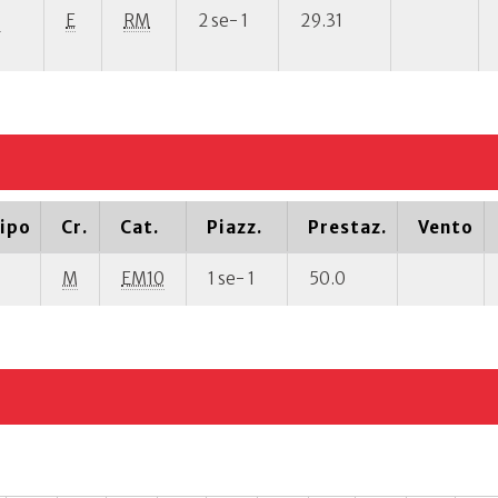
P
E
RM
2 se- 1
29.31
ipo
Cr.
Cat.
Piazz.
Prestaz.
Vento
M
EM10
1 se- 1
50.0