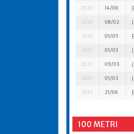
2026
14/06
2026
08/02
I
2026
01/05
2025
01/03
I
2025
09/03
I
2025
01/03
I
2025
21/06
100 METRI