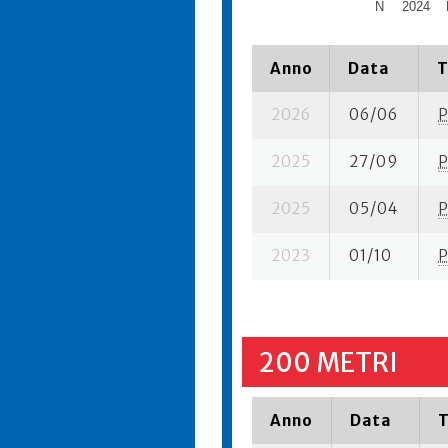
N
2024
Anno
Data
T
2026
06/06
P
2025
27/09
P
2025
05/04
P
2023
01/10
P
200 METRI
Anno
Data
T