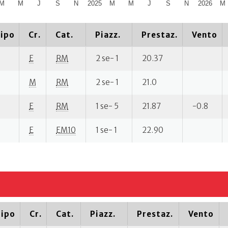
M
M
J
S
N
2025
M
M
J
S
N
2026
M
ipo
Cr.
Cat.
Piazz.
Prestaz.
Vento
E
RM
2 se- 1
20.37
M
RM
2 se- 1
21.0
E
RM
1 se- 5
21.87
-0.8
E
EM10
1 se- 1
22.90
ipo
Cr.
Cat.
Piazz.
Prestaz.
Vento