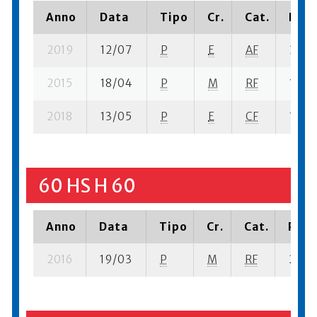
Anno
Data
Tipo
Cr.
Cat.
Piaz
2019
12/07
P
E
AF
35 s
2015
18/04
P
M
RF
10 su-
2018
13/05
P
E
CF
10 su-
60 HS H 60
Anno
Data
Tipo
Cr.
Cat.
Piaz
2016
19/03
P
M
RF
2 se-