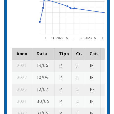
J
O
2022
A
J
O
2023
A
J
O
Anno
Data
Tipo
Cr.
Cat.
Piaz
2021
13/06
P
E
JF
12 su
2022
10/04
P
E
JF
12 se
2025
12/07
P
E
PF
8 su-
2021
30/05
P
E
JF
5 su-
2022
21/05
P
E
JF
3 su-