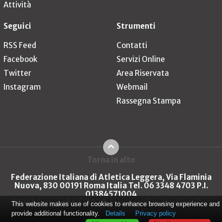
Attività
Seguici
Strumenti
RSS Feed
Contatti
Facebook
Servizi Online
Twitter
Area Riservata
Instagram
Webmail
Rassegna Stampa
Torna in alto
Federazione Italiana di Atletica Leggera, Via Flaminia
Nuova, 830 00191 Roma Italia Tel. 06 3348 4703 P.I.
01384571004
FIDAL Copyright © 2026
Privacy policy
Cookie policy
This website makes use of cookies to enhance browsing experience and
provide additional functionality.
Details
Privacy policy