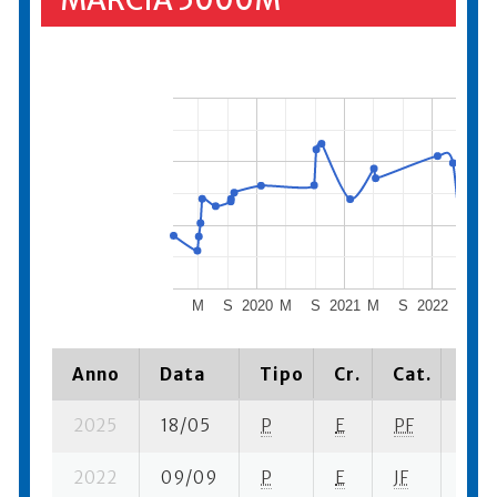
MARCIA 5000M
M
S
2020
M
S
2021
M
S
2022
M
S
Anno
Data
Tipo
Cr.
Cat.
Pia
2025
18/05
P
E
PF
2 su
2022
09/09
P
E
JF
11 su