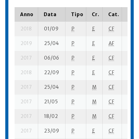
Anno
Data
Tipo
Cr.
Cat.
Piaz
2018
01/09
P
E
CF
3 su-
2019
25/04
P
E
AF
5 su-
2017
06/06
P
E
CF
3 su-
2018
22/09
P
E
CF
7 su-
2017
25/04
P
M
CF
1 su- 
2017
21/05
P
M
CF
6 su-
2017
18/02
P
M
CF
9 su-
2017
23/09
P
E
CF
5 su-