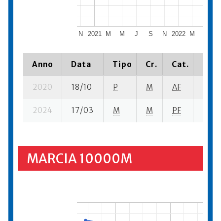
N
2021
M
M
J
S
N
2022
M
M
Anno
Data
Tipo
Cr.
Cat.
Piaz
2020
18/10
P
M
AF
23 su
2024
17/03
M
M
PF
6 su-
MARCIA 10000M