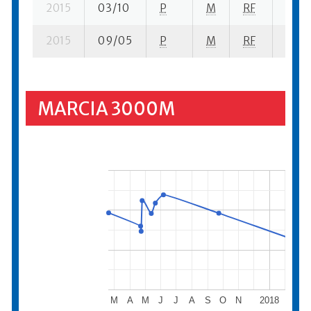
2015
03/10
P
M
RF
1 su- 
2015
09/05
P
M
RF
3 su-
MARCIA 3000M
M
A
M
J
J
A
S
O
N
2018
M