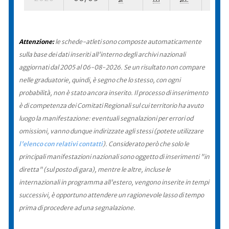
Attenzione:
le schede-atleti sono composte automaticamente
sulla base dei dati inseriti all'interno degli archivi nazionali
aggiornati dal 2005 al 06-08-2026. Se un risultato non compare
nelle graduatorie, quindi, è segno che lo stesso, con ogni
probabilità, non è stato ancora inserito. Il processo di inserimento
è di competenza dei Comitati Regionali sul cui territorio ha avuto
luogo la manifestazione: eventuali segnalazioni per errori od
omissioni, vanno dunque indirizzate agli stessi (potete utilizzare
l'elenco con relativi contatti
). Considerato però che solo le
principali manifestazioni nazionali sono oggetto di inserimenti "in
diretta" (sul posto di gara), mentre le altre, incluse le
internazionali in programma all'estero, vengono inserite in tempi
successivi, è opportuno attendere un ragionevole lasso di tempo
prima di procedere ad una segnalazione.