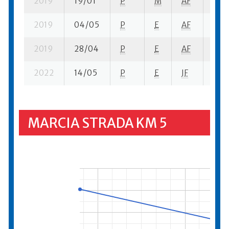
2019
19/01
P
M
AF
17 s
2019
04/05
P
E
AF
6 su
2019
28/04
P
E
AF
13 s
2022
14/05
P
E
JF
6 su
MARCIA STRADA KM 5