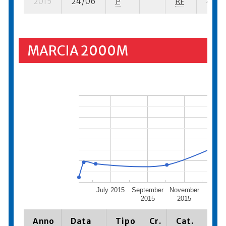
2015
24/06
P
RF
4 su- 
MARCIA 2000M
July 2015
September
November
Janua
2015
2015
201
Anno
Data
Tipo
Cr.
Cat.
Piaz