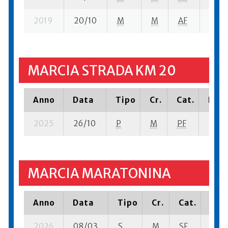
2019
20/10
M
M
AF
30 su
MARCIA STRADA KM 20
Anno
Data
Tipo
Cr.
Cat.
Piaz
2025
26/10
P
M
PF
21 su-
MARCIA MARATONINA
Anno
Data
Tipo
Cr.
Cat.
Piaz
2026
08/03
S
M
SF
21 su