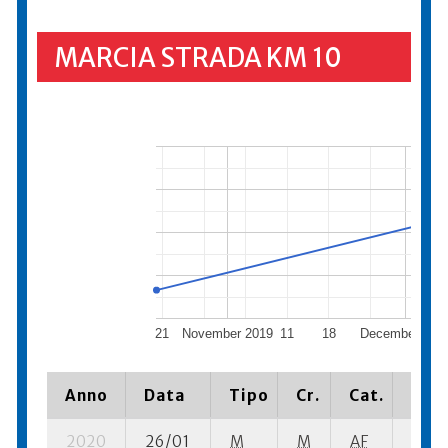
MARCIA STRADA KM 10
21
November 2019
11
18
December 201
Anno
Data
Tipo
Cr.
Cat.
Piaz
2020
26/01
M
M
AF
19 su