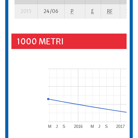
2015
24/06
P
E
RF
3 su- 
1000 METRI
M
J
S
2016
M
J
S
2017
M