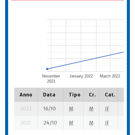
November
January 2022
March 2022
M
2021
Anno
Data
Tipo
Cr.
Cat.
Piaz
2022
16/10
M
M
JF
11 su-
2021
24/10
M
M
JF
9 su-