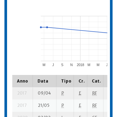
M
J
S
N
2018
M
M
J
Anno
Data
Tipo
Cr.
Cat.
Piaz
2017
09/04
P
E
RF
2 se
2017
21/05
P
E
RF
6 se