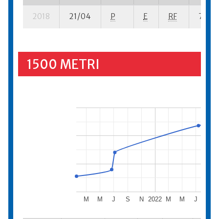
2018
21/04
P
E
RF
7 su- 
1500 METRI
M
M
J
S
N
2022
M
M
J
S