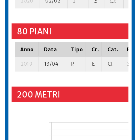
2020
02/02
I
E
CF
5 se-
80 PIANI
Anno
Data
Tipo
Cr.
Cat.
Piazz
2019
13/04
P
E
CF
3 su- 
200 METRI