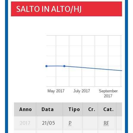
SALTO IN ALTO/HJ
May 2017
July 2017
September
Nov
2017
2
Anno
Data
Tipo
Cr.
Cat.
Piaz
2017
21/05
P
RF
12 su