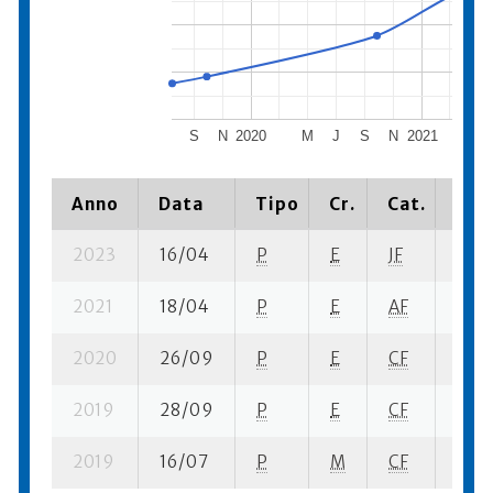
S
N
2020
M
J
S
N
2021
M
Anno
Data
Tipo
Cr.
Cat.
Piaz
2023
16/04
P
E
JF
4 su-
2021
18/04
P
E
AF
10 se
2020
26/09
P
E
CF
5 su-
2019
28/09
P
E
CF
12 su
2019
16/07
P
M
CF
5 se