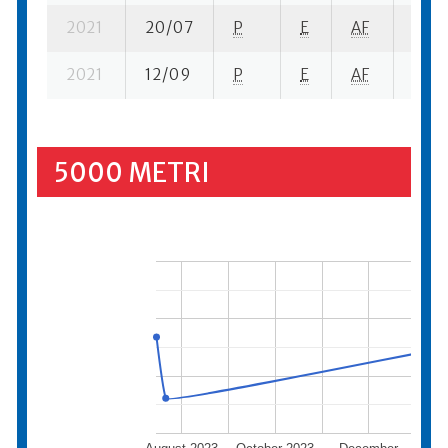
2021
20/07
P
E
AF
15 se
2021
12/09
P
E
AF
4 su-
5000 METRI