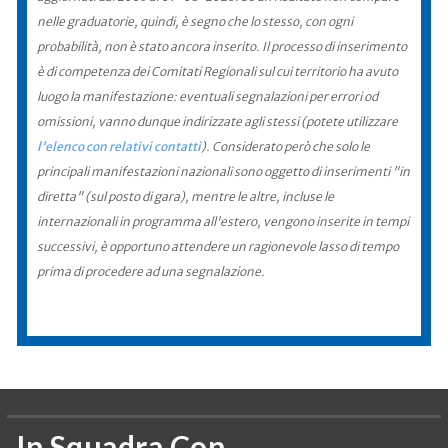
nelle graduatorie, quindi, è segno che lo stesso, con ogni
probabilità, non è stato ancora inserito. Il processo di inserimento
è di competenza dei Comitati Regionali sul cui territorio ha avuto
luogo la manifestazione: eventuali segnalazioni per errori od
omissioni, vanno dunque indirizzate agli stessi (potete utilizzare
l'elenco con relativi contatti
). Considerato però che solo le
principali manifestazioni nazionali sono oggetto di inserimenti "in
diretta" (sul posto di gara), mentre le altre, incluse le
internazionali in programma all'estero, vengono inserite in tempi
successivi, è opportuno attendere un ragionevole lasso di tempo
prima di procedere ad una segnalazione.
In Squadra Con