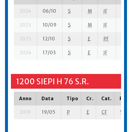
2024
06/10
S
M
JF
10 su
2023
10/09
S
M
JF
78 su
2025
12/10
S
E
PF
124 s
2024
17/03
S
E
JF
107 s
1200 SIEPI H 76 S.R.
Anno
Data
Tipo
Cr.
Cat.
Piazz
2019
19/05
P
E
CF
5 su- 