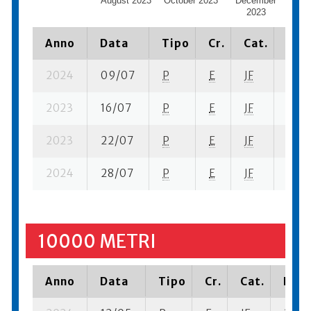
August 2023
October 2023
December
Feb
2023
Anno
Data
Tipo
Cr.
Cat.
Piaz
2024
09/07
P
E
JF
9 su-
2023
16/07
P
E
JF
2 su-
2023
22/07
P
E
JF
9 su-
2024
28/07
P
E
JF
13 su
10000 METRI
Anno
Data
Tipo
Cr.
Cat.
Piaz