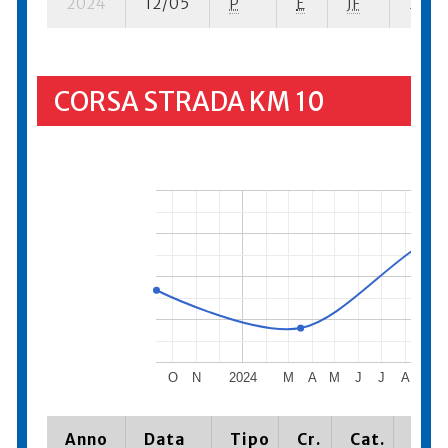
2024
12/05
P
E
JF
3 su- 
CORSA STRADA KM 10
O
N
2024
M
A
M
J
J
A
S
Anno
Data
Tipo
Cr.
Cat.
Piaz