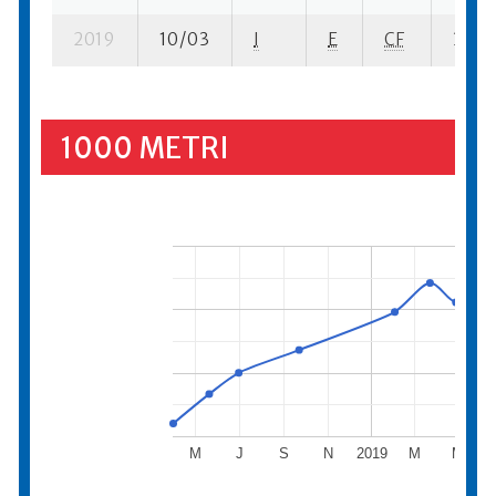
2019
10/03
I
E
CF
3 se-
1000 METRI
M
J
S
N
2019
M
M