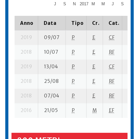
J
S
N
2017
M
M
J
S
N
Anno
Data
Tipo
Cr.
Cat.
Piaz
2019
09/07
P
E
CF
7 se-
2018
10/07
P
E
RF
4 se-
2019
13/04
P
E
CF
2 su-
2018
25/08
P
E
RF
6 se-
2018
07/04
P
E
RF
5 se-
2016
21/05
P
M
EF
4 se-