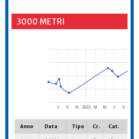
3000 METRI
J
S
N
2022
M
M
J
S
N
Anno
Data
Tipo
Cr.
Cat.
Piaz