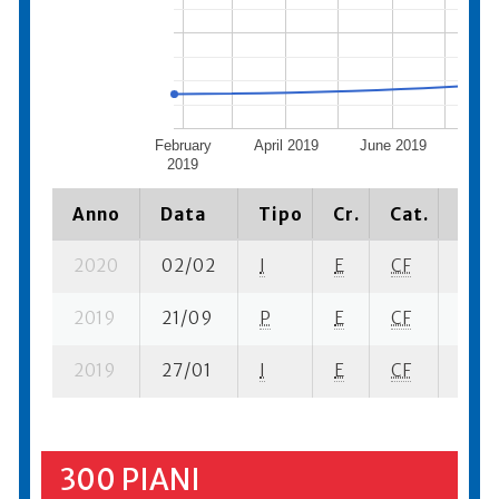
February
April 2019
June 2019
Augus
2019
Anno
Data
Tipo
Cr.
Cat.
Piaz
2020
02/02
I
E
CF
3 se-
2019
21/09
P
E
CF
3 se-
2019
27/01
I
E
CF
6 se-
300 PIANI