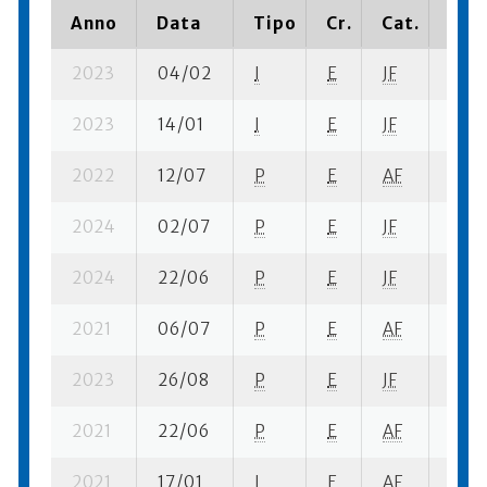
Anno
Data
Tipo
Cr.
Cat.
Piaz
2023
04/02
I
E
JF
5 se-
2023
14/01
I
E
JF
8 se-
2022
12/07
P
E
AF
9 se
2024
02/07
P
E
JF
1 se-
2024
22/06
P
E
JF
4 se
2021
06/07
P
E
AF
3 se
2023
26/08
P
E
JF
7 su-
2021
22/06
P
E
AF
10 se
2021
17/01
I
E
AF
4 se