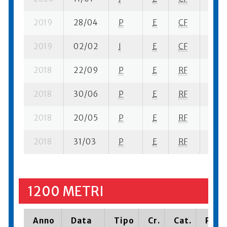
2019
28/04
P
E
CF
5 se
2019
02/02
I
E
CF
2 se-
2018
22/09
P
E
RF
9 se-
2018
30/06
P
E
RF
7 su-
2018
20/05
P
E
RF
12 su
2018
31/03
P
E
RF
3 su-
1200 METRI
Anno
Data
Tipo
Cr.
Cat.
Piazz