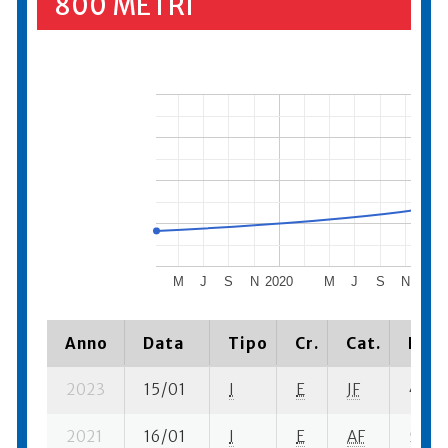
800 METRI
M
J
S
N
2020
M
J
S
N
2021
Anno
Data
Tipo
Cr.
Cat.
Piaz
2023
15/01
I
E
JF
4 se-
2021
16/01
I
E
AF
5 se-