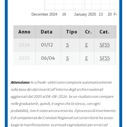
December 2024
16
January 2025
13
20
Februar
Anno
Data
Tipo
Cr.
Cat.
Pi
2024
01/12
S
E
SF55
151
2025
06/04
S
E
SF55
289
Attenzione:
le schede-atleti sono composte automaticamente
sulla base dei dati inseriti all'interno degli archivi nazionali
aggiornati dal 2005 al 08-08-2026. Se un risultato non compare
nelle graduatorie, quindi, è segno che lo stesso, con ogni
probabilità, non è stato ancora inserito. Il processo di inserimento
è di competenza dei Comitati Regionali sul cui territorio ha avuto
luogo la manifestazione: eventuali segnalazioni per errori od