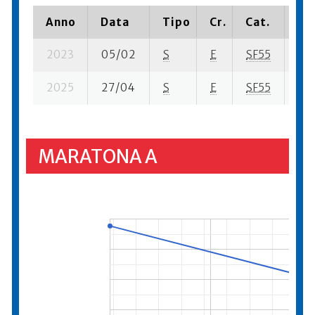
Anno
Data
Tipo
Cr.
Cat.
Pia
2023
05/02
S
E
SF55
946
2025
27/04
S
E
SF55
178
MARATONA A