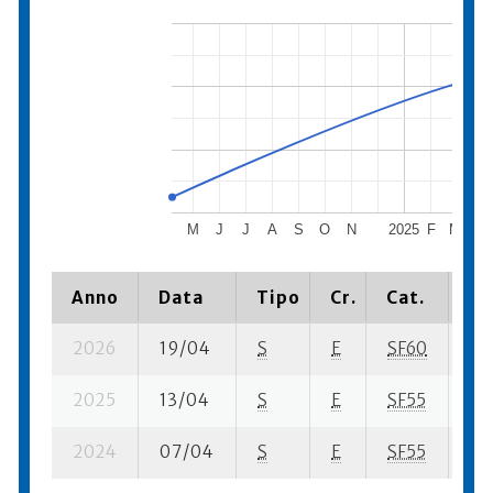
M
J
J
A
S
O
N
2025
F
M
A
Anno
Data
Tipo
Cr.
Cat.
Pi
2026
19/04
S
E
SF60
421
2025
13/04
S
E
SF55
486
2024
07/04
S
E
SF55
47