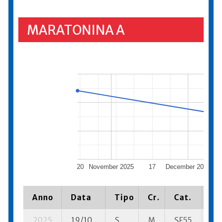
MARATONINA A
20
November 2025
17
December 2025
Anno
Data
Tipo
Cr.
Cat.
Pi
2025
19/10
S
M
SF55
156