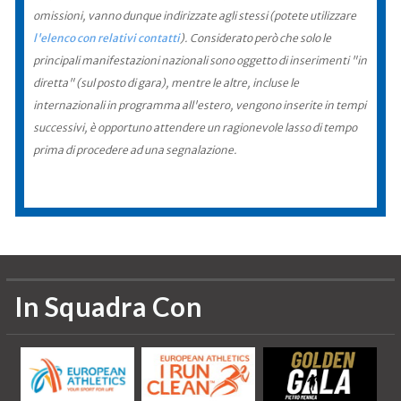
omissioni, vanno dunque indirizzate agli stessi (potete utilizzare
l'elenco con relativi contatti
). Considerato però che solo le
principali manifestazioni nazionali sono oggetto di inserimenti "in
diretta" (sul posto di gara), mentre le altre, incluse le
internazionali in programma all'estero, vengono inserite in tempi
successivi, è opportuno attendere un ragionevole lasso di tempo
prima di procedere ad una segnalazione.
In Squadra Con