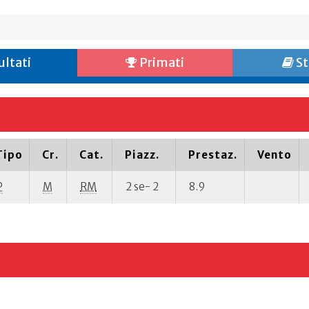
ultati
Primati
St
Tipo
Cr.
Cat.
Piazz.
Prestaz.
Vento
P
M
RM
2 se- 2
8.9