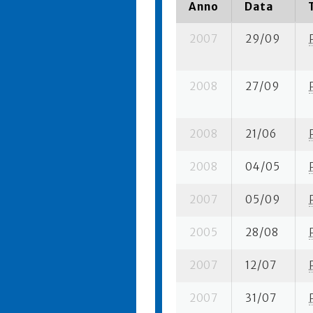
Anno
Data
2007
29/09
2008
27/09
2008
21/06
2008
04/05
2007
05/09
2005
28/08
2007
12/07
2007
31/07