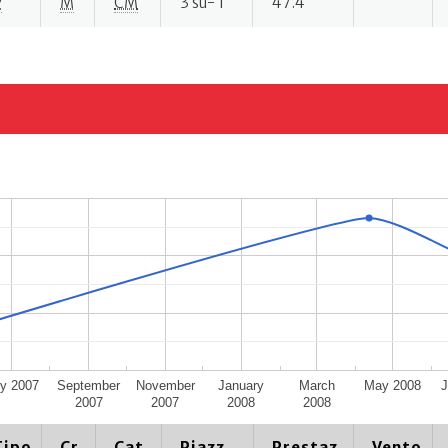
P
M
CM
3 su- 1
47.4
ly 2007
September
November
January
March
May 2008
J
2007
2007
2008
2008
Tipo
Cr.
Cat.
Piazz.
Prestaz.
Vento