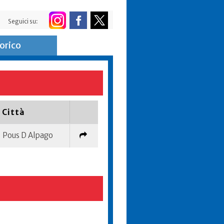
Seguici su:
orico
Città
Pous D Alpago