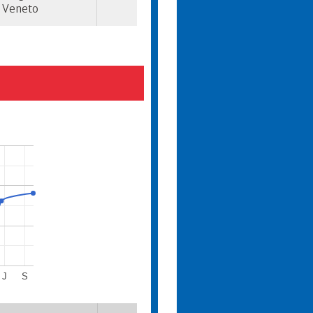
Veneto
J
S