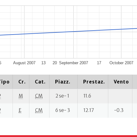
6
August 2007
13
20
September 2007
17
October 2007
Tipo
Cr.
Cat.
Piazz.
Prestaz.
Vento
P
M
CM
2 se- 1
11.6
P
E
CM
6 se- 3
12.17
-0.3