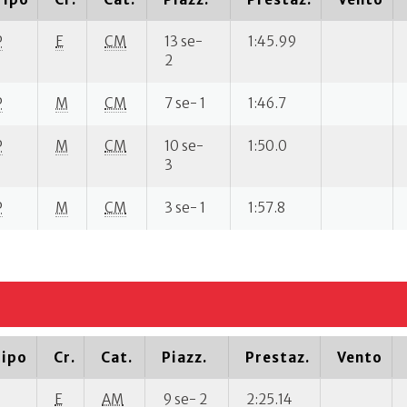
P
E
CM
13 se-
1:45.99
2
P
M
CM
7 se- 1
1:46.7
P
M
CM
10 se-
1:50.0
3
P
M
CM
3 se- 1
1:57.8
ipo
Cr.
Cat.
Piazz.
Prestaz.
Vento
P
E
AM
9 se- 2
2:25.14