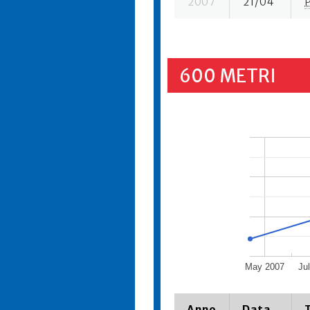
2007
21/04
600 METRI
May 2007
Ju
Anno
Data