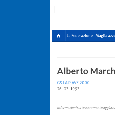
Skip
to
main
content
La Federazione
Maglia azz
Alberto March
GS LA PIAVE 2000
26-03-1993
Informazioni sul tesseramento aggiorn