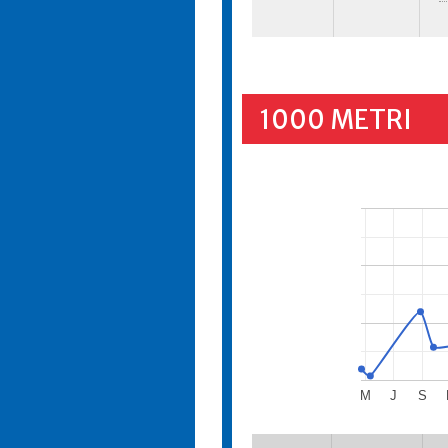
1000 METRI
M
J
S