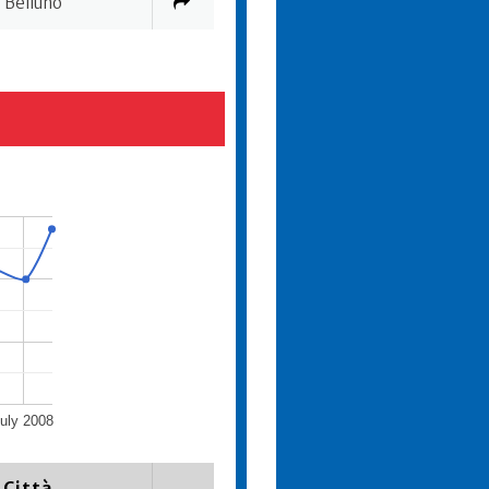
Belluno
uly 2008
Città