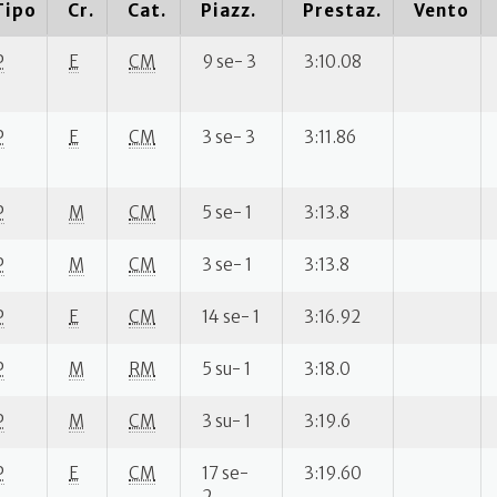
Tipo
Cr.
Cat.
Piazz.
Prestaz.
Vento
P
E
CM
9 se- 3
3:10.08
P
E
CM
3 se- 3
3:11.86
P
M
CM
5 se- 1
3:13.8
P
M
CM
3 se- 1
3:13.8
P
E
CM
14 se- 1
3:16.92
P
M
RM
5 su- 1
3:18.0
P
M
CM
3 su- 1
3:19.6
P
E
CM
17 se-
3:19.60
2