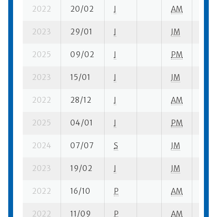
2022
20/02
I
AM
1 su-
2023
29/01
I
JM
1 su-
2025
09/02
I
PM
1 su-
2023
15/01
I
JM
1 su-
2022
28/12
I
AM
5 su-
2025
04/01
I
PM
10 su
2024
07/07
S
JM
6 se
2023
19/02
I
JM
9 su
2022
16/10
P
AM
1 su-
2022
11/09
P
AM
1 su-