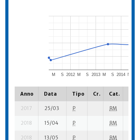
M
S
2012
M
S
2013
M
S
2014
M
S
Anno
Data
Tipo
Cr.
Cat.
Piaz
2017
25/03
P
RM
4 se-
2018
15/04
P
RM
7 se-
2018
13/05
P
RM
12 su