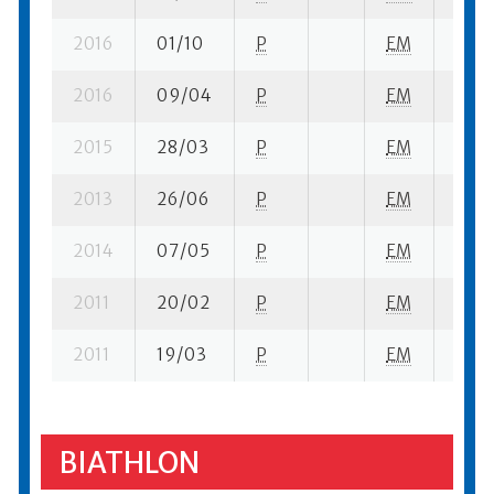
2016
01/10
P
EM
3 su-
2016
09/04
P
EM
4 su-
2015
28/03
P
EM
9 se-
2013
26/06
P
EM
4 se-
2014
07/05
P
EM
2 se-
2011
20/02
P
EM
6 fi- 
2011
19/03
P
EM
11 se
BIATHLON