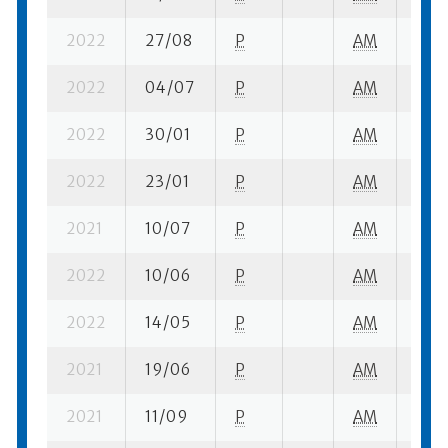
2022
27/08
P
AM
8 su-
2022
04/07
P
AM
7 qu
2022
30/01
P
AM
1 su-
2022
23/01
P
AM
2 su-
2021
10/07
P
AM
4 se
2022
10/06
P
AM
1 su-
2022
14/05
P
AM
1 su-
2021
19/06
P
AM
2 su-
2021
11/09
P
AM
1 su-