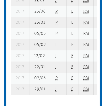
2018
21/01
I
E
RM
4 se
2017
23/06
P
E
RM
3 se
2017
25/03
P
E
RM
8 se-
2017
05/05
P
E
RM
1 se-
2017
05/02
I
E
RM
5 se-
2017
12/02
I
E
RM
4 se-
2017
22/01
I
E
RM
3 se
2017
02/06
P
E
RM
1 se-
2017
29/01
I
E
RM
3 se-