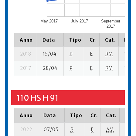
May 2017
July 2017
September
Nov
2017
Anno
Data
Tipo
Cr.
Cat.
Piaz
2018
15/04
P
E
RM
1 se- 
2017
28/04
P
E
RM
1 su- 
110 HS H 91
Anno
Data
Tipo
Cr.
Cat.
Piaz
2022
07/05
P
E
AM
1 su-