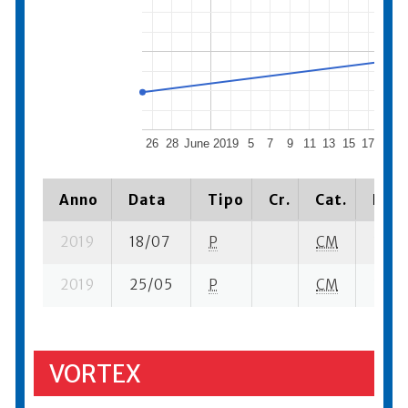
26
28
June 2019
5
7
9
11
13
15
17
19
2
Anno
Data
Tipo
Cr.
Cat.
Piaz
2019
18/07
P
CM
3 su- 
2019
25/05
P
CM
3 su- 
VORTEX