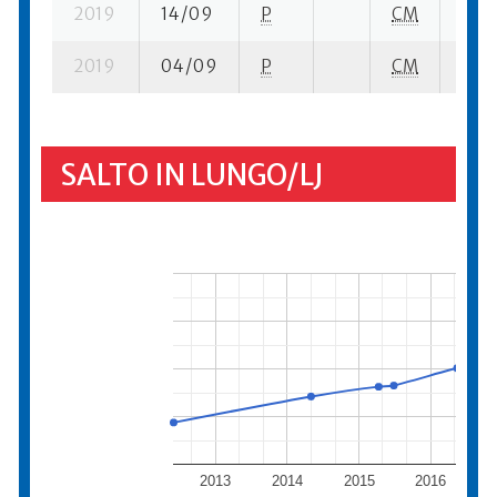
2019
14/09
P
CM
1 su-
2019
04/09
P
CM
1 su-
SALTO IN LUNGO/LJ
2013
2014
2015
2016
2