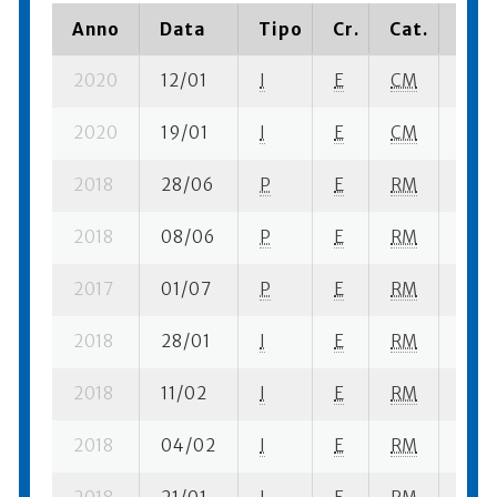
Anno
Data
Tipo
Cr.
Cat.
Piaz
2020
12/01
I
E
CM
2 se-
2020
19/01
I
E
CM
4 se
2018
28/06
P
E
RM
5 se
2018
08/06
P
E
RM
2 se
2017
01/07
P
E
RM
3 se
2018
28/01
I
E
RM
4 se
2018
11/02
I
E
RM
4 se
2018
04/02
I
E
RM
4 se