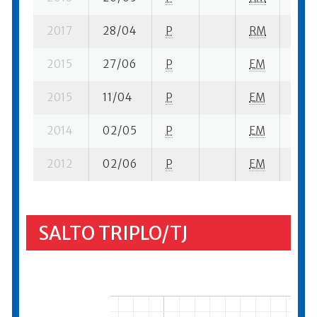
2017
28/04
P
RM
4 su-
2015
27/06
P
EM
9 su-
2015
11/04
P
EM
11 se
2014
02/05
P
EM
2 se-
2012
02/06
P
EM
6 su-
SALTO TRIPLO/TJ