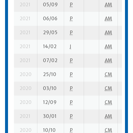
2021
05/09
P
AM
2 su-
2021
06/06
P
AM
1 su-
2021
29/05
P
AM
1 su-
2021
14/02
I
AM
7 su-
2021
07/02
P
AM
1 su-
2020
25/10
P
CM
1 su-
2020
03/10
P
CM
1 su-
2020
12/09
P
CM
1 su-
2021
30/01
P
AM
3 su-
2020
10/10
P
CM
1 su-