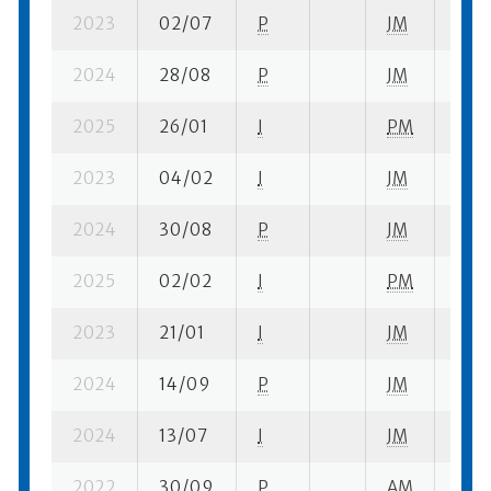
2023
02/07
P
JM
1 se
2024
28/08
P
JM
3 qu
2025
26/01
I
PM
2 se
2023
04/02
I
JM
3 su-
2024
30/08
P
JM
9 fi-
2025
02/02
I
PM
3 su-
2023
21/01
I
JM
2 su-
2024
14/09
P
JM
3 su-
2024
13/07
I
JM
5 su-
2022
30/09
P
AM
1 su-