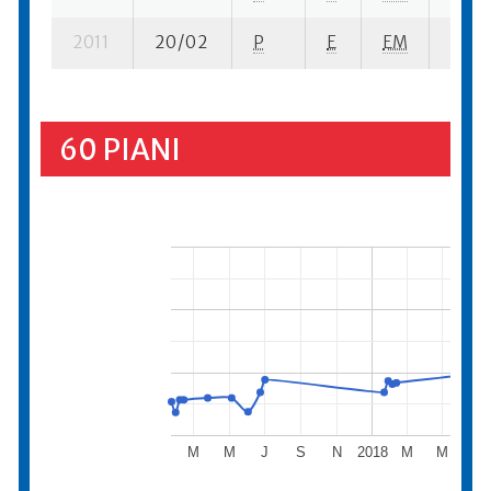
2011
20/02
P
E
EM
5 se-
60 PIANI
M
M
J
S
N
2018
M
M
J