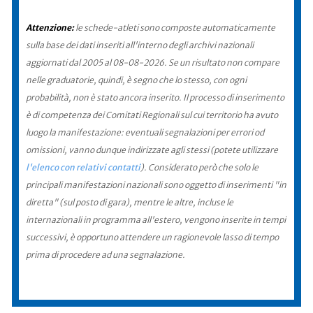
Attenzione:
le schede-atleti sono composte automaticamente
sulla base dei dati inseriti all'interno degli archivi nazionali
aggiornati dal 2005 al 08-08-2026. Se un risultato non compare
nelle graduatorie, quindi, è segno che lo stesso, con ogni
probabilità, non è stato ancora inserito. Il processo di inserimento
è di competenza dei Comitati Regionali sul cui territorio ha avuto
luogo la manifestazione: eventuali segnalazioni per errori od
omissioni, vanno dunque indirizzate agli stessi (potete utilizzare
l'elenco con relativi contatti
). Considerato però che solo le
principali manifestazioni nazionali sono oggetto di inserimenti "in
diretta" (sul posto di gara), mentre le altre, incluse le
internazionali in programma all'estero, vengono inserite in tempi
successivi, è opportuno attendere un ragionevole lasso di tempo
prima di procedere ad una segnalazione.