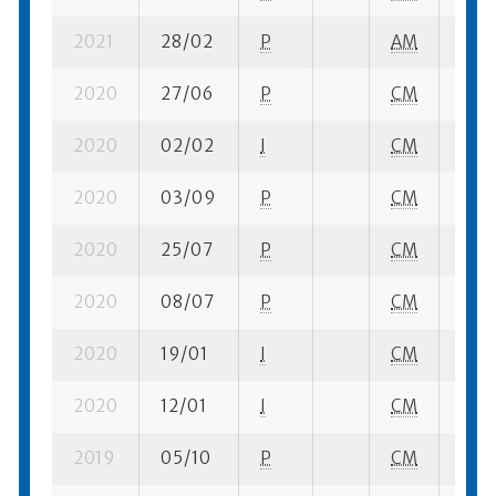
2021
28/02
P
AM
3 su-
2020
27/06
P
CM
1 su-
2020
02/02
I
CM
1 su-
2020
03/09
P
CM
1 su-
2020
25/07
P
CM
1 su-
2020
08/07
P
CM
1 su-
2020
19/01
I
CM
1 su-
2020
12/01
I
CM
1 su-
2019
05/10
P
CM
16 su