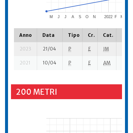
M
J
J
A
S
O
N
2022
F
M
A
Anno
Data
Tipo
Cr.
Cat.
Piaz
2023
21/04
P
E
JM
1 su- 
2021
10/04
P
E
AM
3 se-
200 METRI