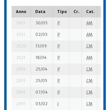
Anno
Data
Tipo
Cr.
Cat.
Piaz
2021
30/05
P
AM
2 su-
2021
02/05
P
AM
2 su-
2020
13/09
P
CM
1 su-
2021
18/04
P
AM
2 su-
2019
25/04
P
CM
4 su-
2019
25/05
P
CM
4 su-
2019
07/04
P
CM
4 su-
2019
03/02
I
CM
4 su-