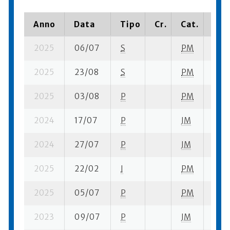
Anno
Data
Tipo
Cr.
Cat.
Pia
2025
06/07
S
PM
1 se
2025
23/08
S
PM
2 su-
2025
03/08
P
PM
3 su-
2024
17/07
P
JM
2 su-
2024
27/07
P
JM
1 se
2025
22/02
I
PM
4 su
2025
05/07
P
PM
1 su-
2023
09/07
P
JM
2 se