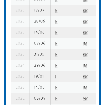
2025
17/07
P
PM
13 q
2025
28/06
P
PM
2 su-
2025
14/06
P
PM
1 su-
2023
07/06
P
JM
1 su-
2025
31/05
P
PM
1 su-
2024
29/06
P
JM
1 su-
2025
19/01
I
PM
1 se
2023
14/05
P
JM
1 su-
2022
03/09
P
AM
1 su-