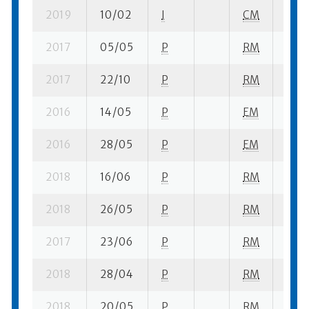
2019
10/02
I
CM
2 su-
2017
05/05
P
RM
5 su-
2017
22/10
P
RM
7 su-
2016
14/05
P
EM
1 se-
2016
28/05
P
EM
2 su-
2018
16/06
P
RM
4 su-
2018
26/05
P
RM
4 su-
2017
23/06
P
RM
3 su-
2018
28/04
P
RM
3 su-
2018
20/05
P
RM
5 su-