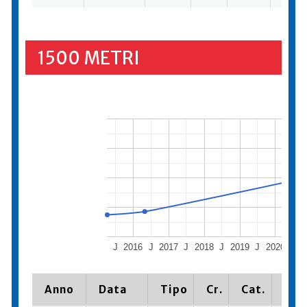
1500 METRI
J
2016
J
2017
J
2018
J
2019
J
2020
J
2
Anno
Data
Tipo
Cr.
Cat.
Pia