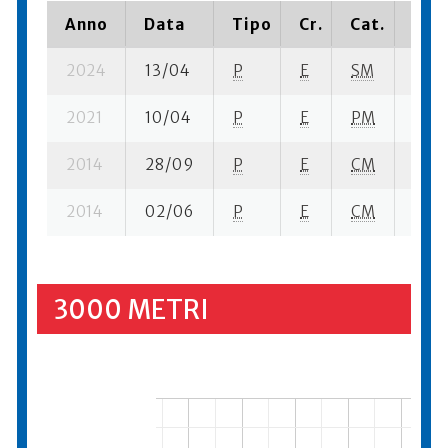
Anno
Data
Tipo
Cr.
Cat.
Piaz
2024
13/04
P
E
SM
4 se
2021
10/04
P
E
PM
7 se-
2014
28/09
P
E
CM
2 se
2014
02/06
P
E
CM
6 se
3000 METRI