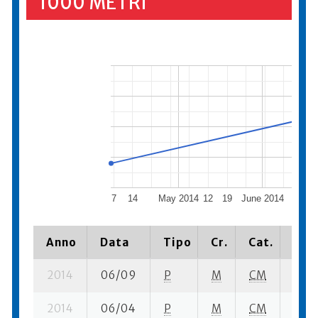
1000 METRI
7
14
May 2014
12
19
June 2014
16
Anno
Data
Tipo
Cr.
Cat.
Piaz
2014
06/09
P
M
CM
5 su-
2014
06/04
P
M
CM
9 se-