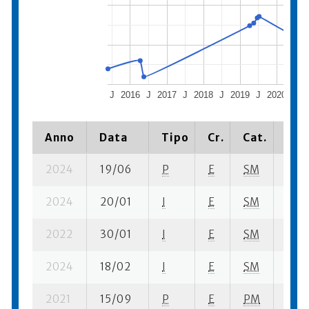
J
2016
J
2017
J
2018
J
2019
J
2020
J
2
Anno
Data
Tipo
Cr.
Cat.
Pia
2024
19/06
P
E
SM
12 su
2024
20/01
I
E
SM
2 se
2022
30/01
I
E
SM
5 se
2024
18/02
I
E
SM
8 su-
2021
15/09
P
E
PM
1 se-