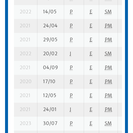
2022
14/05
P
E
SM
3 se
2021
24/04
P
E
PM
5 se
2021
29/05
P
E
PM
2 se
2022
20/02
I
E
SM
6 su-
2021
04/09
P
E
PM
1 se-
2020
17/10
P
E
PM
2 se
2021
12/05
P
E
PM
6 se
2021
24/01
I
E
PM
2 se
2023
30/07
P
E
SM
9 su