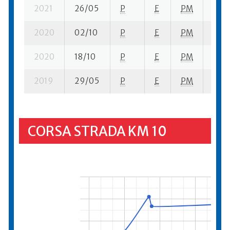
2021
26/05
P
E
PM
11 se
2020
02/10
P
E
PM
10 su
2020
18/10
P
E
PM
7 se
2019
29/05
P
E
PM
16 su
CORSA STRADA KM 10