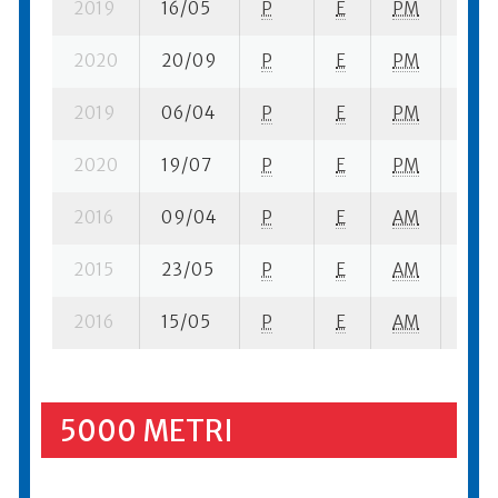
2019
16/05
P
E
PM
8 su-
2020
20/09
P
E
PM
1 se-
2019
06/04
P
E
PM
1 se
2020
19/07
P
E
PM
8 se
2016
09/04
P
E
AM
8 se
2015
23/05
P
E
AM
13 s
2016
15/05
P
E
AM
10 s
5000 METRI