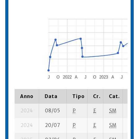
J
O
2022
A
J
O
2023
A
J
O
2
Anno
Data
Tipo
Cr.
Cat.
Piaz
2024
08/05
P
E
SM
4 se-
2024
20/07
P
E
SM
6 se