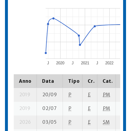
J
2020
J
2021
J
2022
J
Anno
Data
Tipo
Cr.
Cat.
Piaz
2019
20/09
P
E
PM
7 se-
2019
02/07
P
E
PM
4 se-
2026
03/05
P
E
SM
17 s