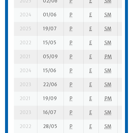
2025
02/06
P
E
SM
6 se-
2024
01/06
P
E
SM
1 se-
2025
19/07
P
E
SM
4 se
2022
15/05
P
E
SM
3 se-
2021
05/09
P
E
PM
5 se-
2024
15/06
P
E
SM
4 se
2023
22/06
P
E
SM
2 se-
2021
19/09
P
E
PM
1 se-
2023
16/07
P
E
SM
4 se-
2022
28/05
P
E
SM
2 se