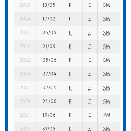
2024
18/05
P
E
SM
1 se-
2024
17/02
I
E
SM
5 su-
2022
26/06
P
E
SM
6 su-
2024
21/09
P
E
SM
4 su
2022
05/06
P
E
SM
3 su-
2024
27/04
P
E
SM
16 se
2022
07/05
P
E
SM
4 se
2026
24/06
P
E
SM
9 se
2021
19/06
P
E
PM
1 se-
2023
31/05
P
E
SM
9 se