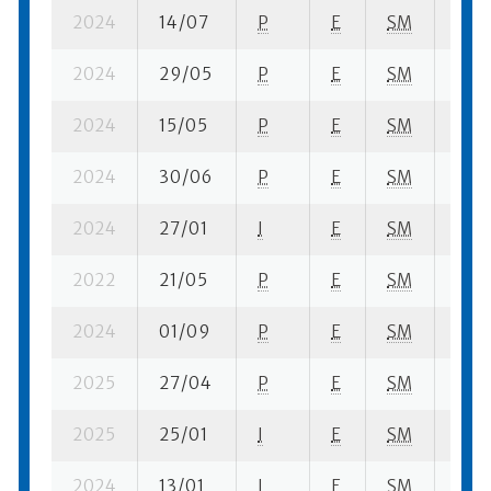
2024
14/07
P
E
SM
10 su
2024
29/05
P
E
SM
1 se-
2024
15/05
P
E
SM
4 su
2024
30/06
P
E
SM
7 su-
2024
27/01
I
E
SM
6 su-
2022
21/05
P
E
SM
2 se
2024
01/09
P
E
SM
1 se-
2025
27/04
P
E
SM
6 se
2025
25/01
I
E
SM
3 se
2024
13/01
I
E
SM
2 se