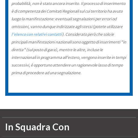
probabilità, non è stato ancora inserito. Il processo di inserimento
è di competenza dei Comitati Regionali sul cui territorio ha avuto
luogo la manifestazione: eventuali segnalazioni per errori od
omissioni, vanno dunque indirizzate agli stessi (potete utilizzare
l'elenco con relativi contatti
). Considerato però che solo le
principali manifestazioni nazionali sono oggetto di inserimenti "in
diretta" (sul posto di gara), mentre le altre, incluse le
internazionali in programma all'estero, vengono inserite in tempi
successivi, è opportuno attendere un ragionevole lasso di tempo
prima di procedere ad una segnalazione.
In Squadra Con