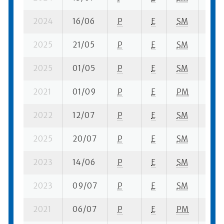
2024
16/06
P
E
SM
1 se
2025
21/05
P
E
SM
9 su
2025
01/05
P
E
SM
6 su-
2021
01/09
P
E
PM
1 se-
2022
12/07
P
E
SM
8 se
2025
20/07
P
E
SM
4 su
2023
14/06
P
E
SM
6 se
2023
09/07
P
E
SM
7 su-
2021
06/07
P
E
PM
3 se