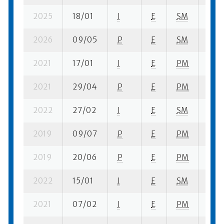
2025
18/01
I
E
SM
3 se
2026
09/05
P
E
SM
10 s
2021
17/01
I
E
PM
7 se
2021
29/04
P
E
PM
2 se
2022
27/02
I
E
SM
8 su-
2019
09/07
P
E
PM
4 se
2019
20/06
P
E
PM
6 su-
2022
15/01
I
E
SM
5 se
2021
07/02
I
E
PM
9 su