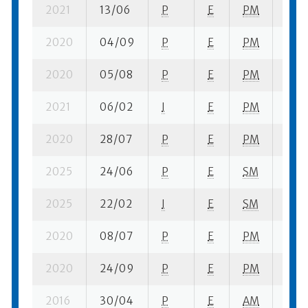
2021
13/06
P
E
PM
10 s
2020
04/09
P
E
PM
6 se
2020
05/08
P
E
PM
2 se
2021
06/02
I
E
PM
8 su-
2020
28/07
P
E
PM
2 se
2025
24/06
P
E
SM
11 se
2025
22/02
I
E
SM
11 su
2020
08/07
P
E
PM
2 se
2020
24/09
P
E
PM
4 se
2016
30/04
P
E
AM
10 s