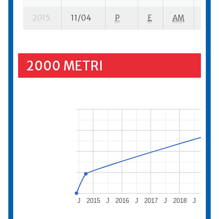
2015
11/04
P
E
AM
4 se
2000 METRI
J
2015
J
2016
J
2017
J
2018
J
2019