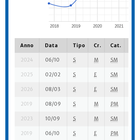
2018
2019
2020
2021
2
Anno
Data
Tipo
Cr.
Cat.
Pia
2024
06/10
S
M
SM
30 s
2025
02/02
S
E
SM
4 su
2026
08/03
S
E
SM
3 su
2019
08/09
S
M
PM
9 su
2023
10/09
S
M
SM
76 s
2019
06/10
S
E
PM
13 s