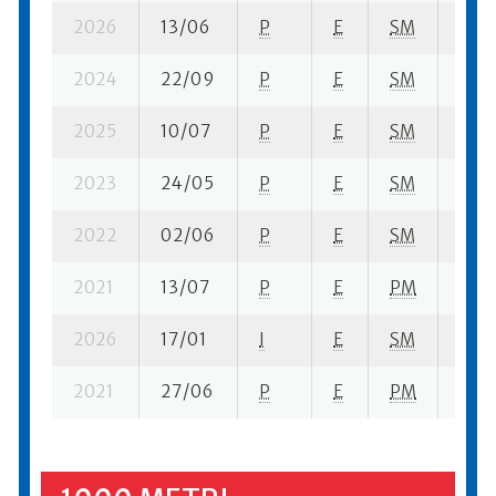
2026
13/06
P
E
SM
9 se
2024
22/09
P
E
SM
6 su-
2025
10/07
P
E
SM
9 se
2023
24/05
P
E
SM
4 se
2022
02/06
P
E
SM
2 su-
2021
13/07
P
E
PM
5 se-
2026
17/01
I
E
SM
5 se-
2021
27/06
P
E
PM
1 se-