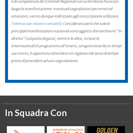
è di competenza dei Comitati Regionali sul cui territorio ha avuto
luogo la manifestazione: eventuali segnalazioni per errori od
omissioni, vanno dunque indirizzate agli stessi (potete utilizzare
l'elenco con relativi contatti
). Considerato però che solo le
principali manifestazioni nazionali sono oggetto di inserimenti "in
diretta" (sul posto di gara), mentre le altre, incluse le
internazionali in programma all'estero, vengono inserite in tempi
successivi, è opportuno attendere un ragionevole lasso di tempo
prima di procedere ad una segnalazione.
In Squadra Con