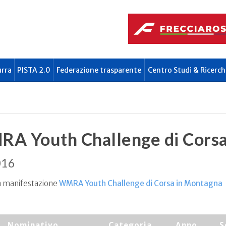
urra
PISTA 2.0
Federazione trasparente
Centro Studi & Ricerch
A Youth Challenge di Corsa
016
la manifestazione
WMRA Youth Challenge di Corsa in Montagna
Nominativo
Categoria
Anno
S