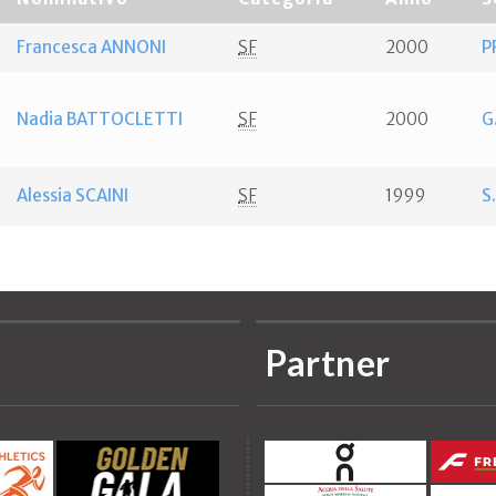
Francesca ANNONI
SF
2000
P
Nadia BATTOCLETTI
SF
2000
G
Alessia SCAINI
SF
1999
S
Partner