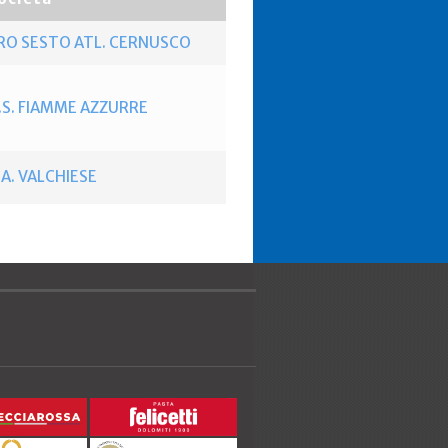
RO SESTO ATL. CERNUSCO
.S. FIAMME AZZURRE
.A. VALCHIESE