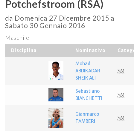
Potchefstroom (RSA)
da Domenica 27 Dicembre 2015 a
Sabato 30 Gennaio 2016
Maschile
Disciplina
Nominativo
Categ
Mohad
ABDIKADAR
SM
SHEIK ALI
Sebastiano
SM
BIANCHETTI
Gianmarco
SM
TAMBERI