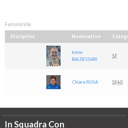
Femminile
Disciplina
Nominativo
Categ
Irene
SF
BALDESSARI
Chiara ROSA
SF40
In Squadra Con