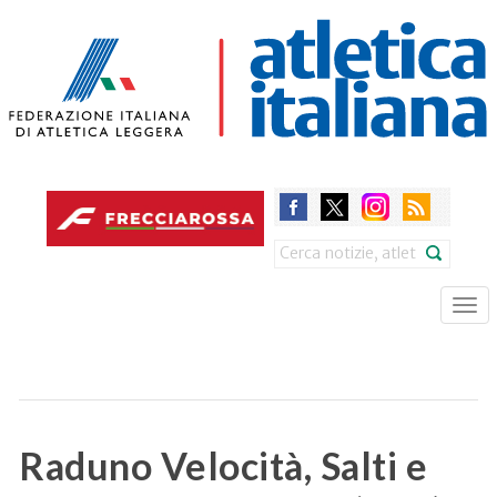
Skip
to
main
content
Search
Tog
nav
Raduno Velocità, Salti e