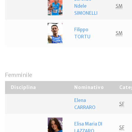
Ndele
SM
SIMONELLI
Filippo
SM
TORTU
Femminile
Disciplina
Nominativo
Cate
Elena
SF
CARRARO
Elisa Maria DI
SF
LAZZARO