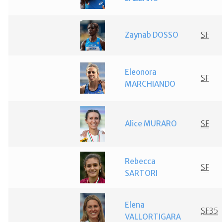
Zaynab DOSSO
SF
Eleonora
SF
MARCHIANDO
Alice MURARO
SF
Rebecca
SF
SARTORI
Elena
SF35
VALLORTIGARA