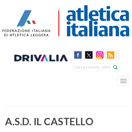
Skip
to
main
content
Search
Tog
nav
A.S.D. IL CASTELLO