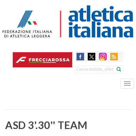
Skip
to
main
content
Search
Tog
nav
ASD 3'.30'' TEAM