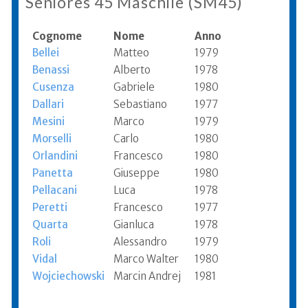
Seniores 45 Maschile (SM45)
Cognome
Nome
Anno
Bellei
Matteo
1979
Benassi
Alberto
1978
Cusenza
Gabriele
1980
Dallari
Sebastiano
1977
Mesini
Marco
1979
Morselli
Carlo
1980
Orlandini
Francesco
1980
Panetta
Giuseppe
1980
Pellacani
Luca
1978
Peretti
Francesco
1977
Quarta
Gianluca
1978
Roli
Alessandro
1979
Vidal
Marco Walter
1980
Wojciechowski
Marcin Andrej
1981