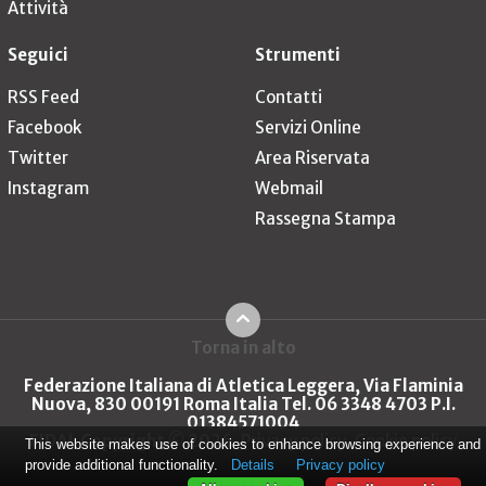
Attività
Seguici
Strumenti
RSS Feed
Contatti
Facebook
Servizi Online
Twitter
Area Riservata
Instagram
Webmail
Rassegna Stampa
Torna in alto
Federazione Italiana di Atletica Leggera, Via Flaminia
Nuova, 830 00191 Roma Italia Tel. 06 3348 4703 P.I.
01384571004
FIDAL Copyright © 2026
Privacy policy
Cookie policy
This website makes use of cookies to enhance browsing experience and
provide additional functionality.
Details
Privacy policy