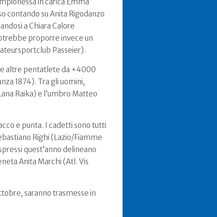
a campionessa in carica Emma
so contando su Anita Rigodanzo
dandosi a Chiara Calore
o potrebbe proporre invece un
mateursportclub Passeier).
 le altre pentatlete da +4000
nza 1874). Tra gli uomini,
 (Lana Raika) e l’umbro Matteo
cco e punta. I cadetti sono tutti
 Sebastiano Righi (Lazio/Fiamme
espressi quest’anno delineano
neta Anita Marchi (Atl. Vis
ottobre, saranno trasmesse in