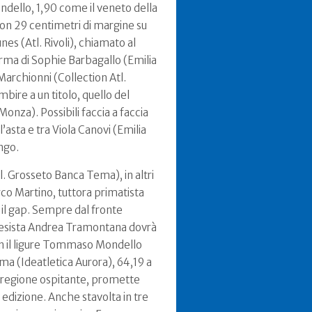
ndello, 1,90 come il veneto della
 con 29 centimetri di margine su
nes (Atl. Rivoli), chiamato al
erma di Sophie Barbagallo (Emilia
archionni (Collection Atl.
ire a un titolo, quello del
 Monza). Possibili faccia a faccia
asta e tra Viola Canovi (Emilia
ngo.
tl. Grosseto Banca Tema), in altri
arco Martino, tuttora primatista
e il gap. Sempre dal fronte
l pesista Andrea Tramontana dovrà
on il ligure Tommaso Mondello
ma (Ideatletica Aurora), 64,19 a
, regione ospitante, promette
 edizione. Anche stavolta in tre