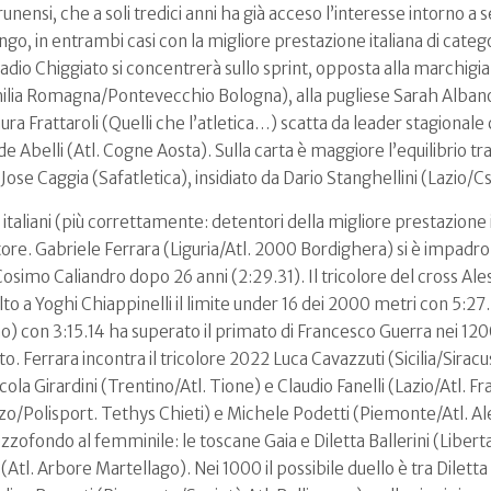
runensi, che a soli tredici anni ha già acceso l’interesse intorno a 
ungo, in entrambi casi con la migliore prestazione italiana di categ
tadio Chiggiato si concentrerà sullo sprint, opposta alla marchigi
milia Romagna/Pontevecchio Bologna), alla pugliese Sarah Albano 
ra Frattaroli (Quelli che l’atletica…) scatta da leader stagionale c
e Abelli (Atl. Cogne Aosta). Sulla carta è maggiore l’equilibrio tra
Jose Caggia (Safatletica), insidiato da Dario Stanghellini (Lazi
’ italiani (più correttamente: detentori della migliore prestazione
ettore. Gabriele Ferrara (Liguria/Atl. 2000 Bordighera) si è impadr
osimo Caliandro dopo 26 anni (2:29.31). Il tricolore del cross A
lto a Yoghi Chiappinelli il limite under 16 dei 2000 metri con 5:27
) con 3:15.14 ha superato il primato di Francesco Guerra nei 1200
. Ferrara incontra il tricolore 2022 Luca Cavazzuti (Sicilia/Siracus
a Girardini (Trentino/Atl. Tione) e Claudio Fanelli (Lazio/Atl. Fras
o/Polisport. Tethys Chieti) e Michele Podetti (Piemonte/Atl. Ale
ofondo al femminile: le toscane Gaia e Diletta Ballerini (Liberta
tl. Arbore Martellago). Nei 1000 il possibile duello è tra Diletta