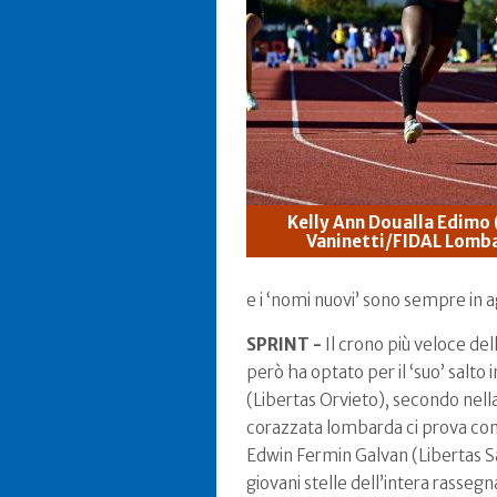
Kelly Ann Doualla Edimo
Vaninetti/FIDAL Lomba
e i ‘nomi nuovi’ sono sempre in 
SPRINT -
Il crono più veloce de
però ha optato per il ‘suo’ salto
(Libertas Orvieto), secondo nell
corazzata lombarda ci prova con 
Edwin Fermin Galvan (Libertas Sa
giovani stelle dell’intera rasseg