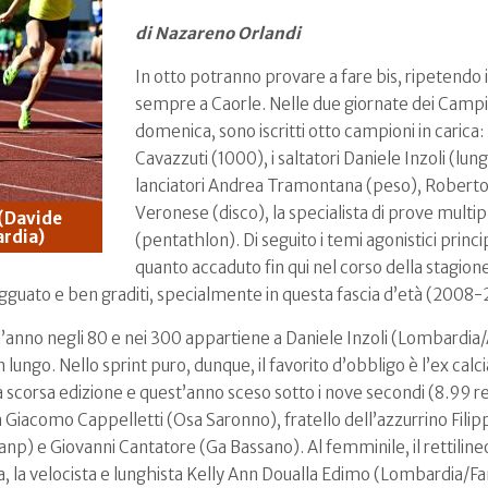
di Nazareno Orlandi
In otto potranno provare a fare bis, ripetendo 
sempre a Caorle. Nelle due giornate dei Campion
domenica, sono iscritti otto campioni in carica:
Cavazzuti (1000), i saltatori Daniele Inzoli (lun
lanciatori Andrea Tramontana (peso), Robert
Veronese (disco), la specialista di prove multip
 (Davide
rdia)
(pentathlon). Di seguito i temi agonistici princip
quanto accaduto fin qui nel corso della stagio
agguato e ben graditi, specialmente in questa fascia d’età (2008
ll’anno negli 80 e nei 300 appartiene a Daniele Inzoli (Lombardia/
 in lungo. Nello sprint puro, dunque, il favorito d’obbligo è l’ex c
a scorsa edizione e quest’anno sceso sotto i nove secondi (8.99 r
Giacomo Cappelletti (Osa Saronno), fratello dell’azzurrino Fili
np) e Giovanni Cantatore (Ga Bassano). Al femminile, il rettiline
na, la velocista e lunghista Kelly Ann Doualla Edimo (Lombardia/Fa