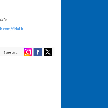
orle.
.com/fidal.it
Seguici su: