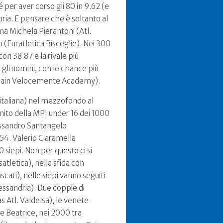
sé per aver corso gli 80 in 9.62 (e
oria. E pensare che è soltanto al
ana Michela Pierantoni (Atl.
(Euratletica Bisceglie). Nei 300
on 38.87 e la rivale più
 gli uomini, con le chance più
o/Csain Velocemente Academy).
 italiana) nel mezzofondo al
onito della MPI under 16 dei 1000
lessandro Santangelo
.54. Valerio Ciaramella
 siepi. Non per questo ci si
atletica), nella sfida con
cati), nelle siepi vanno seguiti
ssandria). Due coppie di
s Atl. Valdelsa), le venete
 e Beatrice, nei 2000 tra