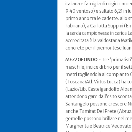
italiana e famiglia di origini came
9.40 ventoso) e saltato 6,21 in l
primo anno tra le cadette: allo s
Fabriano), a Carlotta Suppini (E
la sarda campionessa in carica Lau
accreditata è la valdostana Matild
concrete per il piemontese Juan 
MEZZOFONDO -
Tre ‘primatisti
maschile, indice di brio per il s
metri togliendola al compianto C
(Toscana/Atl. Virtus Lucca) ha to
(Lazio/Lib. Castelgandolfo Albano
attendono gare dall’esito scontato
Santangelo possono crescere Nicol
anche Tamirat Del Prete (Abruzz
gemelle possono brillare nel mezz
Margherita e Beatrice Vedovato (A