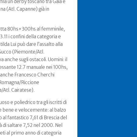
fila un derby toscano tra Gaia e
ana (Atl. Capanne) già in
pietta 80hs+300hs al femminile,
.11 i confini della categoria e
da Lui può dare l’assalto alla
a Succo (Piemonte/Atl.
 anche sugli ostacoli. Uomini: il
eressante 12.7 manuale nei 100hs,
e anche Francesco Cherchi
ia Romagna/Riccione
/Atl. Cairatese).
o e poliedrico tra gli iscritti di
ce bene e velocemente: al balzo
 al fantastico 7,61 di Brescia del
di saltare 7,52 nel 2000. Nel
leti al primo anno di categoria