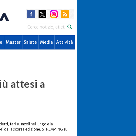
Search
e
Master
Salute
Media
Attività
iù attesi a
ti, fari su Inzoli nel lungo e la
tori della scorsa edizione. STREAMING su