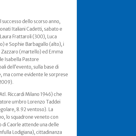
il successo dello scorso anno,
ati Italiani Cadetti, sabato e
 Laura Frattaroli (300), Luca
go) e Sophie Barbagallo (alto), i
o Zazzaro (martello) ed Emma
le Isabella Pastore
ali dell’evento, sulla base di
ne, ma come evidente le sorprese
-2009).
Atl. Riccardi Milano 1946) che
alciatore umbro Lorenzo Taddei
egolare, 8.92 ventoso). La
ppo, lo squadrone veneto con
o di Caorle attende una delle
nfulla Lodigiana), cittadinanza