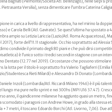
na Bagnati (Piemonte/Società Atl. Bellinzago), nelle siepi si pro
l. Pietrasanta Versilia), senza dimenticare l’umbra Caterina Caligi
one in carica a livello di rappresentativa, ha nel mirino la dop
esso) e Carola Belli (Atl. Gavirate). Se quest’ultima ha spostato a 43
bra ampio su Letizia Lariccia (Lazio/Atl. Roma Acquacetosa), Matil
 2017), forte dell’11.11 stagionale. Occhio soprattutto ad Alessi
imo condivide il primato degli 80 piani e che può dirsi competitiva
atletica) è l’unico sotto i tredici secondi in stagione con un int
ano Dentato (12.77 nel 2019). Circostanze che possono stimolar
 la lotta per il titolo è soprattutto fra Valerio Tagliaferri (Emil
io/Studentesca Rieti Milardi) e Alessandro Di Donato (Lombardia
aniele Inzoli (Lombardia/Atl. Riccardi Milano 1946) è il più talentuos
nel lungo ma pure nello sprint e nei 300hs (MPI U16 37.47). Cres
orso anno, il quindicenne milanese ha aggiunto quasi un metro, fino
 scomodato i paragoni con Andrew Howe, in grado alla stessa età 
da +7 metri, il toscano Edoardo Borchi (Atl. Livorno, 7,06). Due at