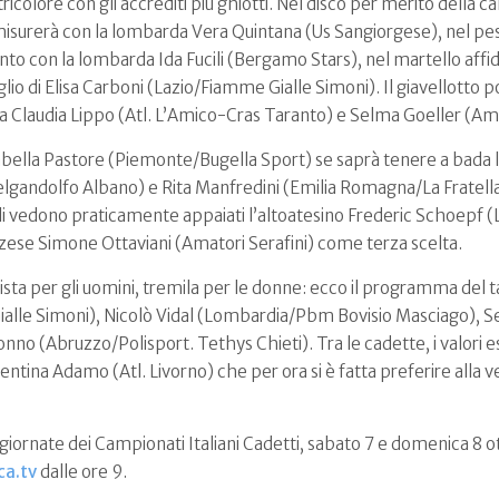
 tricolore con gli accrediti più ghiotti. Nel disco per merito dell
isurerà con la lombarda Vera Quintana (Us Sangiorgese), nel pe
nto con la lombarda Ida Fucili (Bergamo Stars), nel martello affi
eglio di Elisa Carboni (Lazio/Fiamme Gialle Simoni). Il giavellott
tra Claudia Lippo (Atl. L’Amico-Cras Taranto) e Selma Goeller (A
Isabella Pastore (Piemonte/Bugella Sport) se saprà tenere a bada
telgandolfo Albano) e Rita Manfredini (Emilia Romagna/La Fratella
onali vedono praticamente appaiati l’altoatesino Frederic Schoepf
zzese Simone Ottaviani (Amatori Serafini) come terza scelta.
sta per gli uomini, tremila per le donne: ecco il programma del ta
 Gialle Simoni), Nicolò Vidal (Lombardia/Pbm Bovisio Masciago),
nno (Abruzzo/Polisport. Tethys Chieti). Tra le cadette, i valori 
tina Adamo (Atl. Livorno) che per ora si è fatta preferire alla ve
giornate dei Campionati Italiani Cadetti, sabato 7 e domenica 8 
ca.tv
dalle ore 9.