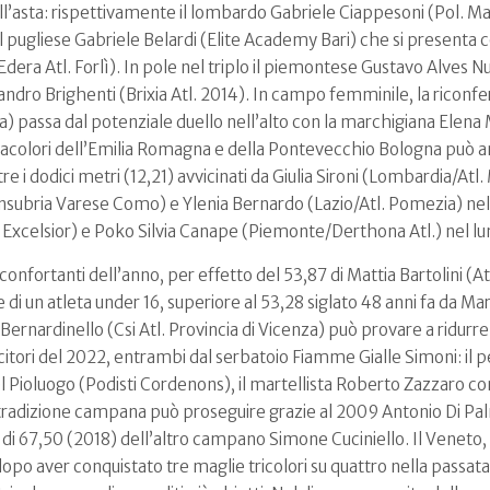
ell’asta: rispettivamente il lombardo Gabriele Ciappesoni (Pol. Ma
 il pugliese Gabriele Belardi (Elite Academy Bari) che si presenta
dera Atl. Forlì). In pole nel triplo il piemontese Gustavo Alves Nu
ndro Brighenti (Brixia Atl. 2014). In campo femminile, la riconf
assa dal potenziale duello nell’alto con la marchigiana Elena M
colori dell’Emilia Romagna e della Pontevecchio Bologna può amb
oltre i dodici metri (12,21) avvicinati da Giulia Sironi (Lombardia/Atl.
Insubria Varese Como) e Ylenia Bernardo (Lazio/Atl. Pomezia) nell’
Excelsior) e Poko Silvia Canape (Piemonte/Derthona Atl.) nel lu
 confortanti dell’anno, per effetto del 53,87 di Mattia Bartolini (A
e di un atleta under 16, superiore al 53,28 siglato 48 anni fa da M
 Bernardinello (Csi Atl. Provincia di Vicenza) può provare a ridurr
incitori del 2022, entrambi dal serbatoio Fiamme Gialle Simoni: i
l Pioluogo (Podisti Cordenons), il martellista Roberto Zazzaro c
 tradizione campana può proseguire grazie al 2009 Antonio Di Pal
o di 67,50 (2018) dell’altro campano Simone Cuciniello. Il Veneto
po aver conquistato tre maglie tricolori su quattro nella passata