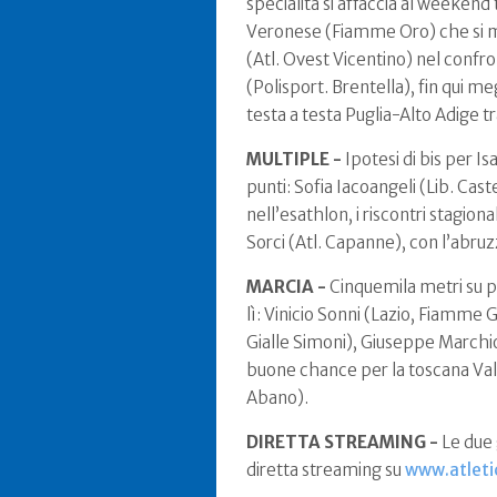
specialità si affaccia al weekend
Veronese (Fiamme Oro) che si m
(Atl. Ovest Vicentino) nel confro
(Polisport. Brentella), fin qui m
testa a testa Puglia-Alto Adige 
MULTIPLE -
Ipotesi di bis per 
punti: Sofia Iacoangeli (Lib. Cas
nell’esathlon, i riscontri stagi
Sorci (Atl. Capanne), con l’abru
MARCIA -
Cinquemila metri su pi
lì: Vinicio Sonni (Lazio, Fiamme
Gialle Simoni), Giuseppe Marchio
buone chance per la toscana Valen
Abano).
DIRETTA STREAMING -
Le due 
diretta streaming su
www.atleti