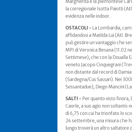
Margherita e la piemontese Caroli
la corregionale Isotta Paiotti (At
evidenza nelle indoor.
OSTACOLI -
La Lombardia, campi
affidandosi a Matilda Lui (Atl. Br
può gestire un vantaggio che sem
MPI di Veronica Besana (11.02 nel
Settimese), che con la Doualla Ed
veneto Jacopo Cinquegrani (Trevis
non distante dal record di Dami
(Sardegna/Cus Sassari). Nei 300hs
Sessantadue), Diego Mancini (Laz
SALTI -
Per quanto visto finora, D
Caorle, a suo agio non soltanto 
di 6,75 con cui ha trionfato lo sc
24 settembre, una misura che ha
lungo troverà un altro saltatore 