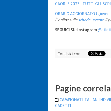
CAORLE 2023 | TUTTI GLI ISCR
ORARIO AGGIORNATO (giovedì 5
È online sulla
scheda-evento
il 
SEGUICI SU: Instagram
@atleti
Condividi con
Pagine correla
CAMPIONATI ITALIANI INDIVID
CADETTI