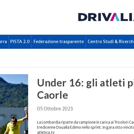
urra
PISTA 2.0
Federazione trasparente
Centro Studi & Ricerch
Under 16: gli atleti p
Caorle
05 Ottobre 2023
La Lombardia riparte da campione in carica ai Tricolori Cadet
tredicenne Doualla Edimo nello sprint. In gara otto vinci
atletica.tv