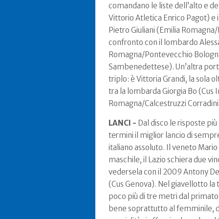
comandano le liste dell’alto e d
Vittorio Atletica Enrico Pagot) e
Pietro Giuliani (Emilia Romagna/E
confronto con il lombardo Alessa
Romagna/Pontevecchio Bologna) p
Sambenedettese). Un’altra porta
triplo: è Vittoria Grandi, la sola 
tra la lombarda Giorgia Bo (Cus 
Romagna/Calcestruzzi Corradini 
LANCI -
Dal disco le risposte più
termini il miglior lancio di sempr
italiano assoluto. Il veneto Mario
maschile, il Lazio schiera due v
vedersela con il 2009 Antony De
(Cus Genova). Nel giavellotto la
poco più di tre metri dal primat
bene soprattutto al femminile, do