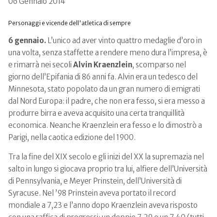
06 Gennaio 2014
Personaggi e vicende dell'atletica di sempre
6 gennaio.
L’unico ad aver vinto quattro medaglie d’oro in
una volta, senza staffette a rendere meno dura l’impresa, è
e rimarrà nei secoli
Alvin Kraenzlein
, scomparso nel
giorno dell’Epifania di 86 anni fa. Alvin era un tedesco del
Minnesota, stato popolato da un gran numero di emigrati
dal Nord Europa: il padre, che non era fesso, si era messo a
produrre birra e aveva acquisito una certa tranquillità
economica. Neanche Kraenzlein era fesso e lo dimostrò a
Parigi, nella caotica edizione del 1900.
Tra la fine del XIX secolo e gli inizi del XX la supremazia nel
salto in lungo si giocava proprio tra lui, alfiere dell’Università
di Pennsylvania, e Meyer Prinstein, dell’Università di
Syracuse. Nel ’98 Prinstein aveva portato il record
mondiale a 7,23 e l’anno dopo Kraenzlein aveva risposto