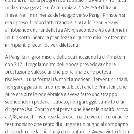
con una raffica di progressi: un doppio 7,29 e un 7,40 (tutti
nella stessa gara), e un’accoppiata 7,42-7-43 di lì a un
mese. Nell’imminenza del viaggio verso Parigi, Prinstein si
era ripreso il record atterrando a 7,50 alle Penn Relays
affibbiando una randellata a Alvin, secondo a 43 centimetri.
Inutile sottolineare la grandezza di queste misure ottenute
in impianti precari, da veri dilettanti.
A Parigi la miglior misura della qualificazione fu di Prinstein
con 7,17. Il regolamento dell’epoca prevedeva che la
prestazione valesse anche per la finale che poteva
risolversi in una formalità: molti americani, ferventi cristiani,
non gareggiavano la domenica. E così anche Prinstein, che
pure era di religione ebraica e aveva fatto uno strappo
scendendo in pedana il sabato, non gareggiò su invito di un
dirigente Usa. Contro ogni previsione Kaenzlein saltò, arrivo
a 7,18, vinse. Prinstein se la prese male e vecchie cronache
testimoniano che tentò di allungare un pugno al compagno
di squadra che lasciò Parigi da trionfatore. Aveva vinto i 60 in