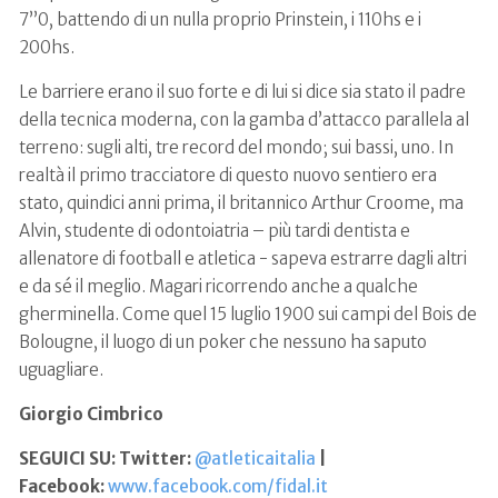
7”0, battendo di un nulla proprio Prinstein, i 110hs e i
200hs.
Le barriere erano il suo forte e di lui si dice sia stato il padre
della tecnica moderna, con la gamba d’attacco parallela al
terreno: sugli alti, tre record del mondo; sui bassi, uno. In
realtà il primo tracciatore di questo nuovo sentiero era
stato, quindici anni prima, il britannico Arthur Croome, ma
Alvin, studente di odontoiatria – più tardi dentista e
allenatore di football e atletica - sapeva estrarre dagli altri
e da sé il meglio. Magari ricorrendo anche a qualche
gherminella. Come quel 15 luglio 1900 sui campi del Bois de
Bolougne, il luogo di un poker che nessuno ha saputo
uguagliare.
Giorgio Cimbrico
SEGUICI SU: Twitter:
@atleticaitalia
|
Facebook:
www.facebook.com/fidal.it